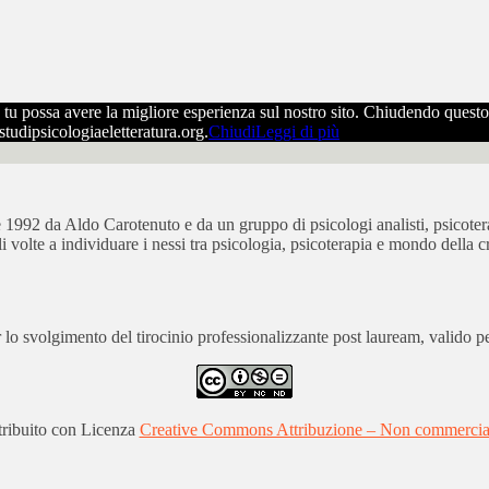
che tu possa avere la migliore esperienza sul nostro sito. Chiudendo ques
ostudipsicologiaeletteratura.org.
Chiudi
Leggi di più
bre 1992 da Aldo Carotenuto e da un gruppo di psicologi analisti, psicot
ali volte a individuare i nessi tra psicologia, psicoterapia e mondo della cr
 svolgimento del tirocinio professionalizzante post lauream, valido per
stribuito con Licenza
Creative Commons Attribuzione – Non commerciale