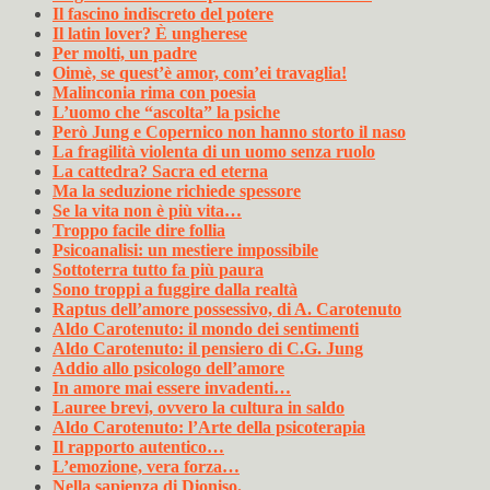
Il fascino indiscreto del potere
Il latin lover? È ungherese
Per molti, un padre
Oimè, se quest’è amor, com’ei travaglia!
Malinconia rima con poesia
L’uomo che “ascolta” la psiche
Però Jung e Copernico non hanno storto il naso
La fragilità violenta di un uomo senza ruolo
La cattedra? Sacra ed eterna
Ma la seduzione richiede spessore
Se la vita non è più vita…
Troppo facile dire follia
Psicoanalisi: un mestiere impossibile
Sottoterra tutto fa più paura
Sono troppi a fuggire dalla realtà
Raptus dell’amore possessivo, di A. Carotenuto
Aldo Carotenuto: il mondo dei sentimenti
Aldo Carotenuto: il pensiero di C.G. Jung
Addio allo psicologo dell’amore
In amore mai essere invadenti…
Lauree brevi, ovvero la cultura in saldo
Aldo Carotenuto: l’Arte della psicoterapia
Il rapporto autentico…
L’emozione, vera forza…
Nella sapienza di Dioniso.