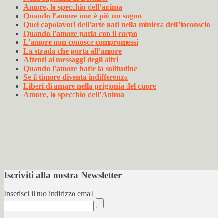
Amore, lo specchio dell’anima
Quando l’amore non è più un sogno
Quei capolavori dell’arte nati nella miniera dell’inconscio
Quando l’amore parla con il corpo
L’amore non conosce compromessi
La strada che porta all’amore
Attenti ai messaggi degli altri
Quando l’amore batte la solitudine
Se il timore diventa indifferenza
Liberi di amare nella prigionia del cuore
Amore, lo specchio dell’Anima
Iscriviti alla nostra Newsletter
Inserisci il tuo indirizzo email