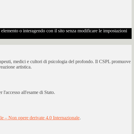
to elemento o interagendo con il sito senza modificare le impostazioni
erapeuti, medici e cultori di psicologia del profondo. Il CSPL promuove
eazione artistica.
 l'accesso all'esame di Stato.
 – Non opere derivate 4.0 Internazionale
.