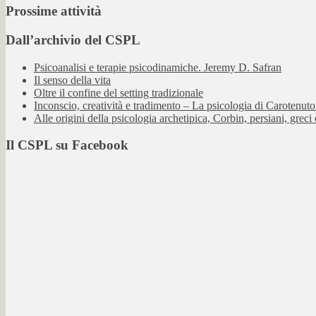
Prossime attività
Dall’archivio del CSPL
Psicoanalisi e terapie psicodinamiche. Jeremy D. Safran
Il senso della vita
Oltre il confine del setting tradizionale
Inconscio, creatività e tradimento – La psicologia di Carotenuto 
Alle origini della psicologia archetipica, Corbin, persiani, greci e
Il CSPL su Facebook