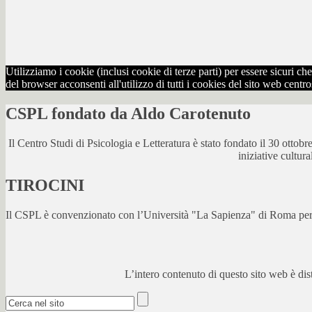
Utilizziamo i cookie (inclusi cookie di terze parti) per essere sicuri 
del browser acconsenti all'utilizzo di tutti i cookies del sito web centr
CSPL fondato da Aldo Carotenuto
Il Centro Studi di Psicologia e Letteratura è stato fondato il 30 otto
iniziative cultur
TIROCINI
Il CSPL è convenzionato con l’Università "La Sapienza" di Roma per lo
L’intero contenuto di questo sito web è di