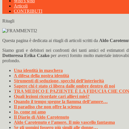
Who’s who
Articoli
CONTRIBUTI
Ritagli
Questa pagina è dedicata ai ritagli di articoli scritti da
Aldo Carotenu
Siamo grati e debitori nei confronti dei tanti amici ed estimatori 
Dottoressa
Erika Czako
per averci fornito molto materiale introvab
profondo.
Una identità in maschera
A difesa della nostra identità
Strumenti di seduzione, specchi dell’interiorità
Sapere chi è stato ci libera dalle ombre dentro di noi
TRA MEDICO E PAZIENTE È LA FIDUCIA CHE CONTA, cos
Quali lezioni ricordate cari allievi miei?
Quando il tempo spegne la fiamma dell’amore…
Il paradiso che non offre la scienza
Io, come mi amo
Il Diario di Aldo Carotenuto
Aldo Carotenuto e l’amore. Il mio vascello fantasma
Se gli uomini fossero più simili alle donne…