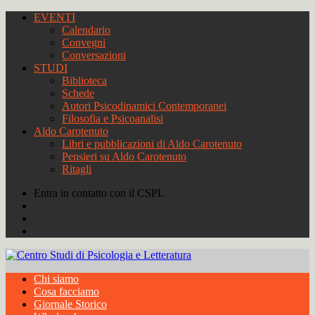
EVENTI
Calendario
Convegni
Conversazioni
STUDI
Biblioteca
Schede
Autori Psicodinamici Contemporanei
Filosofia e Psicoanalisi
Aldo Carotenuto
Libri e pubblicazioni di Aldo Carotenuto
Pensieri su Aldo Carotenuto
Ritagli
Entra in contatto con il CSPL
Chi siamo
Cosa facciamo
Giornale Storico