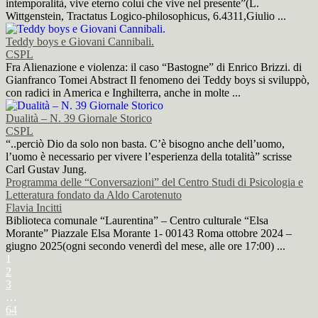
intemporalità, vive eterno colui che vive nel presente”(L.
Wittgenstein, Tractatus Logico-philosophicus, 6.4311,Giulio ...
Teddy boys e Giovani Cannibali.
CSPL
Fra Alienazione e violenza: il caso “Bastogne” di Enrico Brizzi. di
Gianfranco Tomei Abstract Il fenomeno dei Teddy boys si sviluppò,
con radici in America e Inghilterra, anche in molte ...
Dualità – N. 39 Giornale Storico
CSPL
“..perciò Dio da solo non basta. C’è bisogno anche dell’uomo,
l’uomo è necessario per vivere l’esperienza della totalità” scrisse
Carl Gustav Jung.
Programma delle “Conversazioni” del Centro Studi di Psicologia e
Letteratura fondato da Aldo Carotenuto
Flavia Incitti
Biblioteca comunale “Laurentina” – Centro culturale “Elsa
Morante” Piazzale Elsa Morante 1- 00143 Roma ottobre 2024 –
giugno 2025(ogni secondo venerdì del mese, alle ore 17:00) ...
1
2
3
…
64