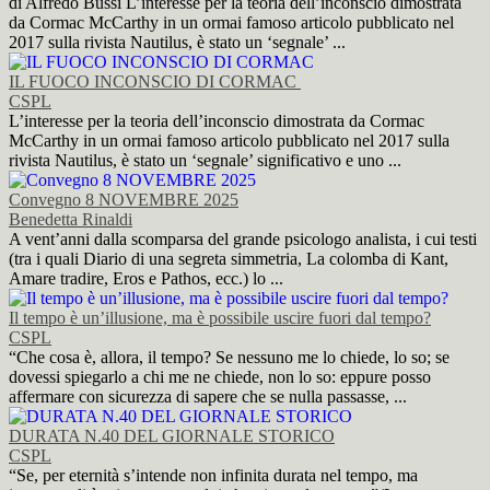
di Alfredo Bussi L’interesse per la teoria dell’inconscio dimostrata
da Cormac McCarthy in un ormai famoso articolo pubblicato nel
2017 sulla rivista Nautilus, è stato un ‘segnale’ ...
IL FUOCO INCONSCIO DI CORMAC
CSPL
L’interesse per la teoria dell’inconscio dimostrata da Cormac
McCarthy in un ormai famoso articolo pubblicato nel 2017 sulla
rivista Nautilus, è stato un ‘segnale’ significativo e uno ...
Convegno 8 NOVEMBRE 2025
Benedetta Rinaldi
A vent’anni dalla scomparsa del grande psicologo analista, i cui testi
(tra i quali Diario di una segreta simmetria, La colomba di Kant,
Amare tradire, Eros e Pathos, ecc.) lo ...
Il tempo è un’illusione, ma è possibile uscire fuori dal tempo?
CSPL
“Che cosa è, allora, il tempo? Se nessuno me lo chiede, lo so; se
dovessi spiegarlo a chi me ne chiede, non lo so: eppure posso
affermare con sicurezza di sapere che se nulla passasse, ...
DURATA N.40 DEL GIORNALE STORICO
CSPL
“Se, per eternità s’intende non infinita durata nel tempo, ma