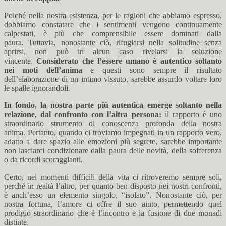
Poiché nella nostra esistenza, per le ragioni che abbiamo espresso,
dobbiamo constatare che i sentimenti vengono continuamente
calpestati, è più che comprensibile essere dominati dalla
paura. Tuttavia, nonostante ciò, rifugiarsi nella solitudine senza
aprirsi, non può in alcun caso rivelarsi la soluzione
vincente.
Considerato che l’essere umano è autentico soltanto
nei moti dell’anima
e questi sono sempre il risultato
dell’elaborazione di un intimo vissuto, sarebbe assurdo voltare loro
le spalle ignorandoli.
In fondo, la nostra parte più autentica emerge soltanto nella
relazione, dal confronto con l’altra persona:
il rapporto è uno
straordinario strumento di conoscenza profonda della nostra
anima. Pertanto, quando ci troviamo impegnati in un rapporto vero,
adatto a dare spazio alle emozioni più segrete, sarebbe importante
non lasciarci condizionare dalla paura delle novità, della sofferenza
o da ricordi scoraggianti.
Certo, nei momenti difficili della vita ci ritroveremo sempre soli,
perché in realtà l’altro, per quanto ben disposto nei nostri confronti,
è anch’esso un elemento singolo, “isolato”. Nonostante ciò, per
nostra fortuna, l’amore ci offre il suo aiuto, permettendo quel
prodigio straordinario che è l’incontro e la fusione di due monadi
distinte.