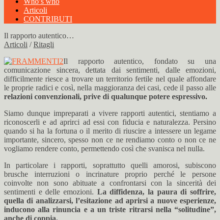
Who’s who
Articoli
CONTRIBUTI
Il rapporto autentico…
Articoli
/
Ritagli
Il rapporto autentico, fondato su una
comunicazione sincera, dettata dai sentimenti, dalle emozioni,
difficilmente riesce a trovare un territorio fertile nel quale affondare
le proprie radici e così, nella maggioranza dei casi, cede il passo alle
relazioni convenzionali, prive di qualunque potere espressivo.
Siamo dunque impreparati a vivere rapporti autentici, stentiamo a
riconoscerli e ad aprirci ad essi con fiducia e naturalezza. Persino
quando si ha la fortuna o il merito di riuscire a intessere un legame
importante, sincero, spesso non ce ne rendiamo conto o non ce ne
vogliamo rendere conto, permettendo così che svanisca nel nulla.
In particolare i rapporti, soprattutto quelli amorosi, subiscono
brusche interruzioni o incrinature proprio perché le persone
coinvolte non sono abituate a confrontarsi con la sincerità dei
sentimenti e delle emozioni.
La diffidenza, la paura di soffrire,
quella di analizzarsi, l’esitazione ad aprirsi a nuove esperienze,
inducono alla rinuncia e a un triste ritrarsi nella “solitudine”,
anche di coppia.