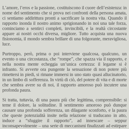
L’amore, l’eros e la passione, costituiscono il cuore dell’esistenza: in
nome del sentimento che si prova nei confronti della persona amata,
ci sentiamo addirittura pronti a sacrificare la nostra vita. Quando il
rapporto inonda il nostro animo sprigionando in noi una tale forza,
cominciamo a sentirci completi, invincibili, e la realtà circostante
appare ai nostri occhi diversa, migliore. Tutto acquista una nuova
fisionomia, il mondo sembra brillare di una folgorante, meravigliosa,
luce.
Purtroppo, però, prima o poi interviene qualcosa, qualcuno, un
evento o una circostanza, che “rompe”, che spazza via il rapporto, e
nella nostra mente echeggia un’unica certezza: il legame si è
infranto. Si avverte ora pungente la sensazione di non potere più
rimettersi in piedi, si rimane immersi in uno stato quasi allucinatorio,
in un limbo di sofferenza. In virtù di ciò, del potere di vita e di morte
che sembra avere su di noi, il rapporto amoroso può incutere una
profonda paura.
Si tratta, tuttavia, di una paura più che legittima, comprensibile: si
teme il dolore, la solitudine. Il sentimento amoroso può dunque
causare una profonda sofferenza, un dilagante sconforto, e la paura
che queste potenzialità insite nella relazione si traducano in atto,
induce a “sfuggire il rapporto”, ad innescare – seppur
inconsapevolmente – una serie di meccanismi finalizzati ad estirpare