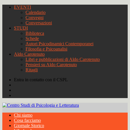
EVENTI
Calendario
Convegni
Conversazioni
STUDI
Biblioteca
Schede
Autori Psicodinamici Contemporanei
Filosofia e Psicoanalisi
Aldo Carotenuto
Libri e pubblicazioni di Aldo Carotenuto
Pensieri su Aldo Carotenuto
Ritagli
Entra in contatto con il CSPL
Chi siamo
Cosa facciamo
Giornale Storico