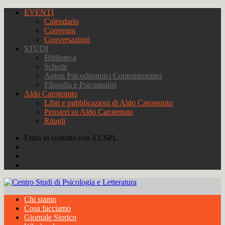
EVENTI
Calendario
Convegni
Conversazioni
STUDI
Biblioteca
Schede
Autori Psicodinamici Contemporanei
Filosofia e Psicoanalisi
Aldo Carotenuto
Libri e pubblicazioni di Aldo Carotenuto
Pensieri su Aldo Carotenuto
Ritagli
Entra in contatto con il CSPL
Chi siamo
Cosa facciamo
Giornale Storico