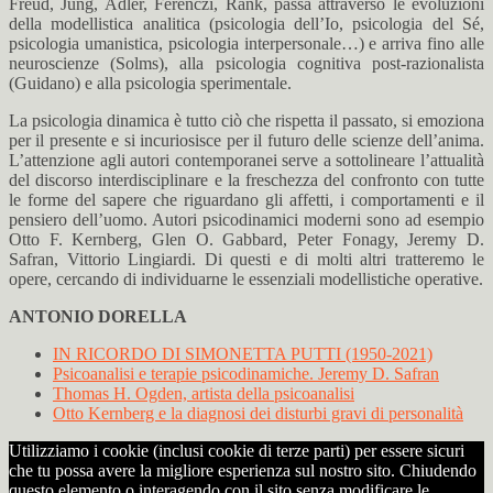
Freud, Jung, Adler, Ferenczi, Rank, passa attraverso le evoluzioni
della modellistica analitica (psicologia dell’Io, psicologia del Sé,
psicologia umanistica, psicologia interpersonale…) e arriva fino alle
neuroscienze (Solms), alla psicologia cognitiva post-razionalista
(Guidano) e alla psicologia sperimentale.
La psicologia dinamica è tutto ciò che rispetta il passato, si emoziona
per il presente e si incuriosisce per il futuro delle scienze dell’anima.
L’attenzione agli autori contemporanei serve a sottolineare l’attualità
del discorso interdisciplinare e la freschezza del confronto con tutte
le forme del sapere che riguardano gli affetti, i comportamenti e il
pensiero dell’uomo. Autori psicodinamici moderni sono ad esempio
Otto F. Kernberg, Glen O. Gabbard, Peter Fonagy, Jeremy D.
Safran, Vittorio Lingiardi. Di questi e di molti altri tratteremo le
opere, cercando di individuarne le essenziali modellistiche operative.
ANTONIO DORELLA
IN RICORDO DI SIMONETTA PUTTI (1950-2021)
Psicoanalisi e terapie psicodinamiche. Jeremy D. Safran
Thomas H. Ogden, artista della psicoanalisi
Otto Kernberg e la diagnosi dei disturbi gravi di personalità
Utilizziamo i cookie (inclusi cookie di terze parti) per essere sicuri
che tu possa avere la migliore esperienza sul nostro sito. Chiudendo
questo elemento o interagendo con il sito senza modificare le