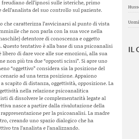
freudiano dell’ipnosi sulle isteriche, primo
Husse
e dell’analista del suo controllo sul paziente.
Uomi
o che caratterizza l’avvicinarsi al punto di vista
mminile che non parla con la sua voce nella
maschile) detentore di conoscenza e oggetto
. Questo tentativo è alla base di una psicoanalisi
IL
è libero di dare voce alle sue emozioni, alla sua
ne non più tra due “opposti scissi”. Si apre uno
meno “oggettivo” considera sia la posizione del
 scenario ad una terza posizione. Appaiono
 a scapito di distanza, oggettività, opposizione. La
gettività nella relazione psicoanalitica
sti di dissolvere le complementarità legate al
ttiva nasce a partire dalla rivalutazione della
 rappresentazione per la psicoanalisi. La madre
tro, creando uno spazio dialogico che ha
ttivo tra l’analista e l’analizzando.