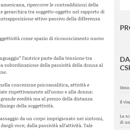
 americana, ripercorre le contraddizioni della
ne gerarchica tra soggetto-oggetto nel rapporto di
contrapposizione attivo-passivo della differenza
PR
soggettività come spazio di riconoscimento nuovo
nguaggio” l’autrice parte dalla tensione tra
DA
a subordinazione della passività della donna al
CS
ne.
, nella concezione psicoanalitica, attività e
Stein
 date rispettivamente all’uomo e alla donna:
a grande eredità ma al prezzo della distanza
Il vi
iniego della soggettività.
La sc
passaggio da un corpo imprigionato nei sintomi,
di un
dargli voce; dalla passività all’attività. Tale