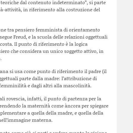
 teoriche dal contenuto indeterminato”, si parte
à-attività, in riferimento alla costruzione del
ione tra pensiero femminista di orientamento
segue Freud, e la scuola delle relazioni oggettuali
osta. Il punto di riferimento è la logica
iero che considera un unico soggetto attivo, in
.
ana si usa come punto di riferimento il padre (il
oggettuali parte dalla madre: l’attribuzione di
 femminilità e dagli altri alla mascolinità.
li rovescia, infatti, il punto di partenza per la
 prendendo la maternità come àncora per spiegare
plementare a quella della madre, e quella della
nell’immagine materna.
 nota come ciò ci porti a vedere quanto la visione