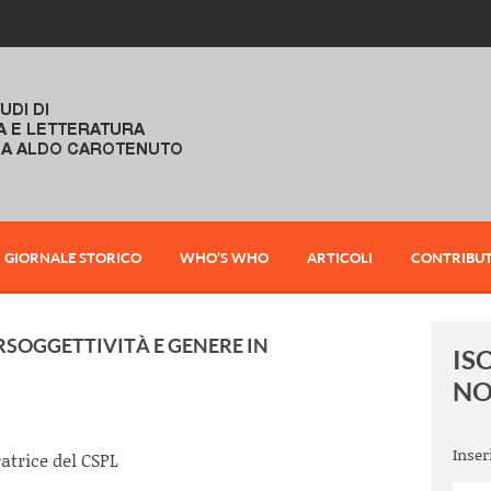
GIORNALE STORICO
WHO’S WHO
ARTICOLI
CONTRIBUT
RSOGGETTIVITÀ E GENERE IN
IS
NO
Inser
ratrice del CSPL