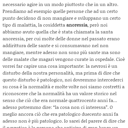
necessario agire in un modo piuttosto che in un altro.
Prendiamo ad esempio quelle persone che ad un certo
punto decidono di non mangiare e sviluppano un certo
tipo di malattia, la cosiddetta
anoressia
, però noi
abbiamo avuto quella che è stata chiamata la santa
anoressia, per cui molte delle donne nel passato erano
addirittura delle sante e si consumavano nel non
mangiare, mentre adesso non sono più sante ma sono
delle malate che magari vengono curate in ospedale. Cioè
vorrei far capire una cosa importante: la nevrosi è un
disturbo della nostra personalità, ma prima di dire che
questo disturbo è patologico, noi dovremmo intercederci
su cosa è la normalità e molte volte noi siamo costretti a
riconoscere che la normalità ha un valore storico nel
senso che ciò che era normale quattrocento anni fa…
adesso potremmo dire: “la cosa non ci interessa”. O
meglio ancora ciò che era patologico duecento anni fa
adesso non è più patologico. Io sarei del parere di dire che
il nevrotico è la persona che anticipa di gran lunga un