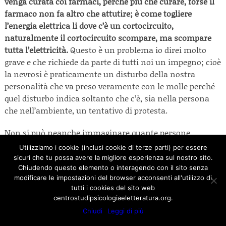
venga curata coi farmaci, perché più che curare, forse il
farmaco non fa altro che attutire; è come togliere
l’energia elettrica li dove c’è un cortocircuito,
naturalmente il cortocircuito scompare, ma scompare
tutta l’elettricità.
Questo è un problema io direi molto
grave e che richiede da parte di tutti noi un impegno; cioè
la nevrosi è praticamente un disturbo della nostra
personalità che va preso veramente con le molle perché
quel disturbo indica soltanto che c’è, sia nella persona
che nell’ambiente, un tentativo di protesta.
Non si può neanche immaginare quante persone
venendo da me, e vengono portate come malate, poi
Utilizziamo i cookie (inclusi cookie di terze parti) per essere
attraverso il colloquio rivelano soltanto una formidabile
sicuri che tu possa avere la migliore esperienza sul nostro sito.
protesta a situazioni che loro non accettano; però è
Chiudendo questo elemento o interagendo con il sito senza
modificare le impostazioni del browser acconsenti all'utilizzo di
molto più comodo purtroppo pensare che queste persone
tutti i cookies del sito web
siamo malate in modo tale che l’equilibrio nella quale
centrostudipsicologiaeletteratura.org.
sono inserite non venga mai messo in discussione.
Chiudi
Leggi di più