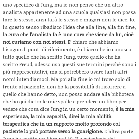
uno specifico di Jung, ma io non penso che un altro
analista appartenente ad una scuola qualsiasi non possa
fare lo stesso, anzi farà lo stesso e magari non lo dice. Io,
in questo senso ribadisco l’idea che alla fine, alla fin fine,
la cura che l’analista fa è una cura che viene da lui, cioè
noi curiamo con noi stessi.
E’ chiaro che abbiamo
bisogno di punti di riferimento, è chiaro che io conosco
tutto quello che ha scritto Jung, tutto quello che ha
scritto Freud, adesso uso questi sue termini perché sono i
più rappresentativi, ma si potrebbero usare tanti altri
nomi intendiamoci. Ma poi alla fine io mi trovo solo di
fronte al paziente, non ho la possibilità di ricorrere a
quello che hanno detto, non posso andare alla biblioteca
che ho qui dietro le mie spalle e prendere un libro per
vedere che cosa dice Jung in un certo momento,
è la mia
esperienza, la mia capacità, direi la mia abilità
terapeutica che in un rapporto molto profondo col
paziente lo può portare verso la guarigione.
D’altra parte
Jung ha scritto un libro nel 46: “La psicologia del