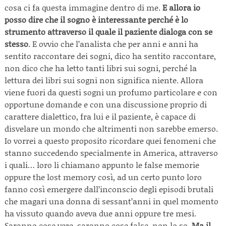
cosa ci fa questa immagine dentro di me.
E allora io
posso dire che il sogno è interessante perché è lo
strumento attraverso il quale il paziente dialoga con se
stesso
. E ovvio che l’analista che per anni e anni ha
sentito raccontare dei sogni, dico ha sentito raccontare,
non dico che ha letto tanti libri sui sogni, perché la
lettura dei libri sui sogni non significa niente. Allora
viene fuori da questi sogni un profumo particolare e con
opportune domande e con una discussione proprio di
carattere dialettico, fra lui e il paziente, è capace di
disvelare un mondo che altrimenti non sarebbe emerso.
Io vorrei a questo proposito ricordare quei fenomeni che
stanno succedendo specialmente in America, attraverso
i quali… loro li chiamano appunto le false memorie
oppure the lost memory così, ad un certo punto loro
fanno così emergere dall’inconscio degli episodi brutali
che magari una donna di sessant’anni in quel momento
ha vissuto quando aveva due anni oppure tre mesi.
Saranno cose vere, saranno cose false, non lo so.
Ma il