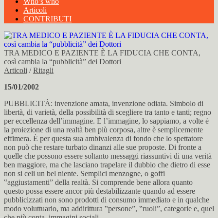
Who’s who
Articoli
CONTRIBUTI
TRA MEDICO E PAZIENTE È LA FIDUCIA CHE CONTA,
così cambia la “pubblicità” dei Dottori
Articoli
/
Ritagli
15/01/2002
PUBBLICITÀ: invenzione amata, invenzione odiata. Simbolo di
libertà, di varietà, della possibilità di scegliere tra tanto e tanti; regno
per eccellenza dell’immagine. E l’immagine, lo sappiamo, a volte è
la proiezione di una realtà ben più corposa, altre è semplicemente
effimera. È per questa sua ambivalenza di fondo che lo spettatore
non può che restare turbato dinanzi alle sue proposte. Di fronte a
quelle che possono essere soltanto messaggi riassuntivi di una verità
ben maggiore, ma che lasciano trapelare il dubbio che dietro di esse
non si celi un bel niente. Semplici menzogne, o goffi
‟aggiustamenti” della realtà. Si comprende bene allora quanto
questo possa essere ancor più destabilizzante quando ad essere
pubblicizzati non sono prodotti di consumo immediato e in qualche
modo voluttuario, ma addirittura ‟persone”, ‟ruoli”, categorie e, quel
che più conta, immagini sociali.