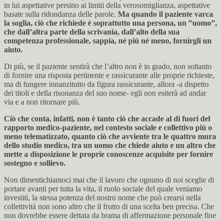
in lui aspettative persino ai limiti della verosomiglianza, aspettative
basate sulla ridondanza delle parole.
Ma quando il paziente varca
la soglia, ciò che richiede è soprattutto una persona, un ‟uomo”,
che dall’altra parte della scrivania, dall’alto della sua
competenza professionale, sappia, né più né meno, fornirgli un
aiuto.
Di più, se il paziente sentirà che l’altro non è in grado, non soltanto
di fornire una risposta pertinente e rassicurante alle proprie richieste,
ma di fungere innanzitutto da figura rassicurante, allora -a dispetto
dei titoli e della risonanza del suo nome- egli non esiterà ad andar
via e a non ritornare più.
Ciò che conta, infatti, non è tanto ciò che accade al di fuori del
rapporto medico-paziente, nel contesto sociale e collettivo più o
meno telematizzato, quanto ciò che avviente tra le quattro mura
dello studio medico, tra un uomo che chiede aiuto e un altro che
mette a disposizione le proprie conoscenze acquisite per fornire
sostegno e sollievo.
Non dimentichiamoci mai che il lavoro che ognuno di noi sceglie di
portare avanti per tutta la vita, il ruolo sociale del quale veniamo
investiti, la stessa potenza del nostro nome che può crearsi nella
collettività non sono altro che il frutto di una scelta ben precisa. Che
non dovrebbe essere dettata da brama di affermazione personale fine