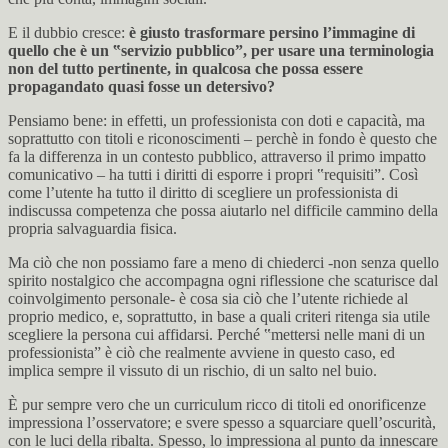
E il dubbio cresce:
è giusto trasformare persino l’immagine di
quello che è un ‟servizio pubblico”, per usare una terminologia
non del tutto pertinente, in qualcosa che possa essere
propagandato quasi fosse un detersivo?
Pensiamo bene: in effetti, un professionista con doti e capacità, ma
soprattutto con titoli e riconoscimenti – perchè in fondo è questo che
fa la differenza in un contesto pubblico, attraverso il primo impatto
comunicativo – ha tutti i diritti di esporre i propri ‟requisiti”. Così
come l’utente ha tutto il diritto di scegliere un professionista di
indiscussa competenza che possa aiutarlo nel difficile cammino della
propria salvaguardia fisica.
Ma ciò che non possiamo fare a meno di chiederci -non senza quello
spirito nostalgico che accompagna ogni riflessione che scaturisce dal
coinvolgimento personale- è cosa sia ciò che l’utente richiede al
proprio medico, e, soprattutto, in base a quali criteri ritenga sia utile
scegliere la persona cui affidarsi. Perché ‟mettersi nelle mani di un
professionista” è ciò che realmente avviene in questo caso, ed
implica sempre il vissuto di un rischio, di un salto nel buio.
È pur sempre vero che un curriculum ricco di titoli ed onorificenze
impressiona l’osservatore; e svere spesso a squarciare quell’oscurità,
con le luci della ribalta. Spesso, lo impressiona al punto da innescare