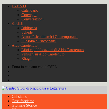
EVENTI
Calendario
Convegni
Conversazioni
STUDI
Biblioteca
Schede
Autori Psicodinamici Contemporanei
Filosofia e Psicoanalisi
Aldo Carotenuto
Libri e pubblicazioni di Aldo Carotenuto
Pensieri su Aldo Carotenuto
Ritagli
Entra in contatto con il CSPL
Chi siamo
Cosa facciamo
Giornale Storico