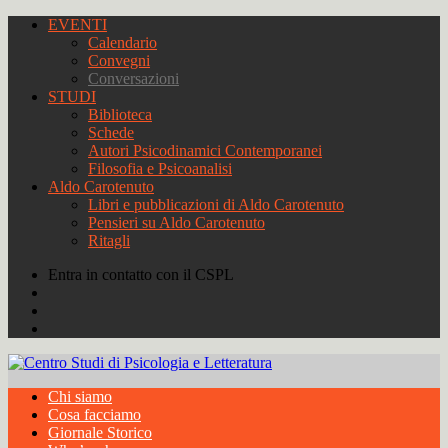
EVENTI
Calendario
Convegni
Conversazioni
STUDI
Biblioteca
Schede
Autori Psicodinamici Contemporanei
Filosofia e Psicoanalisi
Aldo Carotenuto
Libri e pubblicazioni di Aldo Carotenuto
Pensieri su Aldo Carotenuto
Ritagli
Entra in contatto con il CSPL
Chi siamo
Cosa facciamo
Giornale Storico