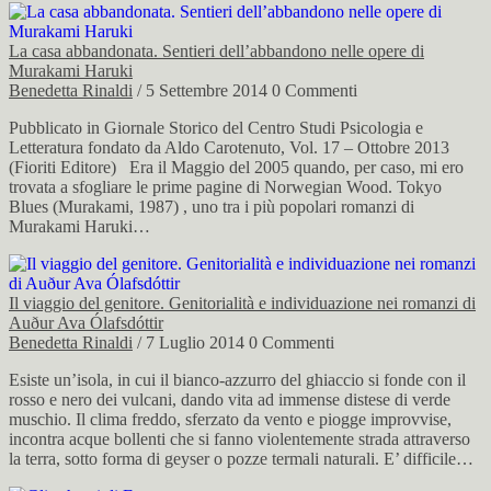
La casa abbandonata. Sentieri dell’abbandono nelle opere di
Murakami Haruki
Benedetta Rinaldi
/ 5 Settembre 2014
0 Commenti
Pubblicato in Giornale Storico del Centro Studi Psicologia e
Letteratura fondato da Aldo Carotenuto, Vol. 17 – Ottobre 2013
(Fioriti Editore) Era il Maggio del 2005 quando, per caso, mi ero
trovata a sfogliare le prime pagine di Norwegian Wood. Tokyo
Blues (Murakami, 1987) , uno tra i più popolari romanzi di
Murakami Haruki…
Il viaggio del genitore. Genitorialità e individuazione nei romanzi di
Auður Ava Ólafsdóttir
Benedetta Rinaldi
/ 7 Luglio 2014
0 Commenti
Esiste un’isola, in cui il bianco-azzurro del ghiaccio si fonde con il
rosso e nero dei vulcani, dando vita ad immense distese di verde
muschio. Il clima freddo, sferzato da vento e piogge improvvise,
incontra acque bollenti che si fanno violentemente strada attraverso
la terra, sotto forma di geyser o pozze termali naturali. E’ difficile…