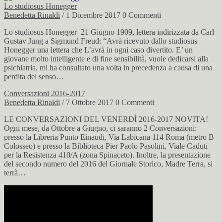
Lo studiosus Honegger
Benedetta Rinaldi
/ 1 Dicembre 2017
0 Commenti
Lo studiosus Honegger 21 Giugno 1909, lettera indirizzata da Carl
Gustav Jung a Sigmund Freud: “Avrà ricevuto dallo studiosus
Honegger una lettera che L’avrà in ogni caso divertito. E’ un
giovane molto intelligente e di fine sensibilità, vuole dedicarsi alla
psichiatria, mi ha consultato una volta in precedenza a causa di una
perdita del senso…
Conversazioni 2016-2017
Benedetta Rinaldi
/ 7 Ottobre 2017
0 Commenti
LE CONVERSAZIONI DEL VENERDÌ 2016-2017 NOVITA!
Ogni mese, da Ottobre a Giugno, ci saranno 2 Conversazioni:
presso la Libreria Punto Einaudi, Via Labicana 114 Roma (metro B
Colosseo) e presso la Biblioteca Pier Paolo Pasolini, Viale Caduti
per la Resistenza 410/A (zona Spinaceto). Inoltre, la presentazione
del secondo numero del 2016 del Giornale Storico, Madre Terra, si
terrà…