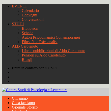
EVENTI
Calendario
Convegni
Conversazioni
STUDI
Biblioteca
Schede
Autori Psicodinamici Contemporanei
Filosofia e Psicoanalisi
Aldo Carotenuto
Libri e pubblicazioni di Aldo Carotenuto
Pensieri su Aldo Carotenuto
Ritagli
Entra in contatto con il CSPL
Chi siamo
Cosa facciamo
Giornale Storico