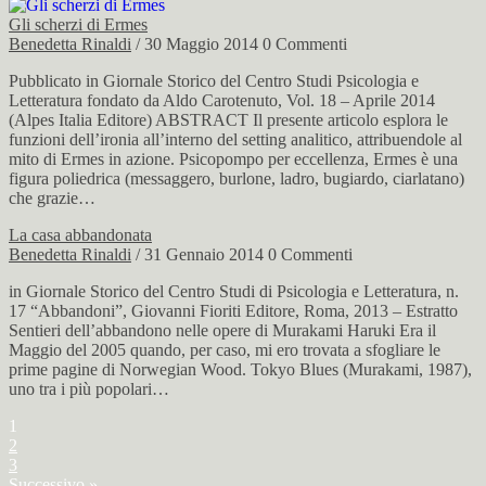
Gli scherzi di Ermes
Benedetta Rinaldi
/ 30 Maggio 2014
0 Commenti
Pubblicato in Giornale Storico del Centro Studi Psicologia e
Letteratura fondato da Aldo Carotenuto, Vol. 18 – Aprile 2014
(Alpes Italia Editore) ABSTRACT Il presente articolo esplora le
funzioni dell’ironia all’interno del setting analitico, attribuendole al
mito di Ermes in azione. Psicopompo per eccellenza, Ermes è una
figura poliedrica (messaggero, burlone, ladro, bugiardo, ciarlatano)
che grazie…
La casa abbandonata
Benedetta Rinaldi
/ 31 Gennaio 2014
0 Commenti
in Giornale Storico del Centro Studi di Psicologia e Letteratura, n.
17 “Abbandoni”, Giovanni Fioriti Editore, Roma, 2013 – Estratto
Sentieri dell’abbandono nelle opere di Murakami Haruki Era il
Maggio del 2005 quando, per caso, mi ero trovata a sfogliare le
prime pagine di Norwegian Wood. Tokyo Blues (Murakami, 1987),
uno tra i più popolari…
1
2
3
Successivo »