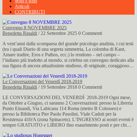
Who’s who
Articoli
CONTRIBUTI
Convegno 8 NOVEMBRE 2025
Benedetta Rinaldi
/ 22 Settembre 2025
0 Commenti
A vent’anni dalla scomparsa del grande psicologo analista, i cui testi
(tra i quali Diario di una segreta simmetria, La colomba di Kant,
Amare tradire, Eros e Pathos, ecc.) lo rendono – nel campo –
l’italiano più tradotto al mondo, si celebra un convegno dedicato alla
sua figura di ancora attualissimo studioso, di originale, coraggioso…
Le Conversazioni del Venerdì 2018-2019
Benedetta Rinaldi
/ 19 Settembre 2018
0 Commenti
LE CONVERSAZIONI DEL VENERDÌ 2018-2019 Ogni mese,
da Ottobre a Giugno, ci saranno 2 Conversazioni: presso la Libreria
Punto Einaudi, Via Labicana 114 Roma (metro B Colosseo) e
presso la Biblioteca Pier Paolo Pasolini, Viale Caduti per la
Resistenza 410/A (zona Spinaceto). L’INGRESSO ai nostri eventi è
sempre GRATUITO e LIBERO fino esaurimento posti e per chi…