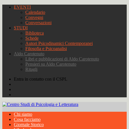
EVENTI
Calendario
Convegni
Conversazioni
STUDI
Biblioteca
Schede
Autori Psicodinamici Contemporanei
Filosofia e Psicoanalisi
Aldo Carotenuto
Libri e pubblicazioni di Aldo Carotenuto
Pensieri su Aldo Carotenuto
Ritagli
Entra in contatto con il CSPL
Chi siamo
Cosa facciamo
Giornale Storico