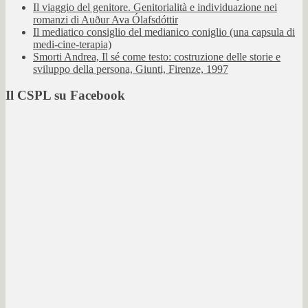
Il viaggio del genitore. Genitorialità e individuazione nei
romanzi di Auður Ava Ólafsdóttir
Il mediatico consiglio del medianico coniglio (una capsula di
medi-cine-terapia)
Smorti Andrea, Il sé come testo: costruzione delle storie e
sviluppo della persona, Giunti, Firenze, 1997
Il CSPL su Facebook