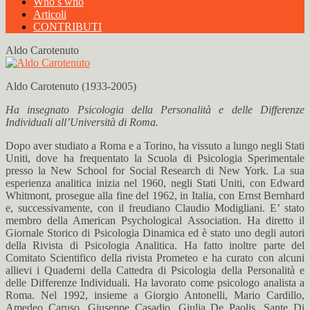
Who’s who
Articoli
CONTRIBUTI
Aldo Carotenuto
Aldo Carotenuto (1933-2005)
Ha insegnato Psicologia della Personalità e delle Differenze
Individuali all’Università di Roma.
Dopo aver studiato a Roma e a Torino, ha vissuto a lungo negli Stati
Uniti, dove ha frequentato la Scuola di Psicologia Sperimentale
presso la New School for Social Research di New York. La sua
esperienza analitica inizia nel 1960, negli Stati Uniti, con Edward
Whitmont, prosegue alla fine del 1962, in Italia, con Ernst Bernhard
e, successivamente, con il freudiano Claudio Modigliani. E’ stato
membro della American Psychological Association. Ha diretto il
Giornale Storico di Psicologia Dinamica ed è stato uno degli autori
della Rivista di Psicologia Analitica. Ha fatto inoltre parte del
Comitato Scientifico della rivista Prometeo e ha curato con alcuni
allievi i Quaderni della Cattedra di Psicologia della Personalità e
delle Differenze Individuali. Ha lavorato come psicologo analista a
Roma. Nel 1992, insieme a Giorgio Antonelli, Mario Cardillo,
Amedeo Caruso, Giuseppe Casadio, Giulia De Paolis, Sante Di