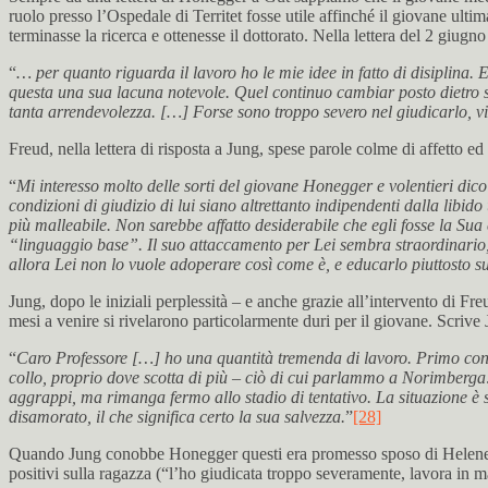
ruolo presso l’Ospedale di Territet fosse utile affinché il giovane ul
terminasse la ricerca e ottenesse il dottorato. Nella lettera del 2 giu
“
… per quanto riguarda il lavoro ho le mie idee in fatto di disiplina.
questa una sua lacuna notevole. Quel continuo cambiar posto dietro
tanta arrendevolezza. […] Forse sono troppo severo nel giudicarlo, vi
Freud, nella lettera di risposta a Jung, spese parole colme di affetto e
“
Mi interesso molto delle sorti del giovane Honegger e volentieri dic
condizioni di giudizio di lui siano altrettanto indipendenti dalla li
più malleabile. Non sarebbe affatto desiderabile che egli fosse la Su
“linguaggio base”. Il suo attaccamento per Lei sembra straordinario, 
allora Lei non lo vuole adoperare così come è, e educarlo piuttosto su
Jung, dopo le iniziali perplessità – e anche grazie all’intervento di Fr
mesi a venire si rivelarono particolarmente duri per il giovane. Scriv
“
Caro Professore […] ho una quantità tremenda di lavoro. Primo con i 
collo, proprio dove scotta di più – ciò di cui parlammo a Norimberga: 
aggrappi, ma rimanga fermo allo stadio di tentativo. La situazione 
disamorato, il che significa certo la sua salvezza.
”
[28]
Quando Jung conobbe Honegger questi era promesso sposo di Helene Widm
positivi sulla ragazza (“l’ho giudicata troppo severamente, lavora in