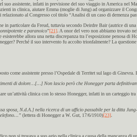
 suo assistente, infatti in previsione del suo viaggio in America nel Ma
pazienti in clinica, aiutare Emma (moglie di Jung) ad organizzare il Con
 relazionato al Congresso col titolo “Analisi di un caso di demenza pa
e in particolare da Freud, tuttavia secondo Deirdre Bair (autrice di un
 onnipotente e paranoico
”
[21]
. A onor del vero non abbiamo trovato nel te
e esisterebbe allora una netta discrepanza tra l’esposizione penosa di H
egger? Perché il suo intervento fu accolto trionfalmente? La questione r
sto come assistente presso l’Ospedale di Territet sul lago di Ginevra. 
timenti di dolore…[…] Non lascio però che Honegger parta definitivament
iare un’attività clinica con lo stesso Honegger, infatti in un carteggio t
 sposa, N.d.A.] nella ricerca di un ufficio passabile per la ditta Jun
 telefono…”
(lettera di Honegger a W. Gut, 17/6/1910)
[23]
.
co non si trovava a suo agio nella clinica a causa della mancanza di u