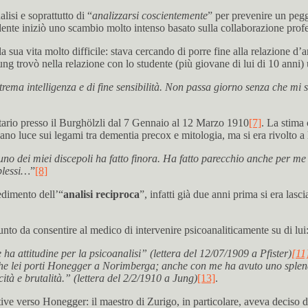
lisi e soprattutto di “
analizzarsi coscientemente
” per prevenire un peg
te iniziò uno scambio molto intenso basato sulla collaborazione profess
sua vita molto difficile: stava cercando di porre fine alla relazione d
ung trovò nella relazione con lo studente (più giovane di lui di 10 anni)
a intelligenza e di fine sensibilità. Non passa giorno senza che mi si
ario presso il Burghölzli dal 7 Gennaio al 12 Marzo 1910
[7]
. La stima
no luce sui legami tra dementia precox e mitologia, ma si era rivolto a lu
 dei miei discepoli ha fatto finora. Ha fatto parecchio anche per me pe
plessi…
”
[8]
edimento dell’“
analisi reciproca
”, infatti già due anni prima si era lasc
punto da consentire al medico di intervenire psicoanaliticamente su di lui
 attitudine per la psicoanalisi” (lettera del 12/07/1909 a Pfister)
[11
he lei porti Honegger a Norimberga; anche con me ha avuto uno splendi
icità e brutalità.” (lettera del 2/2/1910 a Jung)
[13]
.
ve verso Honegger: il maestro di Zurigo, in particolare, aveva deciso di 