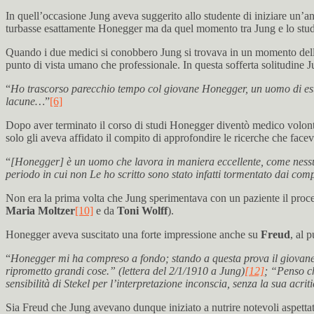
In quell’occasione Jung aveva suggerito allo studente di iniziare un’ana
turbasse esattamente Honegger ma da quel momento tra Jung e lo studen
Quando i due medici si conobbero Jung si trovava in un momento della 
punto di vista umano che professionale. In questa sofferta solitudine J
“
Ho trascorso parecchio tempo col giovane Honegger, un uomo di estrem
lacune…
”
[6]
Dopo aver terminato il corso di studi Honegger diventò medico volont
solo gli aveva affidato il compito di approfondire le ricerche che faceva
“
[Honegger] è un uomo che lavora in maniera eccellente, come nessuno
periodo in cui non Le ho scritto sono stato infatti tormentato dai com
Non era la prima volta che Jung sperimentava con un paziente il proc
Maria Moltzer
[10]
e da
Toni Wolff
).
Honegger aveva suscitato una forte impressione anche su
Freud
, al 
“
Honegger mi ha compreso a fondo; stando a questa prova il giovane ha
riprometto grandi cose.” (lettera del 2/1/1910 a Jung)
[12]
; “Penso c
sensibilità di Stekel per l’interpretazione inconscia, senza la sua acrit
Sia Freud che Jung avevano dunque iniziato a nutrire notevoli aspettati