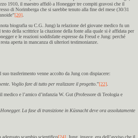
rzo 1910, il maestro affidò a Honegger tre compiti gravosi che il
gresso di Norimberga che si sarebbe tenuto alla fine del mese (30/31
ranoide”
[20]
.
a nota biografia su C.G. Jung) la relazione del giovane medico fu un
sto della scrittrice la citazione della fonte alla quale si è affidata per
onegger e le reazioni soddisfatte espresse da Freud e Jung: perché
esta aperta in mancanza di ulteriori testimonianze.
Il suo trasferimento venne accolto da Jung con dispiacere:
e. Voglio fare di tutto per realizzare il progetto
.”
[22]
.
ra il medico e l’amico d’infanzia W. Gut (Professore di Teologia e
g-Honegger. La fase di transizione in Küsnacht deve ora assolutamente
n adeguato scambio scientifico
[24]
. Jung, invece, era dell’avviso che il