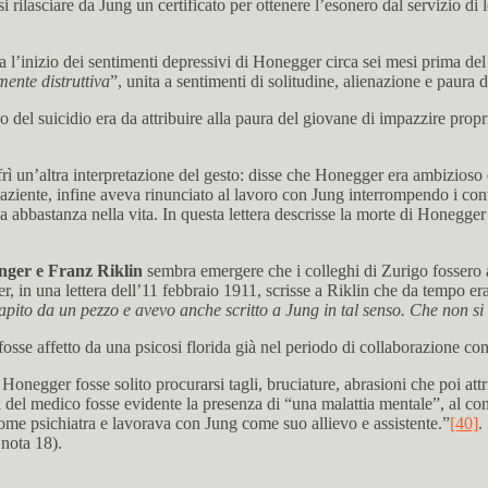
si rilasciare da Jung un certificato per ottenere l’esonero dal servizio 
ca l’inizio dei sentimenti depressivi di Honegger circa sei mesi prima 
ente distruttiva
”, unita a sentimenti di solitudine, alienazione e paura d
vo del suicidio era da attribuire alla paura del giovane di impazzire prop
ffrì un’altra interpretazione del gesto: disse che Honegger era ambizioso
ziente, infine aveva rinunciato al lavoro con Jung interrompendo i conta
eva abbastanza nella vita. In questa lettera descrisse la morte di Honeg
ger e Franz Riklin
sembra emergere che i colleghi di Zurigo fossero a
er, in una lettera dell’11 febbraio 1911, scrisse a Riklin che da tempo 
apito da un pezzo e avevo anche scritto a Jung in tal senso. Che non s
sse affetto da una psicosi florida già nel periodo di collaborazione con
 Honegger fosse solito procurarsi tagli, bruciature, abrasioni che poi at
ti del medico fosse evidente la presenza di “una malattia mentale”, al c
e psichiatra e lavorava con Jung come suo allievo e assistente.”
[40]
.
nota 18).