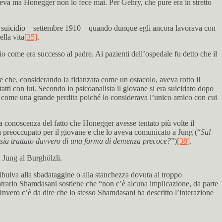
di leva ma Honegger non lo fece mai. Per Gehry, che pure era in stretto
del suicidio – settembre 1910 – quando dunque egli ancora lavorava con
ella vita
[35]
.
rio come era successo al padre. Ai pazienti dell’ospedale fu detto che il
 e che, considerando la fidanzata come un ostacolo, aveva rotto il
tti con lui. Secondo lo psicoanalista il giovane si era suicidato dopo
ger come una grande perdita poiché lo considerava l’unico amico con cui
 conoscenza del fatto che Honegger avesse tentato più volte il
era preoccupato per il giovane e che lo aveva comunicato a Jung (“
Sul
i sia trattato davvero di una forma di demenza precoce?
”)
[38]
.
 Jung al Burghölzli.
tribuiva alla sbadataggine o alla stanchezza dovuta al troppo
ontrario Shamdasani sostiene che “non c’è alcuna implicazione, da parte
 Invero c’è da dire che lo stesso Shamdasani ha descritto l’interazione