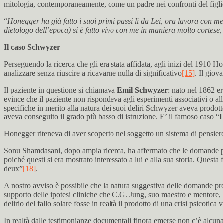
mitologia, contemporaneamente, come un padre nei confronti del figlio
“
Honegger ha già fatto i suoi primi passi lì da Lei, ora lavora con me
dietologo dell’epoca) si è fatto vivo con me in maniera molto cortese,
Il caso Schwyzer
Perseguendo la ricerca che gli era stata affidata, agli inizi del 1910 H
analizzare senza riuscire a ricavarne nulla di significativo
[15]
. Il giov
Il paziente in questione si chiamava
Emil Schwyzer
: nato nel 1862 er
evince che il paziente non rispondeva agli esperimenti associativi o a
specifiche in merito alla natura dei suoi deliri Schwyzer aveva prodot
aveva conseguito il grado più basso di istruzione. E’ il famoso caso “
L
Honegger riteneva di aver scoperto nel soggetto un sistema di pensiero
Sonu Shamdasani, dopo ampia ricerca, ha affermato che le domande pos
poiché questi si era mostrato interessato a lui e alla sua storia. Quest
deux”
[18]
.
A nostro avviso è possibile che la natura suggestiva delle domande prop
supporto delle ipotesi cliniche che C.G. Jung, suo maestro e mentore, 
delirio del fallo solare fosse in realtà il prodotto di una crisi psicotic
In realtà dalle testimonianze documentali finora emerse non c’è alcuna 