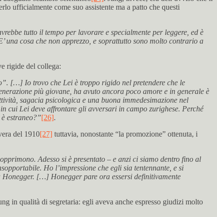
erlo ufficialmente come suo assistente ma a patto che questi
avrebbe tutto il tempo per lavorare e specialmente per leggere, ed è
 una cosa che non apprezzo, e soprattutto sono molto contrario a
e rigide del collega:
”. […] Io trovo che Lei è troppo rigido nel pretendere che le
 generazione più giovane, ha avuto ancora poco amore e in generale è
cettività, sagacia psicologica e una buona immedesimazione nel
in cui Lei deve affrontare gli avversari in campo zurighese. Perché
i è estraneo?”
[26]
.
avera del 1910
[27]
tuttavia, nonostante “la promozione” ottenuta, i
opprimono. Adesso si è presentato – e anzi ci siamo dentro fino al
sopportabile. Ho l’impressione che egli sia tentennante, e si
da Honegger. […] Honegger pare ora essersi definitivamente
 in qualità di segretaria: egli aveva anche espresso giudizi molto