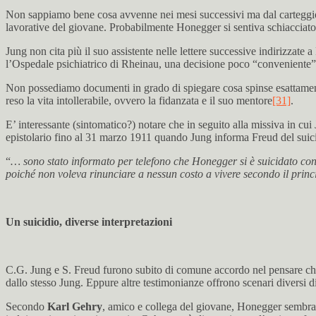
Non sappiamo bene cosa avvenne nei mesi successivi ma dal carteggio
lavorative del giovane. Probabilmente Honegger si sentiva schiacciato
Jung non cita più il suo assistente nelle lettere successive indirizzate
l’Ospedale psichiatrico di Rheinau, una decisione poco “conveniente” pe
Non possediamo documenti in grado di spiegare cosa spinse esattamente
reso la vita intollerabile, ovvero la fidanzata e il suo mentore
[31]
.
E’ interessante (sintomatico?) notare che in seguito alla missiva in c
epistolario fino al 31 marzo 1911 quando Jung informa Freud del sui
“
… sono stato informato per telefono che Honegger si è suicidato con 
poiché non voleva rinunciare a nessun costo a vivere secondo il princi
Un suicidio, diverse interpretazioni
C.G. Jung e S. Freud furono subito di comune accordo nel pensare che i
dallo stesso Jung. Eppure altre testimonianze offrono scenari diversi di
Secondo
Karl Gehry
, amico e collega del giovane, Honegger sembrav