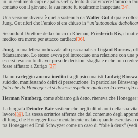
in lui sentimenti cupi e apatia. Gehry tentò di convincere l’amico a far
contatto con il giovane, la sua morte fu totalmente inaspettata
[34]
.
Una versione diversa è quella sostenuta da
Walter Gut
il quale collo
Jung. Gut riferì che l’amico si era chiuso in “
un’autoanalisi diabolicam
Secondo il Direttore della clinica di Rheinau,
Friederich Ris
, il moti
medico era morto per attacco cardiaco
[36]
.
Jung
, in una lettera indirizzata allo psicoanalista
Trigant Burrow
, o
fidanzamento. Lo stesso aveva poi intrecciato una relazione con una pa
essersi reso conto di aver preso le decisioni sbagliate e che non cred
fosse affiatato a Zurigo
[37]
.
Da un
carteggio ancora inedito
tra gli psicoanalisti
Ludwig Binswan
suicidio, manifestando deliri di persecuzione. In particolare Binswang
fatto che da Honegger ci si dovesse aspettare qualcosa lo avevo già c
Herman Numberg
, come abbiamo già detto, riteneva che Honegger fo
La biografa
Deindre Bair
sostiene che negli ultimi anni della sua vita
lavoro
[39]
. La stessa scrittrice afferma che dal contenuto degli appun
di Jung, che Honegger fosse mentalmente malato quando esercitava com
tra Honegger ed Emil Schwyzer come un caso di “folie à deux” (vedi 