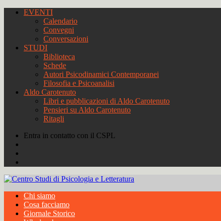
EVENTI
Calendario
Convegni
Conversazioni
STUDI
Biblioteca
Schede
Autori Psicodinamici Contemporanei
Filosofia e Psicoanalisi
Aldo Carotenuto
Libri e pubblicazioni di Aldo Carotenuto
Pensieri su Aldo Carotenuto
Ritagli
Entra in contatto con il CSPL
Chi siamo
Cosa facciamo
Giornale Storico