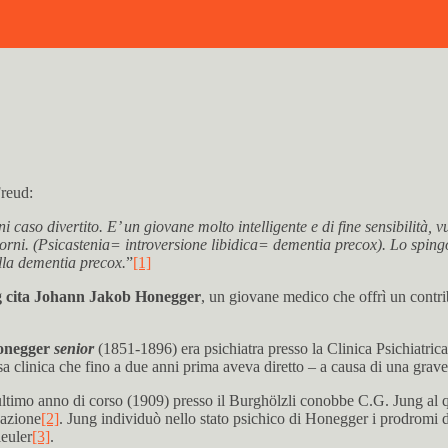
Freud:
caso divertito. E’ un giovane molto intelligente e di fine sensibilità, v
orni. (Psicastenia= introversione libidica= dementia precox). Lo spingo 
ella dementia precox.
”
[1]
 cita Johann Jakob Honegger
, un giovane medico che offrì un contrib
Honegger
senior
(1851-1896) era psichiatra presso la Clinica Psichiatric
a clinica che fino a due anni prima aveva diretto – a causa di una grave
ltimo anno di corso (1909) presso il Burghölzli conobbe C.G. Jung al qual
zazione
[2]
. Jung individuò nello stato psichico di Honegger i prodromi
leuler
[3]
.