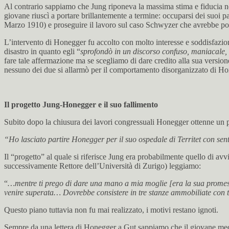
Al contrario sappiamo che Jung riponeva la massima stima e fiducia nel
giovane riuscì a portare brillantemente a termine: occuparsi dei suoi 
Marzo 1910) e proseguire il lavoro sul caso Schwyzer che avrebbe poi
L’intervento di Honegger fu accolto con molto interesse e soddisfazion
disastro in quanto egli “
sprofondò in un discorso confuso, maniacale,
fare tale affermazione ma se scegliamo di dare credito alla sua version
nessuno dei due si allarmò per il comportamento disorganizzato di Hon
Il progetto Jung-Honegger e il suo fallimento
Subito dopo la chiusura dei lavori congressuali Honegger ottenne un po
“Ho lasciato partire Honegger per il suo ospedale di Territet con sen
Il “progetto” al quale si riferisce Jung era probabilmente quello di avv
successivamente Rettore dell’Università di Zurigo) leggiamo:
“
…mentre ti prego di dare una mano a mia moglie [era la sua promessa
venire superata… Dovrebbe consistere in tre stanze ammobiliate con
Questo piano tuttavia non fu mai realizzato, i motivi restano ignoti.
Sempre da una lettera di Honegger a Gut sappiamo che il giovane medi