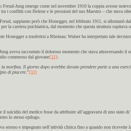
 Freud-Jung emerge come nel novembre 1910 la coppia avesse notevoli 
 tra i conflitti con Helene e le pressioni del suo Maestro – che stava o
 a Freud, sappiamo però che Honegger, nel febbraio 1911, si allontanò dal
r la carriera psichiatrica, dal momento che questa struttura ospitava so
 Honegger a trasferirsi a Rheinau: Walser ha interpretato tale decision
ui Jung aveva raccontato il doloroso momento che stava attraversando il
cidio commesso dal giovane
[32]
:
la morfina. Il giorno dopo avrebbe dovuto prendere parte a una esercita
pio di piacere.
”
[33]
l suicidio del medico fosse da attribuire all’aggravarsi di uno stato d
etro lo stesso epilogo.
a sereno e impegnato nell’attività clinica fino a quando non ricevette 