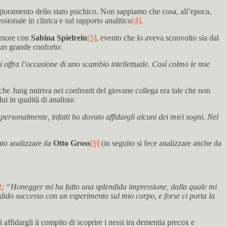
gioramento dello stato psichico. Non sappiamo che cosa, all’epoca,
ionale in clinica e sul rapporto analitico
[4]
.
’amore con
Sabina Spielrein
[5]
, evento che lo aveva sconvolto sia dal
 un grande conforto:
 offra l’occasione di uno scambio intellettuale. Così colmo le mie
 che Jung nutriva nei confronti del giovane collega era tale che non
i in qualità di analista:
rsonalmente, infatti ho dovuto affidargli alcuni dei miei sogni. Nel
iato analizzare da
Otto Gross
[9]
(in seguito si fece analizzare anche da
:
]
; “Honegger mi ha fatto una splendida impressione, dalla quale mi
do successo con un esperimento sul mio corpo, e forse ci porta la
affidargli il compito di scoprire i nessi tra dementia precox e