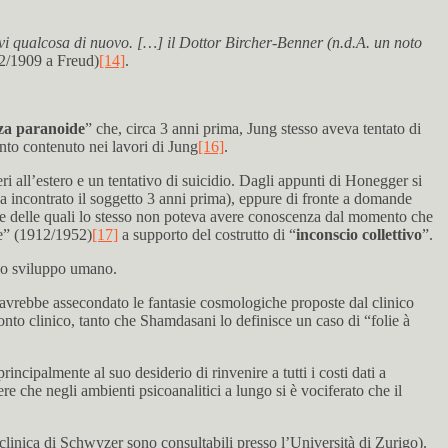
cavi qualcosa di nuovo. […] il Dottor Bircher-Benner (n.d.A. un noto
/12/1909 a Freud)
[14]
.
a paranoide
” che, circa 3 anni prima, Jung stesso aveva tentato di
nto contenuto nei lavori di Jung
[16]
.
ri all’estero e un tentativo di suicidio. Dagli appunti di Honegger si
va incontrato il soggetto 3 anni prima), eppure di fronte a domande
iose delle quali lo stesso non poteva avere conoscenza dal momento che
ne” (1912/1952)
[17]
a supporto del costrutto di “
inconscio collettivo
”.
llo sviluppo umano.
avrebbe assecondato le fantasie cosmologiche proposte dal clinico
conto clinico, tanto che Shamdasani lo definisce un caso di “folie à
ncipalmente al suo desiderio di rinvenire a tutti i costi dati a
 che negli ambienti psicoanalitici a lungo si è vociferato che il
 clinica di Schwyzer sono consultabili presso l’Università di Zurigo).