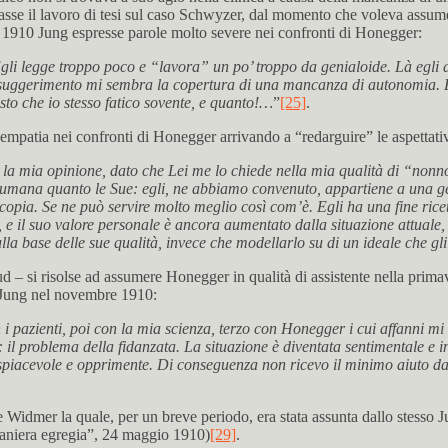
timasse il lavoro di tesi sul caso Schwyzer, dal momento che voleva assum
gno 1910 Jung espresse parole molto severe nei confronti di Honegger:
 Egli legge troppo poco e “lavora” un po’ troppo da genialoide. Là egli 
 suggerimento mi sembra la copertura di una mancanza di autonomia. E’
sto che io stesso fatico sovente, e quanto!…
”
[25]
.
d empatia nei confronti di Honegger arrivando a “redarguire” le aspettativ
o la mia opinione, dato che Lei me lo chiede nella mia qualità di “nonno
bido umana quanto le Sue: egli, ne abbiamo convenuto, appartiene a una
a copia. Se ne può servire molto meglio così com’è. Egli ha una fine ri
e il suo valore personale è ancora aumentato dalla situazione attuale, 
lla base delle sue qualità, invece che modellarlo su di un ideale che gl
eud – si risolse ad assumere Honegger in qualità di assistente nella prim
e Jung nel novembre 1910:
pazienti, poi con la mia scienza, terzo con Honegger i cui affanni mi 
il problema della fidanzata. La situazione è diventata sentimentale e in
è spiacevole e opprimente. Di conseguenza non ricevo il minimo aiuto 
er la quale, per un breve periodo, era stata assunta dallo stesso Jung
 maniera egregia”, 24 maggio 1910)
[29]
.