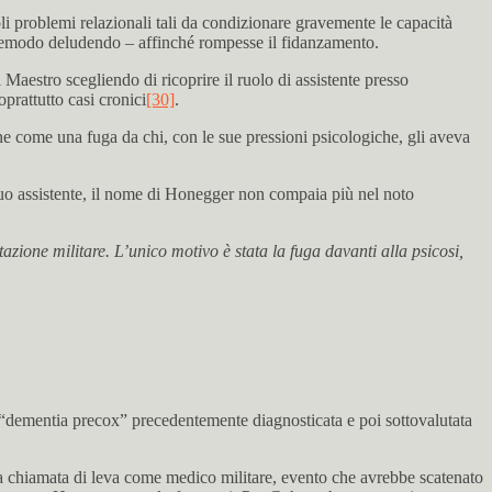
problemi relazionali tali da condizionare gravemente le capacità
ltremodo deludendo – affinché rompesse il fidanzamento.
 Maestro scegliendo di ricoprire il ruolo di assistente presso
prattutto casi cronici
[30]
.
e come una fuga da chi, con le sue pressioni psicologiche, gli aveva
 suo assistente, il nome di Honegger non compaia più nel noto
zione militare. L’unico motivo è stata la fuga davanti alla psicosi,
i “dementia precox” precedentemente diagnosticata e poi sottovalutata
la chiamata di leva come medico militare, evento che avrebbe scatenato