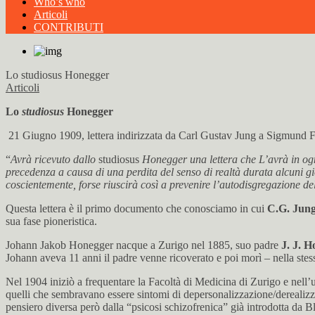
Who’s who
Articoli
CONTRIBUTI
Lo studiosus Honegger
Articoli
Lo
studiosus
Honegger
21 Giugno 1909, lettera indirizzata da Carl Gustav Jung a Sigmund 
“
Avrà ricevuto dallo
studiosus
Honegger una lettera che L’avrà in ogni 
precedenza a causa di una perdita del senso di realtà durata alcuni gi
coscientemente, forse riuscirà così a prevenire l’autodisgregazione d
Questa lettera è il primo documento che conosciamo in cui
C.G. Jung
sua fase pioneristica.
Johann Jakob Honegger nacque a Zurigo nel 1885, suo padre
J. J. 
Johann aveva 11 anni il padre venne ricoverato e poi morì – nella stess
Nel 1904 iniziò a frequentare la Facoltà di Medicina di Zurigo e nell’u
quelli che sembravano essere sintomi di depersonalizzazione/derealiz
pensiero diversa però dalla “psicosi schizofrenica” già introdotta da B