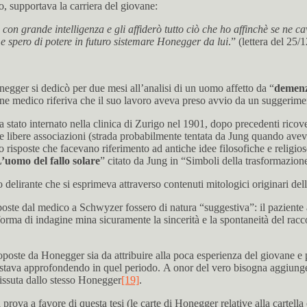
, supportava la carriera del giovane:
 con grande intelligenza e gli affiderò tutto ciò che ho affinchè se ne 
 e spero di potere in futuro sistemare Honegger da lui
.” (lettera del 25
onegger si dedicò per due mesi all’analisi di un uomo affetto da “
demenz
ane medico riferiva che il suo lavoro aveva preso avvio da un suggerime
a stato internato nella clinica di Zurigo nel 1901, dopo precedenti ricove
lle libere associazioni (strada probabilmente tentata da Jung quando ave
to risposte che facevano riferimento ad antiche idee filosofiche e relig
’uomo del fallo solare
” citato da Jung in “Simboli della trasformazio
 delirante che si esprimeva attraverso contenuti mitologici originari de
te dal medico a Schwyzer fossero di natura “suggestiva”: il paziente 
a forma di indagine mina sicuramente la sincerità e la spontaneità del rac
oste da Honegger sia da attribuire alla poca esperienza del giovane e pri
stava approfondendo in quel periodo. A onor del vero bisogna aggiungere
a vissuta dallo stesso Honegger
[19]
.
prova a favore di questa tesi (le carte di Honegger relative alla cartella