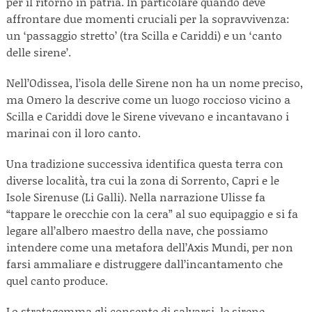
per il ritorno in patria. In particolare quando deve
affrontare due momenti cruciali per la sopravvivenza:
un ‘passaggio stretto’ (tra Scilla e Cariddi) e un ‘canto
delle sirene’.
Nell’Odissea, l’isola delle Sirene non ha un nome preciso,
ma Omero la descrive come un luogo roccioso vicino a
Scilla e Cariddi dove le Sirene vivevano e incantavano i
marinai con il loro canto.
Una tradizione successiva identifica questa terra con
diverse località, tra cui la zona di Sorrento, Capri e le
Isole Sirenuse (Li Galli). Nella narrazione Ulisse fa
“tappare le orecchie con la cera” al suo equipaggio e si fa
legare all’albero maestro della nave, che possiamo
intendere come una metafora dell’Axis Mundi, per non
farsi ammaliare e distruggere dall’incantamento che
quel canto produce.
Lo stratagemma gli consente di salvarsi. le sirene,