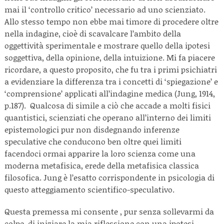
mai il ‘controllo critico’ necessario ad uno scienziato.
Allo stesso tempo non ebbe mai timore di procedere oltre
nella indagine, cioè di scavalcare l’ambito della
oggettività sperimentale e mostrare quello della ipotesi
soggettiva, della opinione, della intuizione. Mi fa piacere
ricordare, a questo proposito, che fu tra i primi psichiatri
a evidenziare la differenza tra i concetti di ‘spiegazione’ e
‘comprensione’ applicati all’indagine medica (Jung, 1914,
p.187). Qualcosa di simile a ciò che accade a molti fisici
quantistici, scienziati che operano all’interno dei limiti
epistemologici pur non disdegnando inferenze
speculative che conducono ben oltre quei limiti
facendoci ormai apparire la loro scienza come una
moderna metafisica, erede della metafisica classica
filosofica. Jung è l’esatto corrispondente in psicologia di
questo atteggiamento scientifico-speculativo.
Questa premessa mi consente , pur senza sollevarmi da
colpe, di iniziare la mia riflessione con una ipotesi