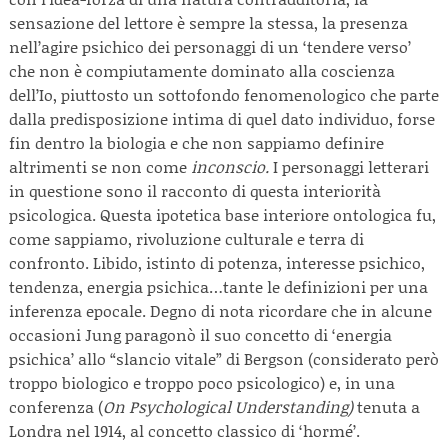
sensazione del lettore è sempre la stessa, la presenza
nell’agire psichico dei personaggi di un ‘tendere verso’
che non è compiutamente dominato alla coscienza
dell’Io, piuttosto un sottofondo fenomenologico che parte
dalla predisposizione intima di quel dato individuo, forse
fin dentro la biologia e che non sappiamo definire
altrimenti se non come
inconscio.
I personaggi letterari
in questione sono il racconto di questa interiorità
psicologica. Questa ipotetica base interiore ontologica fu,
come sappiamo, rivoluzione culturale e terra di
confronto. Libido, istinto di potenza, interesse psichico,
tendenza, energia psichica…tante le definizioni per una
inferenza epocale. Degno di nota ricordare che in alcune
occasioni Jung paragonò il suo concetto di ‘energia
psichica’ allo “slancio vitale” di Bergson (considerato però
troppo biologico e troppo poco psicologico) e, in una
conferenza (
On Psychological Understanding)
tenuta a
Londra nel 1914, al concetto classico di ‘hormé’.