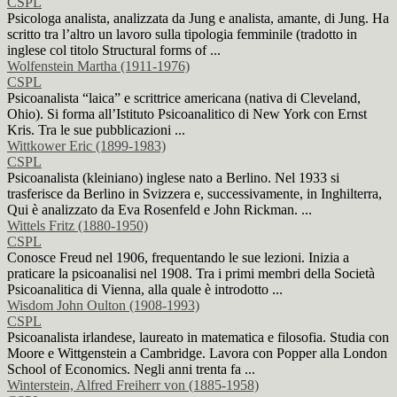
CSPL
Psicologa analista, analizzata da Jung e analista, amante, di Jung. Ha
scritto tra l’altro un lavoro sulla tipologia femminile (tradotto in
inglese col titolo Structural forms of ...
Wolfenstein Martha (1911-1976)
CSPL
Psicoanalista “laica” e scrittrice americana (nativa di Cleveland,
Ohio). Si forma all’Istituto Psicoanalitico di New York con Ernst
Kris. Tra le sue pubblicazioni ...
Wittkower Eric (1899-1983)
CSPL
Psicoanalista (kleiniano) inglese nato a Berlino. Nel 1933 si
trasferisce da Berlino in Svizzera e, successivamente, in Inghilterra,
Qui è analizzato da Eva Rosenfeld e John Rickman. ...
Wittels Fritz (1880-1950)
CSPL
Conosce Freud nel 1906, frequentando le sue lezioni. Inizia a
praticare la psicoanalisi nel 1908. Tra i primi membri della Società
Psicoanalitica di Vienna, alla quale è introdotto ...
Wisdom John Oulton (1908-1993)
CSPL
Psicoanalista irlandese, laureato in matematica e filosofia. Studia con
Moore e Wittgenstein a Cambridge. Lavora con Popper alla London
School of Economics. Negli anni trenta fa ...
Winterstein, Alfred Freiherr von (1885-1958)