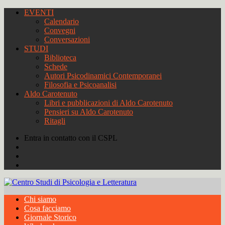
EVENTI
Calendario
Convegni
Conversazioni
STUDI
Biblioteca
Schede
Autori Psicodinamici Contemporanei
Filosofia e Psicoanalisi
Aldo Carotenuto
Libri e pubblicazioni di Aldo Carotenuto
Pensieri su Aldo Carotenuto
Ritagli
Entra in contatto con il CSPL
Chi siamo
Cosa facciamo
Giornale Storico