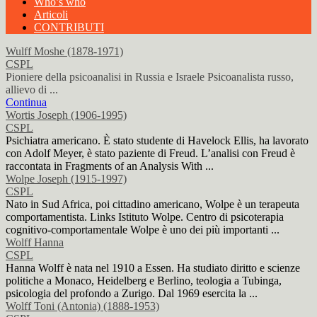
Who’s who
Articoli
CONTRIBUTI
Wulff Moshe (1878-1971)
CSPL
Pioniere della psicoanalisi in Russia e Israele Psicoanalista russo,
allievo di ...
Continua
Wortis Joseph (1906-1995)
CSPL
Psichiatra americano. È stato studente di Havelock Ellis, ha lavorato
con Adolf Meyer, è stato paziente di Freud. L’analisi con Freud è
raccontata in Fragments of an Analysis With ...
Wolpe Joseph (1915-1997)
CSPL
Nato in Sud Africa, poi cittadino americano, Wolpe è un terapeuta
comportamentista. Links Istituto Wolpe. Centro di psicoterapia
cognitivo-comportamentale Wolpe è uno dei più importanti ...
Wolff Hanna
CSPL
Hanna Wolff è nata nel 1910 a Essen. Ha studiato diritto e scienze
politiche a Monaco, Heidelberg e Berlino, teologia a Tubinga,
psicologia del profondo a Zurigo. Dal 1969 esercita la ...
Wolff Toni (Antonia) (1888-1953)