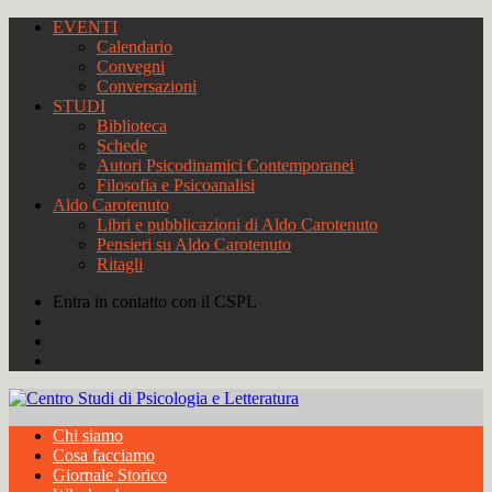
EVENTI
Calendario
Convegni
Conversazioni
STUDI
Biblioteca
Schede
Autori Psicodinamici Contemporanei
Filosofia e Psicoanalisi
Aldo Carotenuto
Libri e pubblicazioni di Aldo Carotenuto
Pensieri su Aldo Carotenuto
Ritagli
Entra in contatto con il CSPL
Chi siamo
Cosa facciamo
Giornale Storico