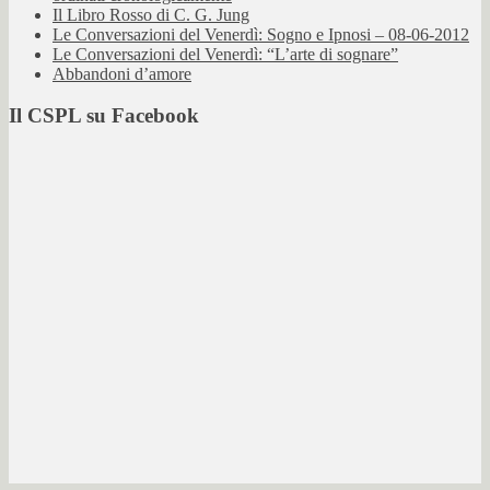
Il Libro Rosso di C. G. Jung
Le Conversazioni del Venerdì: Sogno e Ipnosi – 08-06-2012
Le Conversazioni del Venerdì: “L’arte di sognare”
Abbandoni d’amore
Il CSPL su Facebook