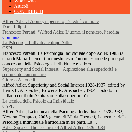
Who’s who
Articoli
CONTRIBUTI
Alfred Adler. L’uomo, il pensiero, l’eredità culturale
Daria Filippi
Francesco Parenti, “Alfred Adler. L’uomo, il pensiero, l’eredità ...
Continua
La Psicologia Individuale dopo Adler
CSPL
Francesco Parenti, La Psicologia Individuale dopo Adler, 1983 (a
cura di Maria Themeli) In questo testo l’autore espone le principali
concezioni della Psicologia Individuale e la loro ...
Superiority and Social Interest – Aspirazione alla superiorità e
sentimento comunitario
Giorgio Antonelli
Alfred Adler, Superiority and Social Interest 1928-1937, edited by
Heinz L. Ansbacher, Rowena R. Ansbacher, 1964 Tradotto in
italiano col titolo Aspirazione alla superiorita’ e ...
La tecnica della Psicologia Individuale
CSPL
Alfred Adler, La tecnica della Psicologia Individuale, 1928-1932,
Newton Compton, 2005 (a cura di Maria Themeli) La tecnica della
Psicologia Individuale è articolata in tre parti. La ...
Adler Speaks. The Lectures of Alfred Adler 1926-1933