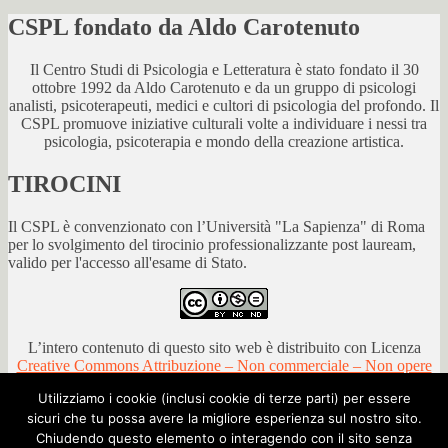
CSPL fondato da Aldo Carotenuto
Il Centro Studi di Psicologia e Letteratura è stato fondato il 30
ottobre 1992 da Aldo Carotenuto e da un gruppo di psicologi
analisti, psicoterapeuti, medici e cultori di psicologia del profondo. Il
CSPL promuove iniziative culturali volte a individuare i nessi tra
psicologia, psicoterapia e mondo della creazione artistica.
TIROCINI
Il CSPL è convenzionato con l’Università "La Sapienza" di Roma
per lo svolgimento del tirocinio professionalizzante post lauream,
valido per l'accesso all'esame di Stato.
L’intero contenuto di questo sito web è distribuito con Licenza
Creative Commons Attribuzione – Non commerciale – Non opere
derivate 4.0 Internazionale
.
Utilizziamo i cookie (inclusi cookie di terze parti) per essere
sicuri che tu possa avere la migliore esperienza sul nostro sito.
Chiudendo questo elemento o interagendo con il sito senza