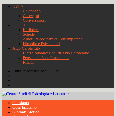
EVENTI
Calendario
Convegni
Conversazioni
STUDI
Biblioteca
Schede
Autori Psicodinamici Contemporanei
Filosofia e Psicoanalisi
Aldo Carotenuto
Libri e pubblicazioni di Aldo Carotenuto
Pensieri su Aldo Carotenuto
Ritagli
Entra in contatto con il CSPL
Chi siamo
Cosa facciamo
Giornale Storico