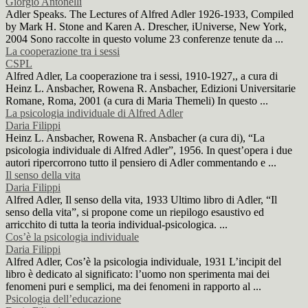
Giorgio Antonelli
Adler Speaks. The Lectures of Alfred Adler 1926-1933, Compiled
by Mark H. Stone and Karen A. Drescher, iUniverse, New York,
2004 Sono raccolte in questo volume 23 conferenze tenute da ...
La cooperazione tra i sessi
CSPL
Alfred Adler, La cooperazione tra i sessi, 1910-1927,, a cura di
Heinz L. Ansbacher, Rowena R. Ansbacher, Edizioni Universitarie
Romane, Roma, 2001 (a cura di Maria Themeli) In questo ...
La psicologia individuale di Alfred Adler
Daria Filippi
Heinz L. Ansbacher, Rowena R. Ansbacher (a cura di), “La
psicologia individuale di Alfred Adler”, 1956. In quest’opera i due
autori ripercorrono tutto il pensiero di Adler commentando e ...
Il senso della vita
Daria Filippi
Alfred Adler, Il senso della vita, 1933 Ultimo libro di Adler, “Il
senso della vita”, si propone come un riepilogo esaustivo ed
arricchito di tutta la teoria individual-psicologica. ...
Cos’è la psicologia individuale
Daria Filippi
Alfred Adler, Cos’è la psicologia individuale, 1931 L’incipit del
libro è dedicato al significato: l’uomo non sperimenta mai dei
fenomeni puri e semplici, ma dei fenomeni in rapporto al ...
Psicologia dell’educazione