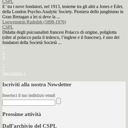
CSPL
E’ tra i nove fondatori, nel 1913, insieme tra gli altri a Jones e Eder,
della London Psycho-Analytic Society. Pioniera dello junghismo in
Gran Bretagan a lei si deve la ...
Loewenstein Rudolph (1898-1976)
CSPL
Didatta degli psicoanalisti francesi Polacco di origine, poliglotta
(oltre al polacco parla il tedesco, l’inglese e il francese), è uno dei
fondatori della Società Società ...
1
2
3
…
7
Successivo »
Iscriviti alla nostra Newsletter
Inserisci il tuo indirizzo email
Prossime attività
Dall’archivio del CSPL