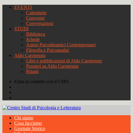
EVENTI
Calendario
Convegni
Conversazioni
STUDI
Biblioteca
Schede
Autori Psicodinamici Contemporanei
Filosofia e Psicoanalisi
Aldo Carotenuto
Libri e pubblicazioni di Aldo Carotenuto
Pensieri su Aldo Carotenuto
Ritagli
Entra in contatto con il CSPL
Chi siamo
Cosa facciamo
Giornale Storico