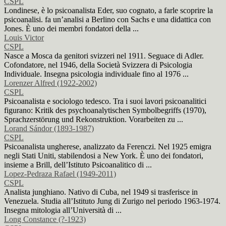
CSPL
Londinese, è lo psicoanalista Eder, suo cognato, a farle scoprire la
psicoanalisi. fa un’analisi a Berlino con Sachs e una didattica con
Jones. È uno dei membri fondatori della ...
Louis Victor
CSPL
Nasce a Mosca da genitori svizzeri nel 1911. Seguace di Adler.
Cofondatore, nel 1946, della Società Svizzera di Psicologia
Individuale. Insegna psicologia individuale fino al 1976 ...
Lorenzer Alfred (1922-2002)
CSPL
Psicoanalista e sociologo tedesco. Tra i suoi lavori psicoanalitici
figurano: Kritik des psychoanalytischen Symbolbegriffs (1970),
Sprachzerstörung und Rekonstruktion. Vorarbeiten zu ...
Lorand Sándor (1893-1987)
CSPL
Psicoanalista ungherese, analizzato da Ferenczi. Nel 1925 emigra
negli Stati Uniti, stabilendosi a New York. È uno dei fondatori,
insieme a Brill, dell’Istituto Psicoanalitico di ...
Lopez-Pedraza Rafael (1949-2011)
CSPL
Analista junghiano. Nativo di Cuba, nel 1949 si trasferisce in
Venezuela. Studia all’Istituto Jung di Zurigo nel periodo 1963-1974.
Insegna mitologia all’Università di ...
Long Constance (?-1923)