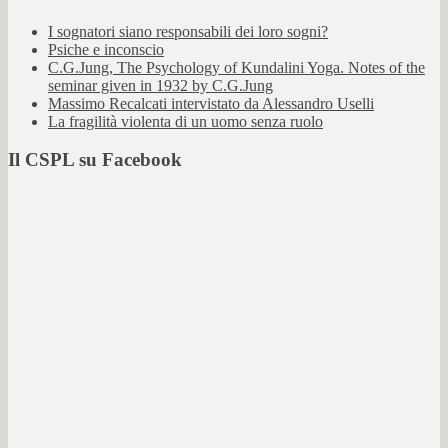
I sognatori siano responsabili dei loro sogni?
Psiche e inconscio
C.G.Jung, The Psychology of Kundalini Yoga. Notes of the
seminar given in 1932 by C.G.Jung
Massimo Recalcati intervistato da Alessandro Uselli
La fragilità violenta di un uomo senza ruolo
Il CSPL su Facebook