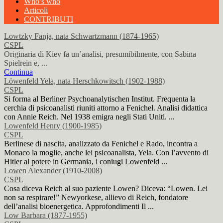
Who’s who
Articoli
CONTRIBUTI
Lowtzky Fanja, nata Schwartzmann (1874-1965)
CSPL
Originaria di Kiev fa un’analisi, presumibilmente, con Sabina
Spielrein e, ...
Continua
Löwenfeld Yela, nata Herschkowitsch (1902-1988)
CSPL
Si forma al Berliner Psychoanalytischen Institut. Frequenta la
cerchia di psicoanalisti riuniti attorno a Fenichel. Analisi didattica
con Annie Reich. Nel 1938 emigra negli Stati Uniti. ...
Lowenfeld Henry (1900-1985)
CSPL
Berlinese di nascita, analizzato da Fenichel e Rado, incontra a
Monaco la moglie, anche lei psicoanalista, Yela. Con l’avvento di
Hitler al potere in Germania, i coniugi Lowenfeld ...
Lowen Alexander (1910-2008)
CSPL
Cosa diceva Reich al suo paziente Lowen? Diceva: “Lowen. Lei
non sa respirare!” Newyorkese, allievo di Reich, fondatore
dell’analisi bioenergetica. Approfondimenti Il ...
Low Barbara (1877-1955)