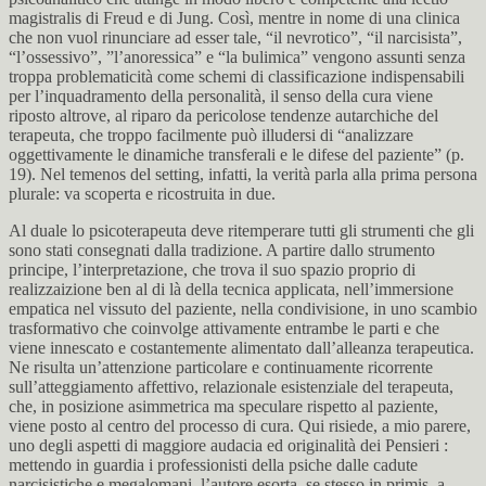
magistralis di Freud e di Jung. Così, mentre in nome di una clinica
che non vuol rinunciare ad esser tale, “il nevrotico”, “il narcisista”,
“l’ossessivo”, ”l’anoressica” e “la bulimica” vengono assunti senza
troppa problematicità come schemi di classificazione indispensabili
per l’inquadramento della personalità, il senso della cura viene
riposto altrove, al riparo da pericolose tendenze autarchiche del
terapeuta, che troppo facilmente può illudersi di “analizzare
oggettivamente le dinamiche transferali e le difese del paziente” (p.
19). Nel temenos del setting, infatti, la verità parla alla prima persona
plurale: va scoperta e ricostruita in due.
Al duale lo psicoterapeuta deve ritemperare tutti gli strumenti che gli
sono stati consegnati dalla tradizione. A partire dallo strumento
principe, l’interpretazione, che trova il suo spazio proprio di
realizzaizione ben al di là della tecnica applicata, nell’immersione
empatica nel vissuto del paziente, nella condivisione, in uno scambio
trasformativo che coinvolge attivamente entrambe le parti e che
viene innescato e costantemente alimentato dall’alleanza terapeutica.
Ne risulta un’attenzione particolare e continuamente ricorrente
sull’atteggiamento affettivo, relazionale esistenziale del terapeuta,
che, in posizione asimmetrica ma speculare rispetto al paziente,
viene posto al centro del processo di cura. Qui risiede, a mio parere,
uno degli aspetti di maggiore audacia ed originalità dei Pensieri :
mettendo in guardia i professionisti della psiche dalle cadute
narcisistiche e megalomani, l’autore esorta, se stesso in primis, a