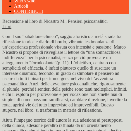
Who’s who
Articoli
CONTRIBUTI
Recensione al libro di Nicastro M., Pensieri psicoanalitici
Libri
Con il suo “zibaldone clinico”, saggio aforistico a metà strada tra
riflessione teorica e diario di bordo, vibrante testimonianza di
un’esperienza professionale vissuta con intensità e passione, Marco
Nicastro si propone di risvegliare il lettore da “una sonnacchiosa
indifferenza” per la psicoanalisi, senza perciò provocare un
atteggiamento “formicolante”(p. 11). L’obiettivo, centrato con
semplicità ed efficacia, è infatti piuttosto quello di suscitare un
interesse dinamico, fecondo, in grado di stimolare il pensiero ad
uscire da tutti i binari per immergersi nel vivo dell’avventura
psicoanalitica. Anzi, delle avventure psicoanalitiche, rigorosamente
al plurale, perché i sentieri della psiche sono tanti,molteplici, infiniti,
e chi li esplora per professione e per vocazione non smette mai di
stupirsi di come possano ramificarsi, cambiare direzione, invertire la
rotta, aprirsi vie del tutto impreviste ed imprevedibili. Questo
stupore, nel libro, si trasforma in materia di riflessione.
Aiuta l’impegno teorico dell’autore la sua adesione ai presupposti
della clinica, adesione peraltro raffinata da un orientamento
psicoanalitico che attinge in modo libero e competente alla lectio