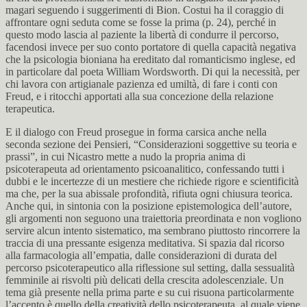
magari seguendo i suggerimenti di Bion. Costui ha il coraggio di
affrontare ogni seduta come se fosse la prima (p. 24), perché in
questo modo lascia al paziente la libertà di condurre il percorso,
facendosi invece per suo conto portatore di quella capacità negativa
che la psicologia bioniana ha ereditato dal romanticismo inglese, ed
in particolare dal poeta William Wordsworth. Di qui la necessità, per
chi lavora con artigianale pazienza ed umiltà, di fare i conti con
Freud, e i ritocchi apportati alla sua concezione della relazione
terapeutica.
E il dialogo con Freud prosegue in forma carsica anche nella
seconda sezione dei Pensieri, “Considerazioni soggettive su teoria e
prassi”, in cui Nicastro mette a nudo la propria anima di
psicoterapeuta ad orientamento psicoanalitico, confessando tutti i
dubbi e le incertezze di un mestiere che richiede rigore e scientificità
ma che, per la sua abissale profondità, rifiuta ogni chiusura teorica.
Anche qui, in sintonia con la posizione epistemologica dell’autore,
gli argomenti non seguono una traiettoria preordinata e non vogliono
servire alcun intento sistematico, ma sembrano piuttosto rincorrere la
traccia di una pressante esigenza meditativa. Si spazia dal ricorso
alla farmacologia all’empatia, dalle considerazioni di durata del
percorso psicoterapeutico alla riflessione sul setting, dalla sessualità
femminile ai risvolti più delicati della crescita adolescenziale. Un
tema già presente nella prima parte e su cui risuona particolarmente
l’accento è quello della creatività dello psicoterapeuta, al quale viene