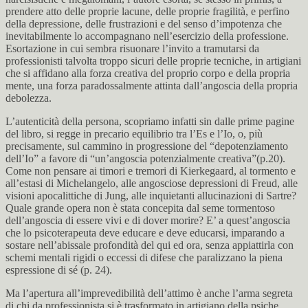
prendere atto delle proprie lacune, delle proprie fragilità, e perfino
della depressione, delle frustrazioni e del senso d’impotenza che
inevitabilmente lo accompagnano nell’esercizio della professione.
Esortazione in cui sembra risuonare l’invito a tramutarsi da
professionisti talvolta troppo sicuri delle proprie tecniche, in artigiani
che si affidano alla forza creativa del proprio corpo e della propria
mente, una forza paradossalmente attinta dall’angoscia della propria
debolezza.
L’autenticità della persona, scopriamo infatti sin dalle prime pagine
del libro, si regge in precario equilibrio tra l’Es e l’Io, o, più
precisamente, sul cammino in progressione del “depotenziamento
dell’Io” a favore di “un’angoscia potenzialmente creativa”(p.20).
Come non pensare ai timori e tremori di Kierkegaard, al tormento e
all’estasi di Michelangelo, alle angosciose depressioni di Freud, alle
visioni apocalittiche di Jung, alle inquietanti allucinazioni di Sartre?
Quale grande opera non è stata concepita dal seme tormentoso
dell’angoscia di essere vivi e di dover morire? E’ a quest’angoscia
che lo psicoterapeuta deve educare e deve educarsi, imparando a
sostare nell’abissale profondità del qui ed ora, senza appiattirla con
schemi mentali rigidi o eccessi di difese che paralizzano la piena
espressione di sé (p. 24).
Ma l’apertura all’imprevedibilità dell’attimo è anche l’arma segreta
di chi da professionista si è trasformato in artigiano della psiche,