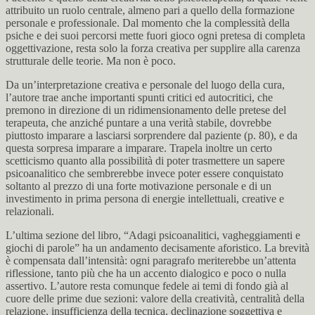
attribuito un ruolo centrale, almeno pari a quello della formazione
personale e professionale. Dal momento che la complessità della
psiche e dei suoi percorsi mette fuori gioco ogni pretesa di completa
oggettivazione, resta solo la forza creativa per supplire alla carenza
strutturale delle teorie. Ma non è poco.
Da un’interpretazione creativa e personale del luogo della cura,
l’autore trae anche importanti spunti critici ed autocritici, che
premono in direzione di un ridimensionamento delle pretese del
terapeuta, che anziché puntare a una verità stabile, dovrebbe
piuttosto imparare a lasciarsi sorprendere dal paziente (p. 80), e da
questa sorpresa imparare a imparare. Trapela inoltre un certo
scetticismo quanto alla possibilità di poter trasmettere un sapere
psicoanalitico che sembrerebbe invece poter essere conquistato
soltanto al prezzo di una forte motivazione personale e di un
investimento in prima persona di energie intellettuali, creative e
relazionali.
L’ultima sezione del libro, “Adagi psicoanalitici, vagheggiamenti e
giochi di parole” ha un andamento decisamente aforistico. La brevità
è compensata dall’intensità: ogni paragrafo meriterebbe un’attenta
riflessione, tanto più che ha un accento dialogico e poco o nulla
assertivo. L’autore resta comunque fedele ai temi di fondo già al
cuore delle prime due sezioni: valore della creatività, centralità della
relazione, insufficienza della tecnica, declinazione soggettiva e