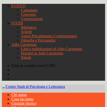
EVENTI
Calendario
Convegni
Conversazioni
STUDI
Biblioteca
Schede
Autori Psicodinamici Contemporanei
Filosofia e Psicoanalisi
Aldo Carotenuto
Libri e pubblicazioni di Aldo Carotenuto
Pensieri su Aldo Carotenuto
Ritagli
Entra in contatto con il CSPL
Chi siamo
Cosa facciamo
Giornale Storico