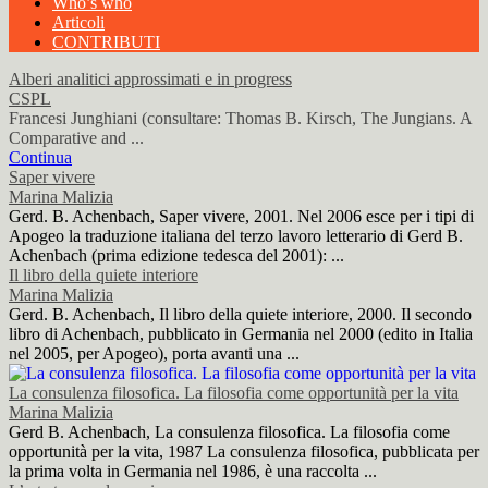
Who’s who
Articoli
CONTRIBUTI
Alberi analitici approssimati e in progress
CSPL
Francesi Junghiani (consultare: Thomas B. Kirsch, The Jungians. A
Comparative and ...
Continua
Saper vivere
Marina Malizia
Gerd. B. Achenbach, Saper vivere, 2001. Nel 2006 esce per i tipi di
Apogeo la traduzione italiana del terzo lavoro letterario di Gerd B.
Achenbach (prima edizione tedesca del 2001): ...
Il libro della quiete interiore
Marina Malizia
Gerd. B. Achenbach, Il libro della quiete interiore, 2000. Il secondo
libro di Achenbach, pubblicato in Germania nel 2000 (edito in Italia
nel 2005, per Apogeo), porta avanti una ...
La consulenza filosofica. La filosofia come opportunità per la vita
Marina Malizia
Gerd B. Achenbach, La consulenza filosofica. La filosofia come
opportunità per la vita, 1987 La consulenza filosofica, pubblicata per
la prima volta in Germania nel 1986, è una raccolta ...