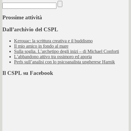
Prossime attività
Dall’archivio del CSPL
Kerouac: la scrittura creativa e il buddismo
Il mio amico in fondo al mare
Sulla soglia. L’archetipo degli inizi – di Michael Conforti
L’abbandono attivo tra ossimoro ed aporia
Perls sull’analisi con lo psicoanalista ungherese Harnik
Il CSPL su Facebook