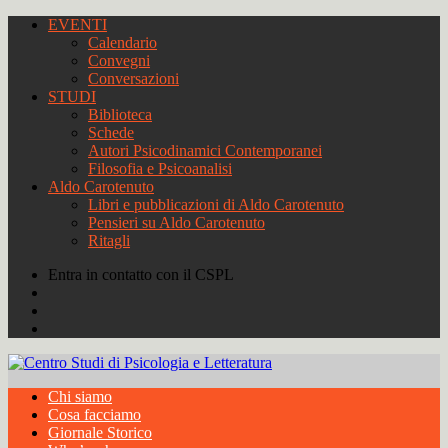
EVENTI
Calendario
Convegni
Conversazioni
STUDI
Biblioteca
Schede
Autori Psicodinamici Contemporanei
Filosofia e Psicoanalisi
Aldo Carotenuto
Libri e pubblicazioni di Aldo Carotenuto
Pensieri su Aldo Carotenuto
Ritagli
Entra in contatto con il CSPL
Chi siamo
Cosa facciamo
Giornale Storico