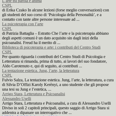
L’arte tra parola e anima
CSPL
di Erika Czako In alcune lezioni (forse meglio conversazioni) con
gli studenti del suo corso di ‘Psicologia della Personalità’, e a
contatto con tante altre persone interessate ad ...
La psicoterapia con l’arte
CSPL
di Patrizia Battaglia – Estratto Che l’arte e la psicoterapia abbiano
degli aspetti comuni è un dato acquisito sin dagli inizi della
psicoanalisi. Freud ha il merito di ...
Biblioteca di psicoterapia e arte: i contributi del Centro Studi
CSPL
Per quanto riguarda i contributi del Centro Studi di Psicologia e
Letteratura si rimanda, prima di tutto, ai lavori del suo fondatore,
Aldo Carotenuto e, qui di seguito, ai contributi ...
La tentazione estetica. Jung, l’arte, la letteratura
CSPL
Fulvio Salza, La tentazione estetica. Jung, l’arte, la letteratura, a cura
di Silvia D’Offizi Karoly Kerènyi, a uno studente che gli propose
una tesi su Jung e l’estetica, ...
Arrigo Stara, Letteratura e Psicoanalisi
Alessandro Uselli
Arrigo Stara, Letteratura e Psicoanalisi, a cura di Alessandro Uselli
Diviso in soli 2 capitoli principali, questo saggio di Arrigo Stara si
addentra a dipanare un interrogativo che ...