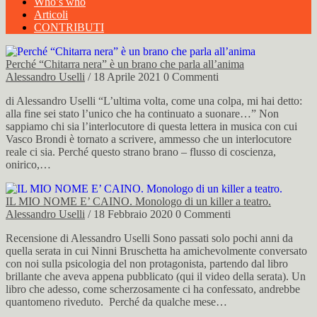
Who’s who
Articoli
CONTRIBUTI
Perché “Chitarra nera” è un brano che parla all’anima
Alessandro Uselli
/ 18 Aprile 2021
0 Commenti
di Alessandro Uselli “L’ultima volta, come una colpa, mi hai detto:
alla fine sei stato l’unico che ha continuato a suonare…” Non
sappiamo chi sia l’interlocutore di questa lettera in musica con cui
Vasco Brondi è tornato a scrivere, ammesso che un interlocutore
reale ci sia. Perché questo strano brano – flusso di coscienza,
onirico,…
IL MIO NOME E’ CAINO. Monologo di un killer a teatro.
Alessandro Uselli
/ 18 Febbraio 2020
0 Commenti
Recensione di Alessandro Uselli Sono passati solo pochi anni da
quella serata in cui Ninni Bruschetta ha amichevolmente conversato
con noi sulla psicologia del non protagonista, partendo dal libro
brillante che aveva appena pubblicato (qui il video della serata). Un
libro che adesso, come scherzosamente ci ha confessato, andrebbe
quantomeno riveduto. Perché da qualche mese…