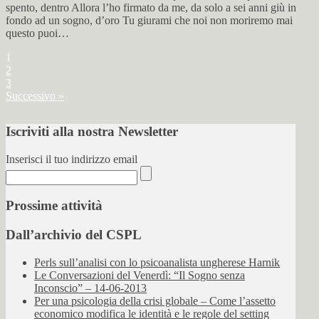
spento, dentro Allora l’ho firmato da me, da solo a sei anni giù in
fondo ad un sogno, d’oro Tu giurami che noi non moriremo mai
questo puoi…
1
2
3
Successivo »
Iscriviti alla nostra Newsletter
Inserisci il tuo indirizzo email
Prossime attività
Dall’archivio del CSPL
Perls sull’analisi con lo psicoanalista ungherese Harnik
Le Conversazioni del Venerdì: “Il Sogno senza
Inconscio” – 14-06-2013
Per una psicologia della crisi globale – Come l’assetto
economico modifica le identità e le regole del setting