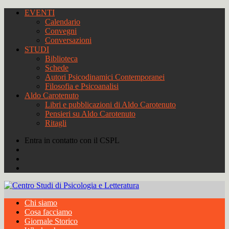
EVENTI
Calendario
Convegni
Conversazioni
STUDI
Biblioteca
Schede
Autori Psicodinamici Contemporanei
Filosofia e Psicoanalisi
Aldo Carotenuto
Libri e pubblicazioni di Aldo Carotenuto
Pensieri su Aldo Carotenuto
Ritagli
Entra in contatto con il CSPL
Chi siamo
Cosa facciamo
Giornale Storico