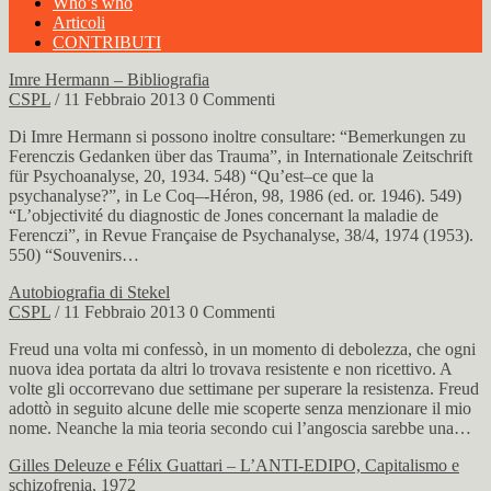
Who’s who
Articoli
CONTRIBUTI
Imre Hermann – Bibliografia
CSPL
/ 11 Febbraio 2013
0 Commenti
Di Imre Hermann si possono inoltre consultare: “Bemerkungen zu
Ferenczis Gedanken über das Trauma”, in Internationale Zeitschrift
für Psychoanalyse, 20, 1934. 548) “Qu’est–ce que la
psychanalyse?”, in Le Coq–-Héron, 98, 1986 (ed. or. 1946). 549)
“L’objectivité du diagnostic de Jones concernant la maladie de
Ferenczi”, in Revue Française de Psychanalyse, 38/4, 1974 (1953).
550) “Souvenirs…
Autobiografia di Stekel
CSPL
/ 11 Febbraio 2013
0 Commenti
Freud una volta mi confessò, in un momento di debolezza, che ogni
nuova idea portata da altri lo trovava resistente e non ricettivo. A
volte gli occorrevano due settimane per superare la resistenza. Freud
adottò in seguito alcune delle mie scoperte senza menzionare il mio
nome. Neanche la mia teoria secondo cui l’angoscia sarebbe una…
Gilles Deleuze e Félix Guattari – L’ANTI-EDIPO, Capitalismo e
schizofrenia, 1972