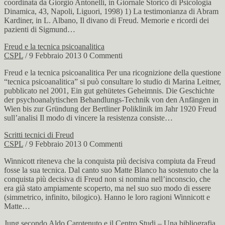
coordinata da Giorgio Antonelli, in Giornale Storico di Psicologia
Dinamica, 43, Napoli, Liguori, 1998) 1) La testimonianza di Abram
Kardiner, in L. Albano, Il divano di Freud. Memorie e ricordi dei
pazienti di Sigmund…
Freud e la tecnica psicoanalitica
CSPL
/ 9 Febbraio 2013
0 Commenti
Freud e la tecnica psicoanalitica Per una ricognizione della questione
“tecnica psicoanalitica” si può consultare lo studio di Marina Leitner,
pubblicato nel 2001, Ein gut gehütetes Geheimnis. Die Geschichte
der psychoanalytischen Behandlungs-Technik von den Anfängen in
Wien bis zur Gründung der Bertliner Poliklinik im Jahr 1920 Freud
sull’analisi Il modo di vincere la resistenza consiste…
Scritti tecnici di Freud
CSPL
/ 9 Febbraio 2013
0 Commenti
Winnicott riteneva che la conquista più decisiva compiuta da Freud
fosse la sua tecnica. Dal canto suo Matte Blanco ha sostenuto che la
conquista più decisiva di Freud non si nomina nell’inconscio, che
era già stato ampiamente scoperto, ma nel suo suo modo di essere
(simmetrico, infinito, bilogico). Hanno le loro ragioni Winnicott e
Matte…
Jung secondo Aldo Carotenuto e il Centro Studi – Una bibliografia