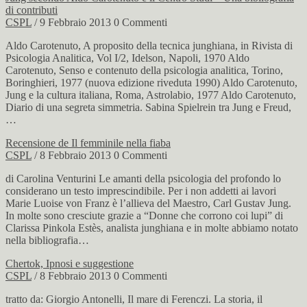
di contributi
CSPL
/ 9 Febbraio 2013
0 Commenti
Aldo Carotenuto, A proposito della tecnica junghiana, in Rivista di
Psicologia Analitica, Vol I/2, Idelson, Napoli, 1970 Aldo
Carotenuto, Senso e contenuto della psicologia analitica, Torino,
Boringhieri, 1977 (nuova edizione riveduta 1990) Aldo Carotenuto,
Jung e la cultura italiana, Roma, Astrolabio, 1977 Aldo Carotenuto,
Diario di una segreta simmetria. Sabina Spielrein tra Jung e Freud,
…
Recensione de Il femminile nella fiaba
CSPL
/ 8 Febbraio 2013
0 Commenti
di Carolina Venturini Le amanti della psicologia del profondo lo
considerano un testo imprescindibile. Per i non addetti ai lavori
Marie Luoise von Franz è l’allieva del Maestro, Carl Gustav Jung.
In molte sono cresciute grazie a “Donne che corrono coi lupi” di
Clarissa Pinkola Estès, analista junghiana e in molte abbiamo notato
nella bibliografia…
Chertok, Ipnosi e suggestione
CSPL
/ 8 Febbraio 2013
0 Commenti
tratto da: Giorgio Antonelli, Il mare di Ferenczi. La storia, il