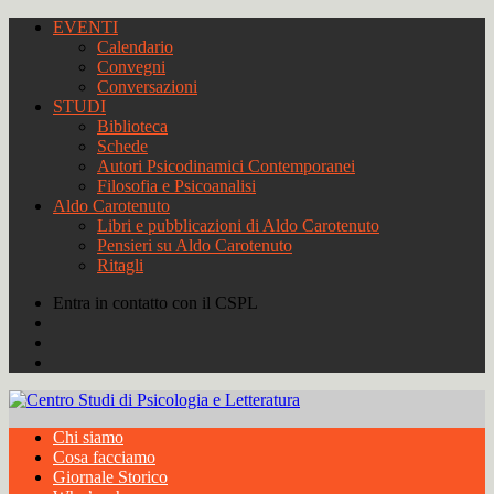
EVENTI
Calendario
Convegni
Conversazioni
STUDI
Biblioteca
Schede
Autori Psicodinamici Contemporanei
Filosofia e Psicoanalisi
Aldo Carotenuto
Libri e pubblicazioni di Aldo Carotenuto
Pensieri su Aldo Carotenuto
Ritagli
Entra in contatto con il CSPL
Chi siamo
Cosa facciamo
Giornale Storico