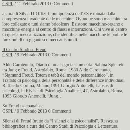
CSPL
/ 11 Febbraio 2013
0 Commenti
a cura di Silvia D’Offizi L’onnipotenza dell’ES è minata dalla
compresenza invadente delle macchine. Ovunque sono macchine tra
loro collegate e tutti siamo bricoleurs. Esistono macchine-organo e
macchine-energia al centro di flussi e interruzioni. Chi vive al centro
di questa meccanizzazione, che identifica nelle macchine le parti e le
funzioni di un gigantesco meccanismo di…
Il Centro Studi su Freud
CSPL
/ 9 Febbraio 2013
0 Commenti
Aldo Carotenuto, Diario di una segreta simmetria. Sabina Spielrein
tra Jung e Freud, Astrolabio, Roma, 1980 Aldo Carotenuto,
“Sigmund Freud. Totem e tabù del mondo psicoanalitico”, in
Trattato di psicologia della personalità e delle differenze individuali,
Raffaello Cortina, Milano,1991 Giorgio Antonelli, Lapsus di
psicologi, in Rivista di Psicologia Analitica, 47, Astrolabio, Roma,
1993 Giorgio Antonelli, “Jung…
Su Freud psicoanalista
CSPL
/ 9 Febbraio 2013
0 Commenti
Silenzi di Freud (tratto da “I silenzi e la psicoanalisi”, Rassegna
bibliografica a cura del Centro Studi di Psicologia e Letteratura,