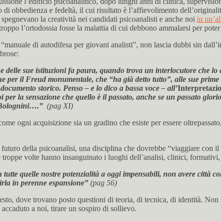
sione l’edificio psicoanalitico, dopo lunghi anni di clinica, supervisi
 di obbedienza e fedeltà, il cui risultato è l’affievolimento dell’origina
ng spegnevano la creatività nei candidati psicoanalisti e anche noi
in un’a
roppo l’ortodossia fosse la malattia di cui debbono ammalarsi per poter p
“manuale di autodifesa per giovani analisti”, non lascia dubbi sin dall’
brose:
 e delle sue istituzioni fa paura, quando trova un interlocutore che lo
ne per il Freud monumentale, che “ha già detto tutto”, alle sue prime
documento storico. Penso – e lo dico a bassa voce – all’
Interpretazio
uoi per la sensazione che quello è il passato, anche se un passato gl
no Bolognini….”
(pag XI)
a come ogni acquisizione sia un gradino che esiste per essere oltrepassato
il futuro della psicoanalisi, una disciplina che dovrebbe “viaggiare con 
 troppe volte hanno insanguinato i luoghi dell’analisi, clinici, formativi, 
tutte quelle nostre potenzialità a oggi impensabili, non avere città con 
epirla in perenne espansione”
(pag 56)
to, dove trovano posto questioni di teoria, di tecnica, di identità. Non s
accaduto a noi, tirare un sospiro di sollievo.