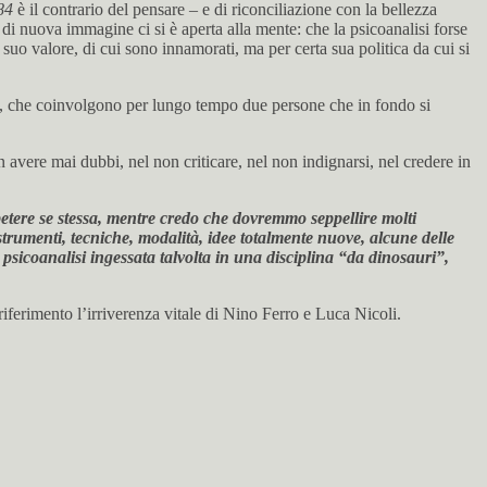
84
è il contrario del pensare – e di riconciliazione con la bellezza
di nuova immagine ci si è aperta alla mente: che la psicoanalisi forse
 suo valore, di cui sono innamorati, ma per certa sua politica da cui si
anze, che coinvolgono per lungo tempo due persone che in fondo si
n avere mai dubbi, nel non criticare, nel non indignarsi, nel credere in
ipetere se stessa, mentre credo che dovremmo seppellire molti
 strumenti, tecniche, modalità, idee totalmente nuove, alcune delle
 psicoanalisi ingessata talvolta in una disciplina “da dinosauri”,
riferimento l’irriverenza vitale di Nino Ferro e Luca Nicoli.