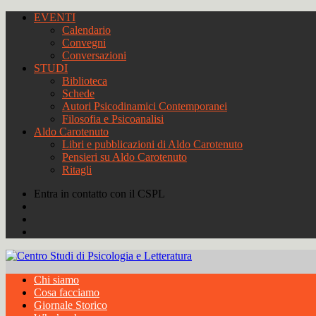
EVENTI
Calendario
Convegni
Conversazioni
STUDI
Biblioteca
Schede
Autori Psicodinamici Contemporanei
Filosofia e Psicoanalisi
Aldo Carotenuto
Libri e pubblicazioni di Aldo Carotenuto
Pensieri su Aldo Carotenuto
Ritagli
Entra in contatto con il CSPL
Chi siamo
Cosa facciamo
Giornale Storico