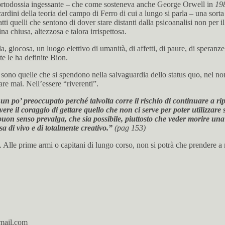
dall’ortodossia ingessante – che come sosteneva anche George Orwell in
19
dini della teoria del campo di Ferro di cui a lungo si parla – una sorta 
ti quelli che sentono di dover stare distanti dalla psicoanalisi non per il
a chiusa, altezzosa e talora irrispettosa.
lla, giocosa, un luogo elettivo di umanità, di affetti, di paure, di sper
e le ha definite Bion.
 – sono quelle che si spendono nella salvaguardia dello status quo, nel no
are mai. Nell’essere “riverenti”.
 un po’ preoccupato perché talvolta corre il rischio di continuare a r
ere il coraggio di gettare quello che non ci serve per poter utilizzare
 buon senso prevalga, che sia possibile, piuttosto che veder morire una
a di vivo e di totalmente creativo.”
(pag 153)
i. Alle prime armi o capitani di lungo corso, non si potrà che prendere a 
gmail.com