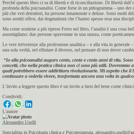
Perché questo libro ci sa di libertà e di riconciliazione. Di libertà 
profonda della psicoanalisi. Come forse in un pittogramma – uno dei car
più che veri detrattori, ha persone innamorate e deluse. Sono molti difat
sono sentiti offesi, dai dogmatismi che l’hanno spesso resa una disciplin
Ma come sostiene a più riprese Ferro nel libro, l’analisi è una cosa be
assomigliano: due persone spaventate in una stanza, come poeticament
Le vere irriverenze alla professione analitica – e alla vita in generale
una sola verità, nel rifiutare il diverso, nel pensare di non dover cambi
“Io alla psicoanalisi auguro cento, cento e cento anni di vita. Sono
concetti, che nella pratica clinica non ci sono più utili. Dovremmo av
quali potrebbero essere addirittura rivoluzionarie. Mi aspetto che il
continuare a vederla vivere, trasformata ancora una volta in qualcos
L’invito a leggere questo libro è un invito a farsi del bene come clinic
Condividi:
L'autore
Alessandro Uselli
Specialista in Psicologia clinica e Psicoterapeuta. alessandro.uselli@