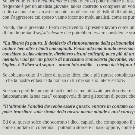
Se per Nino Ferro è
relativamente
meno oneroso poter mettere in discus
frequente è per un analista giovane, talora costretto a compiere un voto
scritto a enucleare sarcasticamente i modi con cui gli istituti di traini
con l’aggressore cui spesso vanno incontro molti analisti, come se purt
Nicoli, che si presenta a Ferro descrivendo il presente lavoro come un 
di fare importanti
self-disclosure
che potrebbero essere considerate sca
“La libertà fa paura. Il desiderio di rinnovamento della psicoanalisi
andare ben oltre i limiti immaginati. Penso alla mia innata avversio
considero (colpevolmente, direbbero alcuni colleghi) poco più di un 
mentale, vuoi per un pizzico di narcisismo iconoclasta giovanile, v
Ogden, è il libro sul sogno – ormai introvabile – curato da Stefa
Se abbiamo colto il valore di questo libro, che a più riprese sottoline
– che la nostra enfasi cada non su di lui ma sul suo intervistatore.
Sue sono però le immagini forti e bellissime utilizzate per descrivere 
faticosamente la sua casa” consapevole di tutti gli scontri di potere che
“D’altronde l’analisi dovrebbe essere questo: entrare in contatto con 
poter transitare sulle strade della nostra mente attuale e anzi conc
Ed è su questo solco che scorrono i dieci capitoli che compongono il tes
come riportato in copertina – potranno storcere il naso oppure, come è 