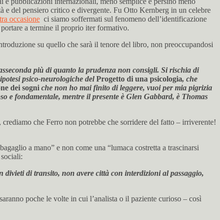
oni e pubblicazioni internazionali, meno semplice e persino meno
lità e del pensiero critico e divergente. Fu Otto Kernberg in un celebre
ltra occasione
ci siamo soffermati sul fenomeno dell’identificazione
ortare a termine il proprio iter formativo.
introduzione su quello che sarà il tenore del libro, non preoccupandosi
 asseconda più di quanto la prudenza non consigli. Si rischia di
 ipotesi psico-neurologiche del
Progetto di una psicologia
, che
ne dei sogni
che non ho mai finito di leggere, vuoi per mia pigrizia
orioso e fondamentale, mentre il presente è Glen Gabbard, è Thomas
, crediamo che Ferro non potrebbe che sorridere del fatto – irriverente!
il bagaglio a mano” e non come una “lumaca costretta a trascinarsi
sociali:
divieti di transito, non avere città con interdizioni al passaggio,
aranno poche le volte in cui l’analista o il paziente curioso – così