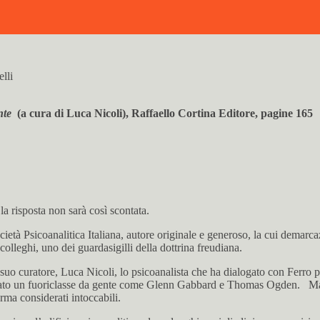
lli
ente
(a cura di Luca Nicoli),
Raffaello Cortina Editore, pagine 165
 la risposta non sarà così scontata.
età Psicoanalitica Italiana, autore originale e generoso, la cui demarcaz
olleghi, uno dei guardasigilli della dottrina freudiana.
 il suo curatore, Luca Nicoli, lo psicoanalista che ha dialogato con Ferro
rato un fuoriclasse da gente come Glenn Gabbard e Thomas Ogden. Ma so
orma considerati intoccabili.