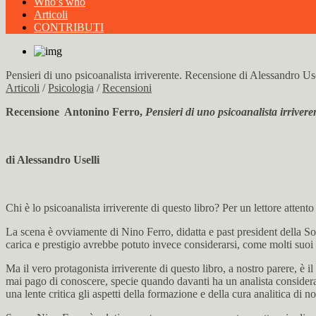
Who’s who
Articoli
CONTRIBUTI
Pensieri di uno psicoanalista irriverente. Recensione di Alessandro Use
Articoli
/
Psicologia
/
Recensioni
Recensione Antonino Ferro,
Pensieri di uno psicoanalista irriver
di Alessandro Uselli
Chi è lo psicoanalista irriverente di questo libro? Per un lettore attento
La scena è ovviamente di Nino Ferro, didatta e past president della Soci
carica e prestigio avrebbe potuto invece considerarsi, come molti suoi c
Ma il vero protagonista irriverente di questo libro, a nostro parere, è
mai pago di conoscere, specie quando davanti ha un analista conside
una lente critica gli aspetti della formazione e della cura analitica di n