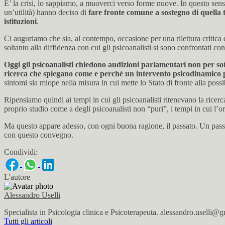
E’ la crisi, lo sappiamo, a muoverci verso forme nuove. In questo sens
un’utilità) hanno deciso di
fare fronte comune a sostegno di quella ter
istituzioni
.
Ci auguriamo che sia, al contempo, occasione per una rilettura critica
soltanto alla diffidenza con cui gli psicoanalisti si sono confrontati c
Oggi gli psicoanalisti chiedono audizioni parlamentari non per sot
ricerca che spiegano come e perché un intervento psicodinamico p
sintomi sia miope nella misura in cui mette lo Stato di fronte alla possi
Ripensiamo quindi ai tempi in cui gli psicoanalisti ritenevano la ricerca
proprio studio come a degli psicoanalisti non “puri”, i tempi in cui l’o
Ma questo appare adesso, con ogni buona ragione, il passato. Un passato
con questo convegno.
Condividi:
L'autore
Alessandro Uselli
Specialista in Psicologia clinica e Psicoterapeuta. alessandro.uselli@
Tutti gli articoli