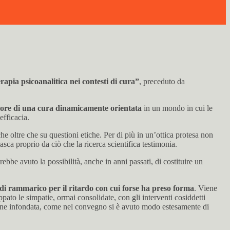
erapia psicoanalitica nei contesti di cura”
, preceduto da
 valore di una cura dinamicamente orientata
in un mondo in cui le
efficacia.
he oltre che su questioni etiche. Per di più in un’ottica protesa non
asca proprio da ciò che la ricerca scientifica testimonia.
ebbe avuto la possibilità, anche in anni passati, di costituire un
lo di rammarico per il ritardo con cui forse ha preso forma
. Viene
ato le simpatie, ormai consolidate, con gli interventi cosiddetti
azione infondata, come nel convegno si è avuto modo estesamente di