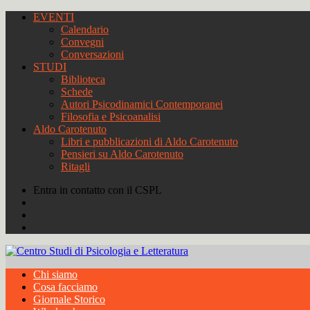
EVENTI
Calendario
Convegni
Conversazioni
STUDI
Biblioteca
Schede
Autori Psicodinamici Contemporanei
Filosofia e Psicoanalisi
Aldo Carotenuto
Libri e pubblicazioni di Aldo Carotenuto
Pensieri su Aldo Carotenuto
Ritagli
Entra in contatto con il CSPL
Chi siamo
Cosa facciamo
Giornale Storico