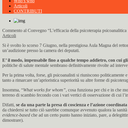
Who’s who
Articoli
CONTRIBUTI
Commento al Convegno “L’efficacia della psicoterapia psicoanalitica n
Articoli
Si è svolto lo scorso 7 Giugno, nella prestigiosa Aula Magna del rett
un’audizione presso la camera dei deputati.
E’ il modo, impensabile fino a qualche tempo addietro, con cui gli 
politiche di salute mentale sembrano definitivamente rivolte ad interven
Per la prima volta, forse, gli psicoanalisti si riuniscono politicamente
tanto a rimarcare un’aprioristica superiorità su altre forme di psicotera
Insomma, “
What works for whom”
, cosa funziona per chi e in che mod
terreno di scambio fecondo con i vari vertici di osservazione di cui l’
Difatti,
se da una parte la presa di coscienza e l’azione coordinata 
da chiedersi se tutto ciò sarebbe comunque avvenuto qualora la sanità n
evidence-based
che ad un certo punto hanno iniziato, pare, a delegitt
dimostrare).