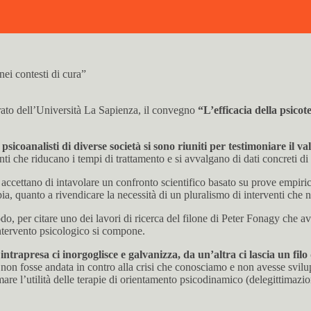
ei contesti di cura”
orato dell’Università La Sapienza, il convegno
“L’efficacia della psicot
psicoanalisti di diverse società si sono riuniti per testimoniare il
ti che riducano i tempi di trattamento e si avvalgano di dati concreti di 
 e accettano di intavolare un confronto scientifico basato su prove empiric
pia, quanto a rivendicare la necessità di un pluralismo di interventi che n
o, per citare uno dei lavori di ricerca del filone di Peter Fonagy che avr
intervento psicologico si compone.
intrapresa ci inorgoglisce e galvanizza, da un’altra ci lascia un fi
on fosse andata in contro alla crisi che conosciamo e non avesse svilupp
imare l’utilità delle terapie di orientamento psicodinamico (delegittim