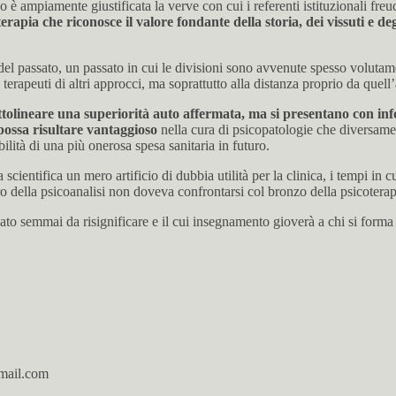
o è ampiamente giustificata la verve con cui i referenti istituzionali fr
apia che riconosce il valore fondante della storia, dei vissuti e degl
 del passato, un passato in cui le divisioni sono avvenute spesso volut
on terapeuti di altri approcci, ma soprattutto alla distanza proprio da que
tolineare una superiorità auto affermata, ma si presentano con infor
ossa risultare vantaggioso
nella cura di psicopatologie che diversame
bilità di una più onerosa spesa sanitaria in futuro.
 scientifica un mero artificio di dubbia utilità per la clinica, i tempi in
ro della psicoanalisi non doveva confrontarsi col bronzo della psicoterap
 semmai da risignificare e il cui insegnamento gioverà a chi si forma al
gmail.com