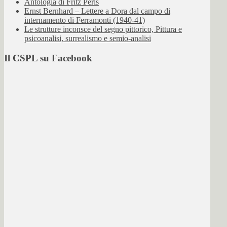
Antologia di Fritz Perls
Ernst Bernhard – Lettere a Dora dal campo di
internamento di Ferramonti (1940-41)
Le strutture inconsce del segno pittorico, Pittura e
psicoanalisi, surrealismo e semio-analisi
Il CSPL su Facebook