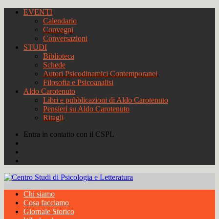
EVENTI
Calendario
Convegni
Conversazioni
STUDI
Biblioteca
Schede
Autori Psicodinamici Contemporanei
Filosofia e Psicoanalisi
Aldo Carotenuto
Libri e pubblicazioni di Aldo Carotenuto
Pensieri su Aldo Carotenuto
Ritagli
Entra in contatto con il CSPL
Chi siamo
Cosa facciamo
Giornale Storico