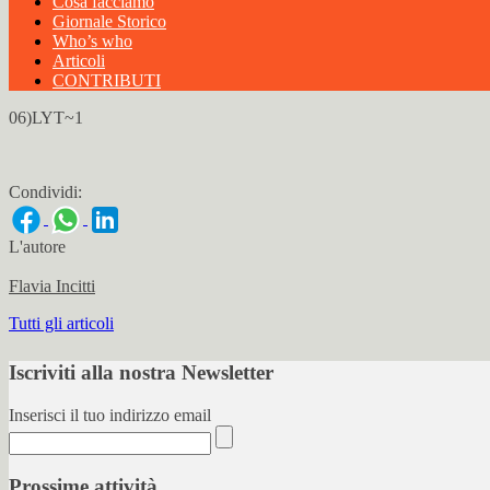
Cosa facciamo
Giornale Storico
Who’s who
Articoli
CONTRIBUTI
06)LYT~1
Condividi:
L'autore
Flavia Incitti
Tutti gli articoli
Iscriviti alla nostra Newsletter
Inserisci il tuo indirizzo email
Prossime attività