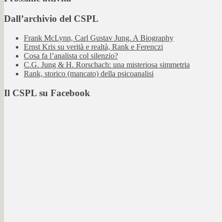
Dall’archivio del CSPL
Frank McLynn, Carl Gustav Jung. A Biography
Ernst Kris su verità e realtà, Rank e Ferenczi
Cosa fa l’analista col silenzio?
C.G. Jung & H. Rorschach: una misteriosa simmetria
Rank, storico (mancato) della psicoanalisi
Il CSPL su Facebook