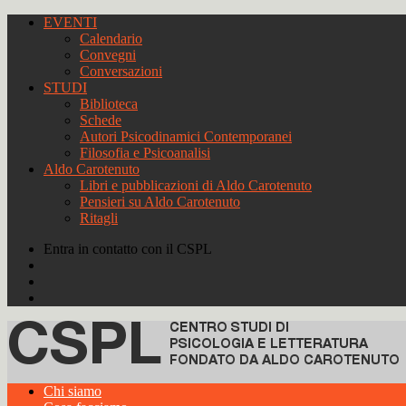
EVENTI
Calendario
Convegni
Conversazioni
STUDI
Biblioteca
Schede
Autori Psicodinamici Contemporanei
Filosofia e Psicoanalisi
Aldo Carotenuto
Libri e pubblicazioni di Aldo Carotenuto
Pensieri su Aldo Carotenuto
Ritagli
Entra in contatto con il CSPL
Chi siamo