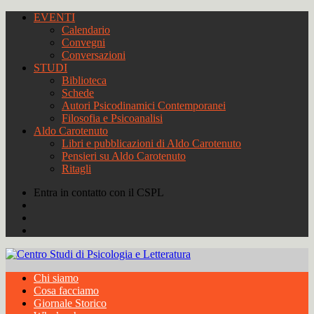
EVENTI
Calendario
Convegni
Conversazioni
STUDI
Biblioteca
Schede
Autori Psicodinamici Contemporanei
Filosofia e Psicoanalisi
Aldo Carotenuto
Libri e pubblicazioni di Aldo Carotenuto
Pensieri su Aldo Carotenuto
Ritagli
Entra in contatto con il CSPL
Chi siamo
Cosa facciamo
Giornale Storico