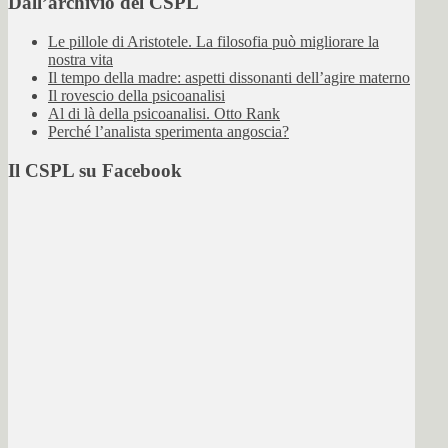
Dall’archivio del CSPL
Le pillole di Aristotele. La filosofia può migliorare la
nostra vita
Il tempo della madre: aspetti dissonanti dell’agire materno
Il rovescio della psicoanalisi
Al di là della psicoanalisi. Otto Rank
Perché l’analista sperimenta angoscia?
Il CSPL su Facebook