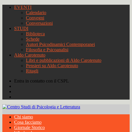
EVENTI
Calendario
Convegni
Conversazioni
STUDI
Biblioteca
Schede
Autori Psicodinamici Contemporanei
Filosofia e Psicoanalisi
Aldo Carotenuto
Libri e pubblicazioni di Aldo Carotenuto
Pensieri su Aldo Carotenuto
Ritagli
Entra in contatto con il CSPL
Chi siamo
Cosa facciamo
Giornale Storico