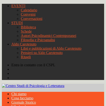
EVENTI
Calendario
Convegni
Conversazioni
STUDI
Biblioteca
Schede
Autori Psicodinamici Contemporanei
Filosofia e Psicoanalisi
Aldo Carotenuto
Libri e pubblicazioni di Aldo Carotenuto
Pensieri su Aldo Carotenuto
Ritagli
Entra in contatto con il CSPL
Chi siamo
Cosa facciamo
Giornale Storico