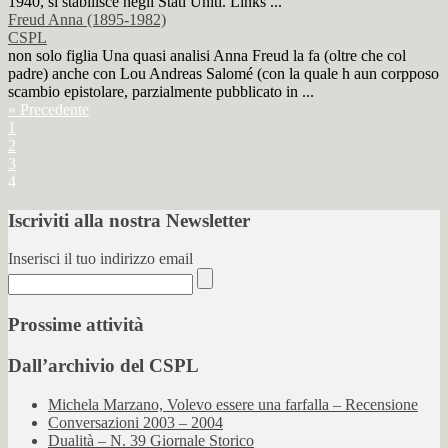
1940, si stabilisce negli Stati Uniti. Links ...
Freud Anna (1895-1982)
CSPL
non solo figlia Una quasi analisi Anna Freud la fa (oltre che col
padre) anche con Lou Andreas Salomé (con la quale h aun corpposo
scambio epistolare, parzialmente pubblicato in ...
« Precedente
1
2
3
4
Iscriviti alla nostra Newsletter
Inserisci il tuo indirizzo email
Prossime attività
Dall’archivio del CSPL
Michela Marzano, Volevo essere una farfalla – Recensione
Conversazioni 2003 – 2004
Dualità – N. 39 Giornale Storico