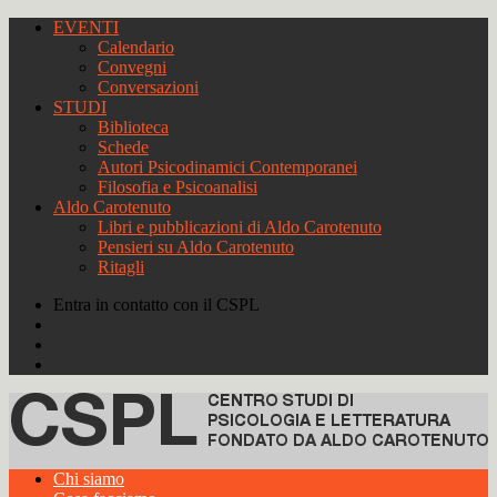
EVENTI
Calendario
Convegni
Conversazioni
STUDI
Biblioteca
Schede
Autori Psicodinamici Contemporanei
Filosofia e Psicoanalisi
Aldo Carotenuto
Libri e pubblicazioni di Aldo Carotenuto
Pensieri su Aldo Carotenuto
Ritagli
Entra in contatto con il CSPL
Chi siamo