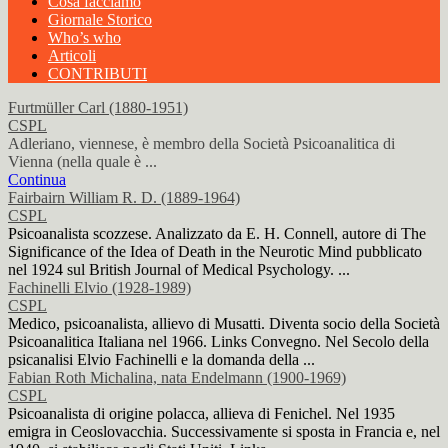
Cosa facciamo
Giornale Storico
Who’s who
Articoli
CONTRIBUTI
Furtmüller Carl (1880-1951)
CSPL
Adleriano, viennese, è membro della Società Psicoanalitica di
Vienna (nella quale è ...
Continua
Fairbairn William R. D. (1889-1964)
CSPL
Psicoanalista scozzese. Analizzato da E. H. Connell, autore di The
Significance of the Idea of Death in the Neurotic Mind pubblicato
nel 1924 sul British Journal of Medical Psychology. ...
Fachinelli Elvio (1928-1989)
CSPL
Medico, psicoanalista, allievo di Musatti. Diventa socio della Società
Psicoanalitica Italiana nel 1966. Links Convegno. Nel Secolo della
psicanalisi Elvio Fachinelli e la domanda della ...
Fabian Roth Michalina, nata Endelmann (1900-1969)
CSPL
Psicoanalista di origine polacca, allieva di Fenichel. Nel 1935
emigra in Ceoslovacchia. Successivamente si sposta in Francia e, nel