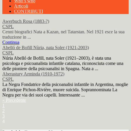
Who’s who
Articoli
CONTRIBUTI
Awerbuch Rosa (1883-?)
CSPL
Cenni biografici Nata a Kazan, nel Tatarstan. Nel 1921 esce la sua
traduzione in ...
Continua
Abelló de Bofill Nùria, nata Soler (1921-2003)
CSPL
Núria Abelló de Bofill, nata Soler (1921–2003), è stata una
psicologa e psicoanalista infantile catalana, riconosciuta come una
delle pioniere della psicoanalisi in Spagna. Nata a ...
Aberastury Arminda (1910-1972)
CSPL
La Negra Fondatrice della psicoanalisi infantile in Argentina, moglie
di Enrique Pichon-Rivière, muore suicida. Soprannominata La
Negra per via dei suoi capelli. Interessante ...
« Precedente
1
2
3
4