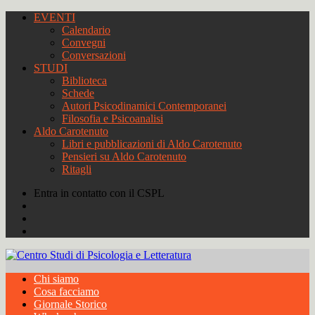
EVENTI
Calendario
Convegni
Conversazioni
STUDI
Biblioteca
Schede
Autori Psicodinamici Contemporanei
Filosofia e Psicoanalisi
Aldo Carotenuto
Libri e pubblicazioni di Aldo Carotenuto
Pensieri su Aldo Carotenuto
Ritagli
Entra in contatto con il CSPL
Chi siamo
Cosa facciamo
Giornale Storico