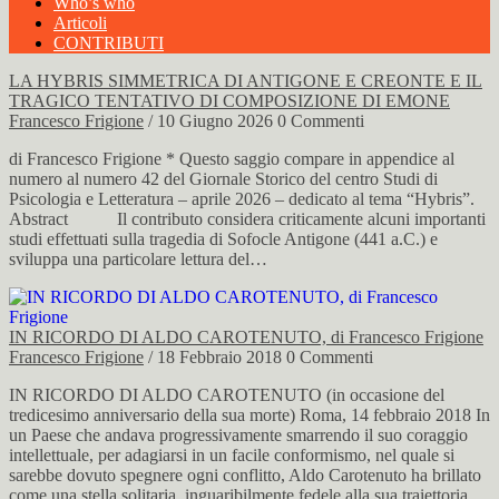
Who’s who
Articoli
CONTRIBUTI
LA HYBRIS SIMMETRICA DI ANTIGONE E CREONTE E IL
TRAGICO TENTATIVO DI COMPOSIZIONE DI EMONE
Francesco Frigione
/ 10 Giugno 2026
0 Commenti
di Francesco Frigione * Questo saggio compare in appendice al
numero al numero 42 del Giornale Storico del centro Studi di
Psicologia e Letteratura – aprile 2026 – dedicato al tema “Hybris”.
Abstract Il contributo considera criticamente alcuni importanti
studi effettuati sulla tragedia di Sofocle Antigone (441 a.C.) e
sviluppa una particolare lettura del…
IN RICORDO DI ALDO CAROTENUTO, di Francesco Frigione
Francesco Frigione
/ 18 Febbraio 2018
0 Commenti
IN RICORDO DI ALDO CAROTENUTO (in occasione del
tredicesimo anniversario della sua morte) Roma, 14 febbraio 2018 In
un Paese che andava progressivamente smarrendo il suo coraggio
intellettuale, per adagiarsi in un facile conformismo, nel quale si
sarebbe dovuto spegnere ogni conflitto, Aldo Carotenuto ha brillato
come una stella solitaria, inguaribilmente fedele alla sua traiettoria…