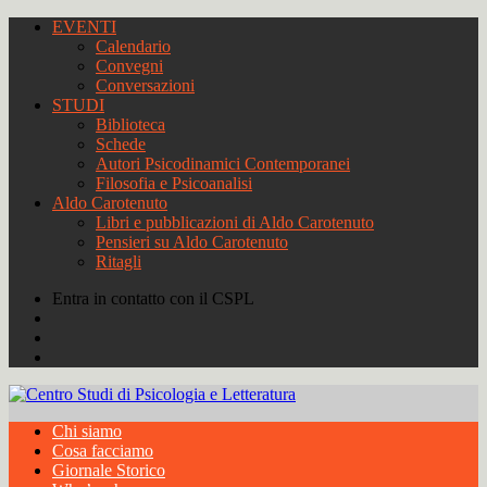
EVENTI
Calendario
Convegni
Conversazioni
STUDI
Biblioteca
Schede
Autori Psicodinamici Contemporanei
Filosofia e Psicoanalisi
Aldo Carotenuto
Libri e pubblicazioni di Aldo Carotenuto
Pensieri su Aldo Carotenuto
Ritagli
Entra in contatto con il CSPL
Chi siamo
Cosa facciamo
Giornale Storico