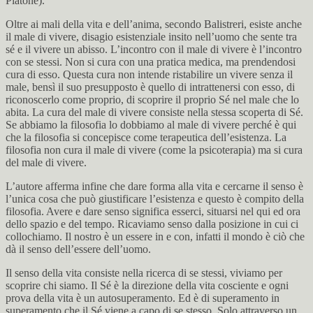
Platone).
Oltre ai mali della vita e dell’anima, secondo Balistreri, esiste anche
il male di vivere, disagio esistenziale insito nell’uomo che sente tra
sé e il vivere un abisso. L’incontro con il male di vivere è l’incontro
con se stessi. Non si cura con una pratica medica, ma prendendosi
cura di esso. Questa cura non intende ristabilire un vivere senza il
male, bensì il suo presupposto è quello di intrattenersi con esso, di
riconoscerlo come proprio, di scoprire il proprio Sé nel male che lo
abita. La cura del male di vivere consiste nella stessa scoperta di Sé.
Se abbiamo la filosofia lo dobbiamo al male di vivere perché è qui
che la filosofia si concepisce come terapeutica dell’esistenza. La
filosofia non cura il male di vivere (come la psicoterapia) ma si cura
del male di vivere.
L’autore afferma infine che dare forma alla vita e cercarne il senso è
l’unica cosa che può giustificare l’esistenza e questo è compito della
filosofia. Avere e dare senso significa esserci, situarsi nel qui ed ora
dello spazio e del tempo. Ricaviamo senso dalla posizione in cui ci
collochiamo. Il nostro è un essere in e con, infatti il mondo è ciò che
dà il senso dell’essere dell’uomo.
Il senso della vita consiste nella ricerca di se stessi, viviamo per
scoprire chi siamo. Il Sé è la direzione della vita cosciente e ogni
prova della vita è un autosuperamento. Ed è di superamento in
superamento che il Sé viene a capo di se stesso. Solo attraverso un