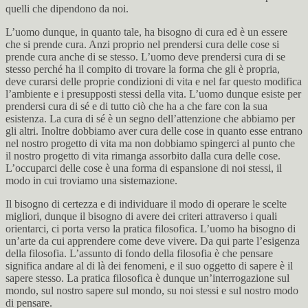
quelli che dipendono da noi.
L’uomo dunque, in quanto tale, ha bisogno di cura ed è un essere
che si prende cura. Anzi proprio nel prendersi cura delle cose si
prende cura anche di se stesso. L’uomo deve prendersi cura di se
stesso perché ha il compito di trovare la forma che gli è propria,
deve curarsi delle proprie condizioni di vita e nel far questo modifica
l’ambiente e i presupposti stessi della vita. L’uomo dunque esiste per
prendersi cura di sé e di tutto ciò che ha a che fare con la sua
esistenza. La cura di sé è un segno dell’attenzione che abbiamo per
gli altri. Inoltre dobbiamo aver cura delle cose in quanto esse entrano
nel nostro progetto di vita ma non dobbiamo spingerci al punto che
il nostro progetto di vita rimanga assorbito dalla cura delle cose.
L’occuparci delle cose è una forma di espansione di noi stessi, il
modo in cui troviamo una sistemazione.
Il bisogno di certezza e di individuare il modo di operare le scelte
migliori, dunque il bisogno di avere dei criteri attraverso i quali
orientarci, ci porta verso la pratica filosofica. L’uomo ha bisogno di
un’arte da cui apprendere come deve vivere. Da qui parte l’esigenza
della filosofia. L’assunto di fondo della filosofia è che pensare
significa andare al di là dei fenomeni, e il suo oggetto di sapere è il
sapere stesso. La pratica filosofica è dunque un’interrogazione sul
mondo, sul nostro sapere sul mondo, su noi stessi e sul nostro modo
di pensare.