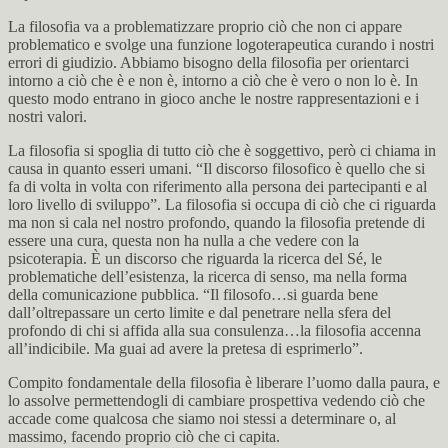
La filosofia va a problematizzare proprio ciò che non ci appare
problematico e svolge una funzione logoterapeutica curando i nostri
errori di giudizio. Abbiamo bisogno della filosofia per orientarci
intorno a ciò che è e non è, intorno a ciò che è vero o non lo è. In
questo modo entrano in gioco anche le nostre rappresentazioni e i
nostri valori.
La filosofia si spoglia di tutto ciò che è soggettivo, però ci chiama in
causa in quanto esseri umani. “Il discorso filosofico è quello che si
fa di volta in volta con riferimento alla persona dei partecipanti e al
loro livello di sviluppo”. La filosofia si occupa di ciò che ci riguarda
ma non si cala nel nostro profondo, quando la filosofia pretende di
essere una cura, questa non ha nulla a che vedere con la
psicoterapia. È un discorso che riguarda la ricerca del Sé, le
problematiche dell’esistenza, la ricerca di senso, ma nella forma
della comunicazione pubblica. “Il filosofo…si guarda bene
dall’oltrepassare un certo limite e dal penetrare nella sfera del
profondo di chi si affida alla sua consulenza…la filosofia accenna
all’indicibile. Ma guai ad avere la pretesa di esprimerlo”.
Compito fondamentale della filosofia è liberare l’uomo dalla paura, e
lo assolve permettendogli di cambiare prospettiva vedendo ciò che
accade come qualcosa che siamo noi stessi a determinare o, al
massimo, facendo proprio ciò che ci capita.