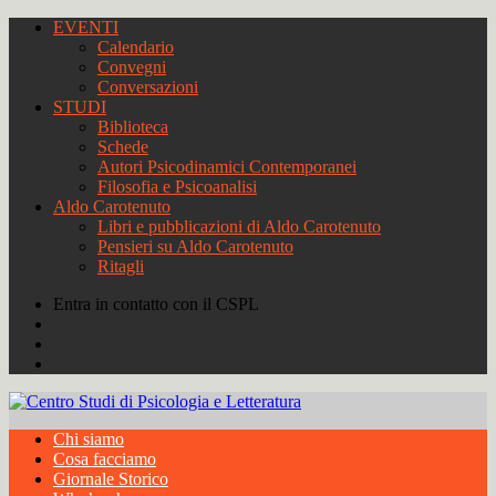
EVENTI
Calendario
Convegni
Conversazioni
STUDI
Biblioteca
Schede
Autori Psicodinamici Contemporanei
Filosofia e Psicoanalisi
Aldo Carotenuto
Libri e pubblicazioni di Aldo Carotenuto
Pensieri su Aldo Carotenuto
Ritagli
Entra in contatto con il CSPL
Chi siamo
Cosa facciamo
Giornale Storico