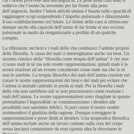
cui l’uomo provvede alla sua angoscia. Le pene della cura sono il
sollievo che l’uomo ha inventato per far fronte alla pena
dell’angoscia. Inoltre l’intera attività umana è basata sulla capacità di
raggiungere scopi sospendendo l’impulso pulsionale e dilazionando
il suo soddisfacimento nel futuro. Le forme della cura si riferiscono
dunque anche alla capacità dell’uomo di far fronte al suo eccesso
pulsionale in modo da riorganizzarlo a profitto di un qualche
compito.
La riflessione sui beni e i mali della vita costituisce l’ambito proprio
della filosofia. A causa dei mali ci interroghiamo anche sui beni. Un
assunto classico della “filosofia come terapia dell’anima” è che non
ci sono mali in sé ma solo nostre rappresentazioni, quindi male è la
nostra reazione ad un evento considerato come male ma che in sé
non lo sarebbe. La terapia filosofica dei mali dell’anima consiste nel
curare le nostre rappresentazioni dei beni e dei mali per evitare che
l’anima si ammali cadendo in preda ai mali. Per la filosofia i mali
della vita non sarebbero tali se non procurassero come reazione i
mali dell’anima. Le nostre rappresentazioni sono sbagliate in quanto
pretendiamo l’impossibile: se commisurassimo i desideri alle
possibilità non saremmo infelici. Si può curare il nostro sentire
sostituendovi il giudizio della ragione. Dunque correggere le
rappresentazioni e porre limiti ai desideri. Una terapeutica filosofica
dell’anima include anche un lavoro centrato sulla cura del corpo
senza lasciarsi contaminare da esso (questa idea la ritroviamo in