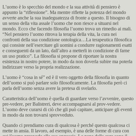
L’uomo è lo specchio del mondo e la sua attività di pensiero è
appunto la “riflessione”. Ma mentre riflette la potenza del mondo
avverte anche la sua inadeguatezza di fronte a questo. Il bisogno di
un senso della vita assale l’uomo che non riesce a situarsi nel
mondo. Ecco che facendo filosofia l’uomo trova un rimedio ai mali.
“Nel pensiero l’uomo ritrova la terapia della vita, la cura nei
confronti della sua condizione ontologica…La terapeutica filosofica
qui consiste nell’esercitare gli uomini a condurre ragionamenti esatti
e conseguenti da un lato, dall’altro a metterli in condizione di farne
un uso pratico”. La filosofia si propone di riportare la nostra
esistenza in nostro potere, in modo da non doverla subire ma poterla
indirizzare verso la propria realizzazione.
L’uomo è “cosa in sé” ed è il vero oggetto della filosofia in quanto
dell’uomo si può parlare solo filosoficamente. La filosofia però ci
parla dell’uomo senza avere la pretesa di svelarlo.
Caratteristica dell’uomo è quella di guardare verso l’avvenire, questo
pre-vedere, per Balistreri, deve accompagnarsi al prov-vedere.
L’uomo deve curarsi di ciò che gli può capitare, anticipare gli eventi
in modo da non trovarsi sprovveduto.
Quando ci prendiamo cura di qualcosa è perché questo qualcosa ci
mette in ansia. Il lavoro, ad esempio, è una delle forme di cura con