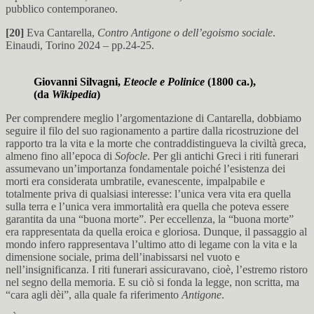
pubblico contemporaneo.
[20]
Eva Cantarella,
Contro Antigone o dell’egoismo sociale
.
Einaudi, Torino 2024 – pp.24-25.
Giovanni Silvagni,
Eteocle e Polinice
(1800 ca.),
(da
Wikipedia
)
Per comprendere meglio l’argomentazione di Cantarella, dobbiamo
seguire il filo del suo ragionamento a partire dalla ricostruzione del
rapporto tra la vita e la morte che contraddistingueva la civiltà greca,
almeno fino all’epoca di
Sofocle
. Per gli antichi Greci i riti funerari
assumevano un’importanza fondamentale poiché l’esistenza dei
morti era considerata umbratile, evanescente, impalpabile e
totalmente priva di qualsiasi interesse: l’unica vera vita era quella
sulla terra e l’unica vera immortalità era quella che poteva essere
garantita da una “buona morte”. Per eccellenza, la “buona morte”
era rappresentata da quella eroica e gloriosa. Dunque, il passaggio al
mondo infero rappresentava l’ultimo atto di legame con la vita e la
dimensione sociale, prima dell’inabissarsi nel vuoto e
nell’insignificanza. I riti funerari assicuravano, cioè, l’estremo ristoro
nel segno della memoria. E su ciò si fonda la legge, non scritta, ma
“cara agli dèi”, alla quale fa riferimento
Antigone
.