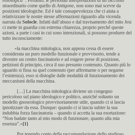
mitologica”.
Pertanto, le personali interpretazioni di un racconto
straordinario come quello di
Antigone
, non sono mai scevre da
posizioni ideologiche. Ed è tale consapevolezza che ci aiuta a
relativizzare le nostre stesse affermazioni riguardo alla vicenda
narrata da
Sofocle
. Infatti dall’abuso e dal travisamento del mito Jesi
ci mette in guardia con estrema chiarezza, proprio perché queste
azioni, a parte i casi in cui sono intenzionali, si possono produrre del
tutto inconsciamente:
«la macchina mitologica, non appena cessa di essere
considerata un puro modello funzionale e provvisorio, tende a
divenire un centro fascinatorio e ad esigere prese di posizione,
petizioni di principio, circa il suo presunto contenuto. Quanto più lo
sguardo si fissa su quel contenuto (per affermarne o per negarne
l’esistenza), esso si distoglie dalle modalità di funzionamento dei
meccanismi della macchina.
[…] La macchina mitologica diviene un congegno
pericoloso sul piano ideologico e politico, anziché soltanto un
modello gnoseologico provvisoriamente utile, quando ci si lascia
ipnotizzare da essa. Dunque: quando ci si lascia subire la sua
indubbia forza fascinatoria – quando si accetta la sua esortazione:
“Non badate tanto al mio modo di funzionare, quanto alla mia
essenza”.»
[1]
Pur tenendo conto della raccomandazione dello studioso