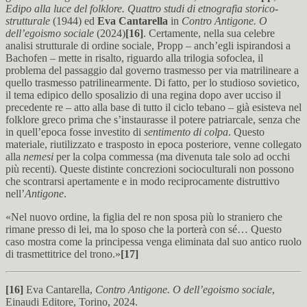
Edipo alla luce del folklore. Quattro studi di etnografia storico-
strutturale
(1944) ed
Eva Cantarella
in
Contro Antigone. O
dell’egoismo sociale
(2024)
[16]
. Certamente, nella sua celebre
analisi strutturale di ordine sociale, Propp – anch’egli ispirandosi a
Bachofen – mette in risalto, riguardo alla trilogia sofoclea, il
problema del passaggio dal governo trasmesso per via matrilineare a
quello trasmesso patrilinearmente. Di fatto, per lo studioso sovietico,
il tema edipico dello sposalizio di una regina dopo aver ucciso il
precedente re – atto alla base di tutto il ciclo tebano – già esisteva nel
folklore greco prima che s’instaurasse il potere patriarcale, senza che
in quell’epoca fosse investito di
sentimento di colpa
. Questo
materiale, riutilizzato e trasposto in epoca posteriore, venne collegato
alla
nemesi
per la colpa commessa (ma divenuta tale solo ad occhi
più recenti). Queste distinte concrezioni socioculturali non possono
che scontrarsi apertamente e in modo reciprocamente distruttivo
nell’
Antigone
.
«Nel nuovo ordine, la figlia del re non sposa più lo straniero che
rimane presso di lei, ma lo sposo che la porterà con sé… Questo
caso mostra come la principessa venga eliminata dal suo antico ruolo
di trasmettitrice del trono.»
[17]
[16]
Eva Cantarella,
Contro Antigone. O dell’egoismo sociale
,
Einaudi Editore, Torino, 2024.