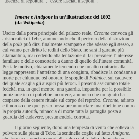
“assenza di sepoltura”, “essere lasciati insepolti”.
Ismene
e
Antigone
in un’illustrazione del 1892
(da
Wikipedia
)
Uscito dalla porta principale del palazzo reale,
Creonte
convoca gli
aristocratici di Tebe, annunciando che il pericolo della distruzione
della
polis
può dirsi finalmente scampato e che adesso egli stesso, a
cui vanno per diritto le redini dello Stato, ne sarà il garante più
adamantino, mai cedendo alla tentazione di far prevalere l’interesse
familiare o delle consorterie a danno di quello dell’intera comunità.
Per tale motivo, chiaramente temendo che un atto contrario alla
legge rappresenti l’antefatto di una congiura, ribadisce la condanna a
morte per chiunque osi onorare le spoglie di
Polinice
, sul cadavere
del quale scaglia gli auspici più feroci. I presenti assicurano totale
fedeltà, ma, in quel mentre, una guardia, impaurita per la possibile
punizione in cui potrebbe incorrere, annuncia che un ignoto ha
cosparso della cenere rituale sul corpo del reprobo.
Creonte
, adirato
e timoroso che quel gesto possa preannunciare una ribellione contro
la propria autorità, minaccia di morte tutta la pattuglia posta a
guardia del cadavere, presumendola corrotta.
Il giorno seguente, dopo una tempesta di vento che solleva la
polvere sulla piana di Tebe, la sentinella coglie sul fatto
Antigone
,
che tornava a prestare onori alla salma del fratello, dopo che per