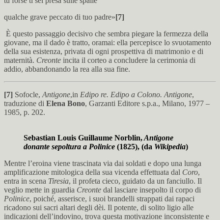
tu forse ti sei presa sulle spalle
qualche grave peccato di tuo padre»
[7]
È questo passaggio decisivo che sembra piegare la fermezza della
giovane, ma il dado è tratto, oramai: ella percepisce lo svuotamento
della sua esistenza, privata di ogni prospettiva di matrimonio e di
maternità.
Creonte
incita il corteo a concludere la cerimonia di
addio, abbandonando la rea alla sua fine.
[7]
Sofocle,
Antigone
,in
Edipo re. Edipo a Colono. Antigone
,
traduzione di
Elena
Bono
, Garzanti Editore s.p.a., Milano, 1977 –
1985, p. 202.
Sebastian Louis Guillaume Norblin,
Antigone
donante sepoltura a Polinice
(1825), (da
Wikipedia
)
Mentre l’eroina viene trascinata via dai soldati e dopo una lunga
amplificazione mitologica della sua vicenda effettuata dal
Coro
,
entra in scena
Tiresia
, il profeta cieco, guidato da un fanciullo. Il
veglio mette in guardia
Creonte
dal lasciare insepolto il corpo di
Polinice
, poiché, asserisce, i suoi brandelli strappati dai rapaci
ricadono sui sacri altari degli dèi. Il potente, di solito ligio alle
indicazioni dell’indovino, trova questa motivazione inconsistente e