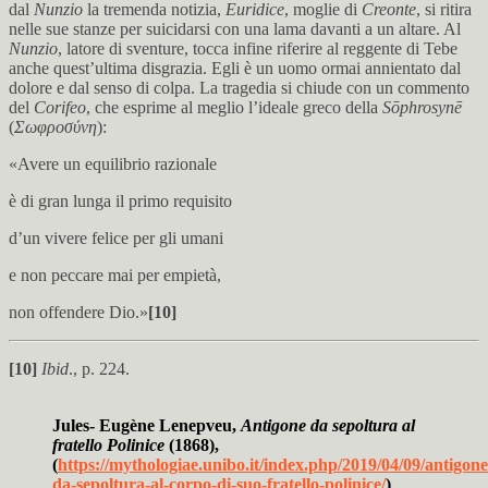
dal
Nunzio
la tremenda notizia,
Euridice
, moglie di
Creonte
, si ritira
nelle sue stanze per suicidarsi con una lama davanti a un altare. Al
Nunzio
, latore di sventure, tocca infine riferire al reggente di Tebe
anche quest’ultima disgrazia. Egli è un uomo ormai annientato dal
dolore e dal senso di colpa. La tragedia si chiude con un commento
del
Corifeo
, che esprime al meglio l’ideale greco della
Sōphrosynē
(
Σωφροσύνη
):
«Avere un equilibrio razionale
è di gran lunga il primo requisito
d’un vivere felice per gli umani
e non peccare mai per empietà,
non offendere Dio.»
[10]
[10]
Ibid
., p. 224.
Jules- Eugène Lenepveu,
Antigone da sepoltura al
fratello Polinice
(1868),
(
https://mythologiae.unibo.it/index.php/2019/04/09/antigone
da-sepoltura-al-corpo-di-suo-fratello-polinice/
)