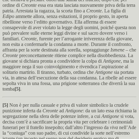
ordine di
Creonte
essa era stata lasciata nuovamente priva della terra
patria. Arrestata la ragazza, la scorta fino a
Creonte
. La figlia di
Edipo
ammette allora, senza esitazioni, il proprio gesto, in aperta
ribellione verso l’editto governativo. Ella afferma di essere
consapevole di aver violato la legge degli uomini, poiché questa non
può prevalere sulle eterne leggi divine e sul sacro dovere verso i
familiari.
Creonte
, furente per l’arrogante irriverenza della giovane,
non esita a confermarle la condanna a morte. Durante il confronto,
affranta per la sorte destinata alla sorella, sopraggiunge
Ismene
– che
Creonte
preconcettamente ritiene complice nella disobbedienza. La
giovane si dichiara pronta a condividere la colpa di
Antigone
, ma la
maggiore nega il suo coinvolgimento e rivendica l’aspirazione al
solitario martirio. Il tiranno, turbato, ordina che
Antigone
sia portata
via, in attesa dell’esecuzione della sua condanna. La ribelle ad essere
sepolta viva in una fossa, una prigione sotterranea che diverrà la sua
tomba
[5]
.
[5]
Non è per nulla casuale e priva di valore simbolico la crudele
punizione inferta da
Creonte
ad
Antigone
: da un lato essa richiama la
segregazione nella sfera delle potenze infere, a cui
Antigone
si vota,
decisa com’è a sacrificare la propria vita per celebrare i cerimoniali
funerari per il fratello insepolto; dall’altro l’ingresso da
viva
nell’Ade
la “coniuga” con suo padre, di cui condivide la sorte nell’estremo
istante (un
incesto
nel segno non del desiderio erotico ma di