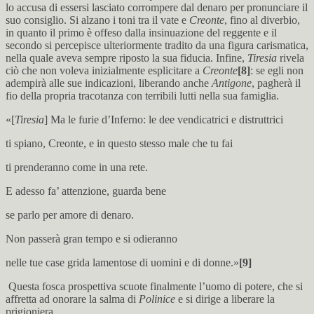
lo accusa di essersi lasciato corrompere dal denaro per pronunciare il
suo consiglio. Si alzano i toni tra il vate e
Creonte
, fino al diverbio,
in quanto il primo è offeso dalla insinuazione del reggente e il
secondo si percepisce ulteriormente tradito da una figura carismatica,
nella quale aveva sempre riposto la sua fiducia. Infine,
Tiresia
rivela
ciò che non voleva inizialmente esplicitare a
Creonte
[8]
: se egli non
adempirà alle sue indicazioni, liberando anche
Antigone
, pagherà il
fio della propria tracotanza con terribili lutti nella sua famiglia.
«[
Tiresia
] Ma le furie d’Inferno: le dee vendicatrici e distruttrici
ti spiano, Creonte, e in questo stesso male che tu fai
ti prenderanno come in una rete.
E adesso fa’ attenzione, guarda bene
se parlo per amore di denaro.
Non passerà gran tempo e si odieranno
nelle tue case grida lamentose di uomini e di donne.»
[9]
Questa fosca prospettiva scuote finalmente l’uomo di potere, che si
affretta ad onorare la salma di
Polinice
e si dirige a liberare la
prigioniera.