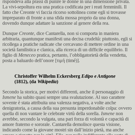
rispondeva alla prassi di punire le donne in una dimensione privata.
La vivi-sepoltura era una pratica codificata per i reati femminili. Il
fatto che Creonte vi faccia ricorso sottolinea come egli si trovasse
impreparato di fronte a una sfida mossa proprio da una donna,
dovendo dunque adattare la sanzione al genere della rea.
Dunque
Creonte
, dice Cantarella, non si comporta in maniera
arbitraria, quantunque manifesti una decisa crudeltà: piuttosto, egli si
ricollega a pratiche radicate che cercavano di mettere ordine in una
società familistica e clanica, alla ricerca di un difficile equilibrio. Il
figlio di
Meneceo
pratica, pertanto, l’obbligatorietà della vendetta,
posta a baluardo dell’onore [τιμή (timé)].
Christoffer Wilhelm Eckersberg
Edipo e Antigone
(1812), (da
Wikipedia
)
Secondo la storica, per motivi differenti, anche il personaggio di
Ismene
ha subito quasi sempre una svalutazione. Al suo carattere
sovente è stata attribuita una valenza negativa, a volte anche
denigratoria, a causa della sua presunta imperdonabile colpa: ovvero
quella di non vantare le celebrate virtù della sorella.
Ismene
non
avrebbe, secondo la vulgata, una pari forza di volontà e capacità di
amore fraterno e sororale. Cantarella demolisce questa visione,
indicando come la giovane mostri sin dall’inizio pietà, ma anche