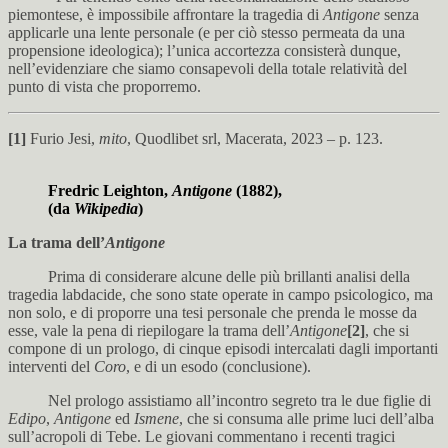
piemontese, è impossibile affrontare la tragedia di
Antigone
senza
applicarle una lente personale (e per ciò stesso permeata da una
propensione ideologica); l’unica accortezza consisterà dunque,
nell’evidenziare che siamo consapevoli della totale relatività del
punto di vista che proporremo.
[1]
Furio Jesi,
mito
, Quodlibet srl, Macerata, 2023 – p. 123.
Fredric Leighton,
Antigone
(1882),
(da
Wikipedia
)
La trama dell’
Antigone
Prima di considerare alcune delle più brillanti analisi della
tragedia labdacide, che sono state operate in campo psicologico, ma
non solo, e di proporre una tesi personale che prenda le mosse da
esse, vale la pena di riepilogare la trama dell’
Antigone
[2]
, che si
compone di un prologo, di cinque episodi intercalati dagli importanti
interventi del
Coro
, e di un esodo (conclusione).
Nel prologo assistiamo all’incontro segreto tra le due figlie di
Edipo
,
Antigone
ed
Ismene
, che si consuma alle prime luci dell’alba
sull’acropoli di Tebe. Le giovani commentano i recenti tragici