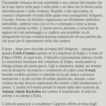
l’insanabile distanza tra una sensibilità e una visione del mondo che
ha il suo fulcro nella pace e nella pietà e un’altra che la ritrova nella
subordinazione e nella violenza. Rispetto a tale spaccatura, la
cruenta e disperante vicenda della quale sono protagonisti
Antigone
,
Creonte
,
Emone
ed
Euridice
rappresenta un riferimento simbolico
ineludibile, sebbene non così ovvio e schematico come si possa
credere di primo acchito. L’autore prova, pertanto, a sviscerare le
ragioni dei vari personaggi e a cogliere una possibile via di
integrazione tra una
weltunschauung
matriarcale ed una patriarcale,
che passi per il superamento della loro antitesi.
Il testo – dopo aver descritto la trama dell’
Antigone
– ripropone
quanto
Erich Fromm
esprime ne
Il complesso di Edipo e il mito di
Edipo
(1949). In quel testo, il filosofo e psicoanalista tedesco rivede
la concezione freudiana del
complesso di Edipo
, analizzando la
trilogia tebana del poeta greco
.
Egli la interpreta, infatti, nei termini
non di
desiderio incestuoso
e
sentimento di colpa
come
Freud
,
bensìdi conflitto psichico e valoriale tra la più antica coscienza
matriarcale e la più recente di ordine patriarcale, dunque, come
contesa tra due diverse espressioni del sentire e dell’amministrare il
potere. L’analisi di Fromm prende le mosse dalle idee espresse da
Johann Jakob Bachofen
nel celebre
Il matriarcato. Il mito tra
oriente e occidente
(1926).
L’articolo passa poi a considerare l’apporto offerto al tema dagli