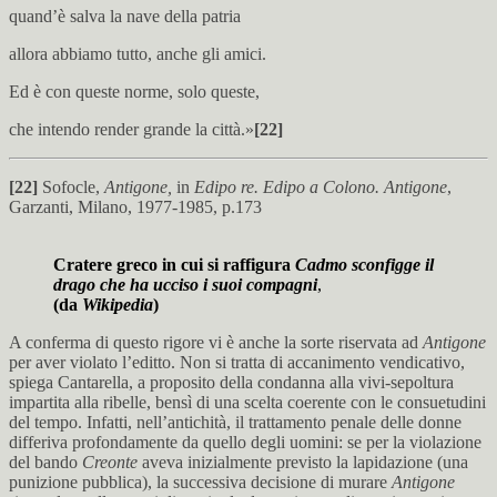
quand’è salva la nave della patria
allora abbiamo tutto, anche gli amici.
Ed è con queste norme, solo queste,
che intendo render grande la città.»
[22]
[22]
Sofocle,
Antigone,
in
Edipo re. Edipo a Colono. Antigone
,
Garzanti, Milano, 1977-1985, p.173
Cratere greco in cui si raffigura
Cadmo sconfigge il
drago che ha ucciso i suoi compagni
,
(da
Wikipedia
)
A conferma di questo rigore vi è anche la sorte riservata ad
Antigone
per aver violato l’editto. Non si tratta di accanimento vendicativo,
spiega Cantarella, a proposito della condanna alla vivi-sepoltura
impartita alla ribelle, bensì di una scelta coerente con le consuetudini
del tempo. Infatti, nell’antichità, il trattamento penale delle donne
differiva profondamente da quello degli uomini: se per la violazione
del bando
Creonte
aveva inizialmente previsto la lapidazione (una
punizione pubblica), la successiva decisione di murare
Antigone