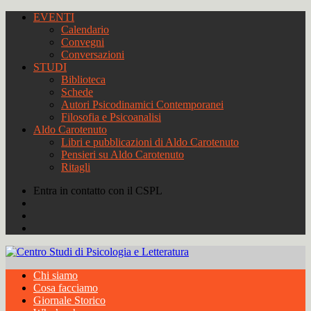
EVENTI
Calendario
Convegni
Conversazioni
STUDI
Biblioteca
Schede
Autori Psicodinamici Contemporanei
Filosofia e Psicoanalisi
Aldo Carotenuto
Libri e pubblicazioni di Aldo Carotenuto
Pensieri su Aldo Carotenuto
Ritagli
Entra in contatto con il CSPL
Chi siamo
Cosa facciamo
Giornale Storico