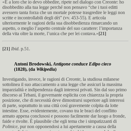
«È a loro che io devo obbedire, ripete nel dialogo con Creonte: ho
disobbedito alla tua legge perché non pensavo “che i tuoi editti
avessero tanta forza che un mortale potesse trasgredire le leggi non
scritte e incontrollabili degli dèi” (vv. 453-55). E articola
ulteriormente le ragioni della sua disobbedienza rimarcando un
aspetto, o meglio l’aspetto centrale del suo carattere: l’importanza
della vita oltre la morte, l’unica che per lei contava.»
[21]
[21]
Ibid
. p.51.
Antoni Brodowski,
Antigone conduce Edipo cieco
(1828), (da
Wikipedi
a)
Investigando, invece, le ragioni di
Creonte
, la studiosa milanese
sottolinea il suo attaccamento a una legge che assicuri la massima
imparzialità e indipendenza dagli interessi privati. Sin dal suo primo
discorso ai Tebani, il governante esplicita con chiarezza la propria
posizione, che di necessità deve dimostrarsi superiore agli interessi
di parte, soprattutto in una città così gravemente colpita da lotte
intestine. Esse, evidentemente, covano tra le braci del conflitto
armato appena conclusosi e possono facilmente dar luogo a fronde,
faide e rivolte. È plausibile che egli tema che i simpatizzanti di
Polinice
, pur non opponendosi a lui apertamente a causa della