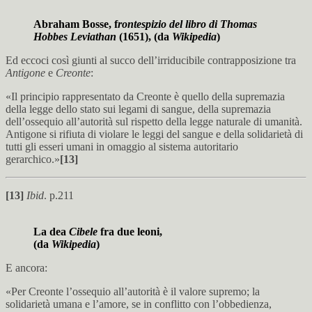
Abraham Bosse, f
rontespizio del libro di Thomas
Hobbes
Leviathan
(1651), (da
Wikipedia
)
Ed eccoci così giunti al succo dell’irriducibile contrapposizione tra
Antigone
e
Creonte
:
«Il principio rappresentato da Creonte è quello della supremazia
della legge dello stato sui legami di sangue, della supremazia
dell’ossequio all’autorità sul rispetto della legge naturale di umanità.
Antigone si rifiuta di violare le leggi del sangue e della solidarietà di
tutti gli esseri umani in omaggio al sistema autoritario
gerarchico.»
[13]
[13]
Ibid
. p.211
La dea
Cibele
fra due leoni,
(da
Wikipedia
)
E ancora:
«Per Creonte l’ossequio all’autorità è il valore supremo; la
solidarietà umana e l’amore, se in conflitto con l’obbedienza,