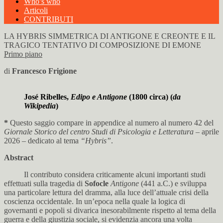
Who’s who
Articoli
CONTRIBUTI
LA HYBRIS SIMMETRICA DI ANTIGONE E CREONTE E IL
TRAGICO TENTATIVO DI COMPOSIZIONE DI EMONE
Primo piano
di
Francesco Frigione
José Ribelles,
Edipo e Antigone
(1800 circa) (
da
Wikipedia
)
*
Questo saggio compare in appendice al numero al numero 42 del
Giornale Storico del centro Studi di Psicologia e Letteratura
– aprile
2026 – dedicato al tema
“Hybris”
.
Abstract
Il contributo considera criticamente alcuni importanti studi
effettuati sulla tragedia di
Sofocle
Antigone
(441 a.C.) e sviluppa
una particolare lettura del dramma, alla luce dell’attuale crisi della
coscienza occidentale. In un’epoca nella quale la logica di
governanti e popoli si divarica inesorabilmente rispetto al tema della
guerra e della giustizia sociale, si evidenzia ancora una volta