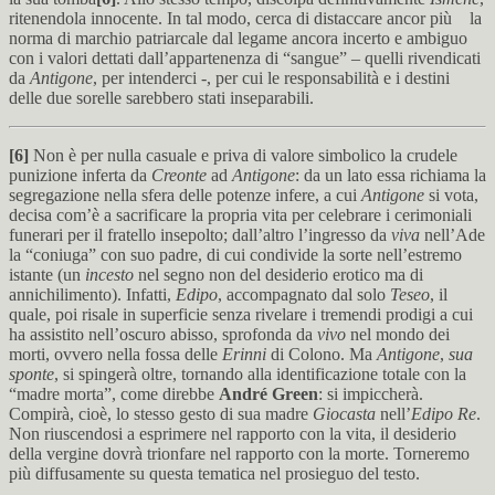
ritenendola innocente. In tal modo, cerca di distaccare ancor più la
norma di marchio patriarcale dal legame ancora incerto e ambiguo
con i valori dettati dall’appartenenza di “sangue” – quelli rivendicati
da
Antigone
, per intenderci -, per cui le responsabilità e i destini
delle due sorelle sarebbero stati inseparabili.
[6]
Non è per nulla casuale e priva di valore simbolico la crudele
punizione inferta da
Creonte
ad
Antigone
: da un lato essa richiama la
segregazione nella sfera delle potenze infere, a cui
Antigone
si vota,
decisa com’è a sacrificare la propria vita per celebrare i cerimoniali
funerari per il fratello insepolto; dall’altro l’ingresso da
viva
nell’Ade
la “coniuga” con suo padre, di cui condivide la sorte nell’estremo
istante (un
incesto
nel segno non del desiderio erotico ma di
annichilimento). Infatti,
Edipo
, accompagnato dal solo
Teseo
, il
quale, poi risale in superficie senza rivelare i tremendi prodigi a cui
ha assistito nell’oscuro abisso, sprofonda da
vivo
nel mondo dei
morti, ovvero nella fossa delle
Erinni
di Colono. Ma
Antigone
,
sua
sponte
, si spingerà oltre, tornando alla identificazione totale con la
“madre morta”, come direbbe
André Green
: si impiccherà.
Compirà, cioè, lo stesso gesto di sua madre
Giocasta
nell’
Edipo Re
.
Non riuscendosi a esprimere nel rapporto con la vita, il desiderio
della vergine dovrà trionfare nel rapporto con la morte. Torneremo
più diffusamente su questa tematica nel prosieguo del testo.