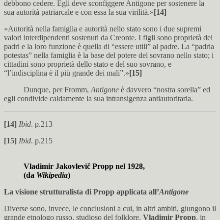
debbono cedere. Egli deve sconfiggere Antigone per sostenere la
sua autorità patriarcale e con essa la sua virilità.»
[14]
«Autorità nella famiglia e autorità nello stato sono i due supremi
valori interdipendenti sostenuti da Creonte. I figli sono proprietà dei
padri e la loro funzione è quella di “essere utili” al padre. La “padria
potestas” nella famiglia è la base del potere del sovrano nello stato; i
cittadini sono proprietà dello stato e del suo sovrano, e
“l’indisciplina è il più grande dei mali”.»
[15]
Dunque, per Fromm,
Antigone
è davvero “nostra sorella” ed
egli condivide caldamente la sua intransigenza antiautoritaria.
[14]
Ibid
. p.213
[15]
Ibid
. p.215
Vladimir Jakovlevič Propp nel 1928,
(da
Wikipedia
)
La visione strutturalista di Propp applicata all’
Antigone
Diverse sono, invece, le conclusioni a cui, in altri ambiti, giungono il
grande etnologo russo, studioso del folklore,
Vladimir Propp
, in