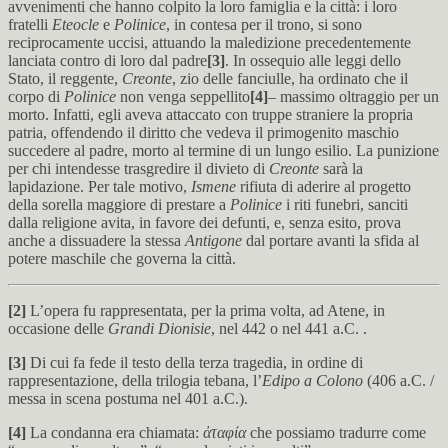
avvenimenti che hanno colpito la loro famiglia e la città: i loro
fratelli
Eteocle
e
Polinice
, in contesa per il trono, si sono
reciprocamente uccisi, attuando la maledizione precedentemente
lanciata contro di loro dal padre
[3]
. In ossequio alle leggi dello
Stato, il reggente,
Creonte
, zio delle fanciulle, ha ordinato che il
corpo di
Polinice
non venga seppellito
[4]
– massimo oltraggio per un
morto. Infatti, egli aveva attaccato con truppe straniere la propria
patria, offendendo il diritto che vedeva il primogenito maschio
succedere al padre, morto al termine di un lungo esilio. La punizione
per chi intendesse trasgredire il divieto di
Creonte
sarà la
lapidazione. Per tale motivo,
Ismene
rifiuta di aderire al progetto
della sorella maggiore di prestare a
Polinice
i riti funebri, sanciti
dalla religione avita, in favore dei defunti, e, senza esito, prova
anche a dissuadere la stessa
Antigone
dal portare avanti la sfida al
potere maschile che governa la città.
[2]
L’opera fu rappresentata, per la prima volta, ad Atene, in
occasione delle
Grandi
Dionisie
, nel 442 o nel 441 a.C. .
[3]
Di cui fa fede il testo della terza tragedia, in ordine di
rappresentazione, della trilogia tebana, l’
Edipo a Colono
(406 a.C. /
messa in scena postuma nel 401 a.C.).
[4]
La condanna era chiamata:
ἀταφία
che possiamo tradurre come