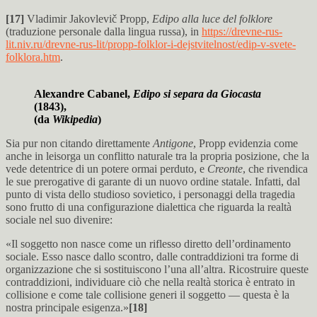
[17]
Vladimir Jakovlevič Propp,
Edipo alla luce del folklore
(traduzione personale dalla lingua russa), in
https://drevne-rus-
lit.niv.ru/drevne-rus-lit/propp-folklor-i-dejstvitelnost/edip-v-svete-
folklora.htm
.
Alexandre Cabanel,
Edipo si separa da Giocasta
(1843),
(da
Wikipedia
)
Sia pur non citando direttamente
Antigone
, Propp evidenzia come
anche in leisorga un conflitto naturale tra la propria posizione, che la
vede detentrice di un potere ormai perduto, e
Creonte
, che rivendica
le sue prerogative di garante di un nuovo ordine statale. Infatti, dal
punto di vista dello studioso sovietico, i personaggi della tragedia
sono frutto di una configurazione dialettica che riguarda la realtà
sociale nel suo divenire:
«Il soggetto non nasce come un riflesso diretto dell’ordinamento
sociale. Esso nasce dallo scontro, dalle contraddizioni tra forme di
organizzazione che si sostituiscono l’una all’altra. Ricostruire queste
contraddizioni, individuare ciò che nella realtà storica è entrato in
collisione e come tale collisione generi il soggetto — questa è la
nostra principale esigenza.»
[18]