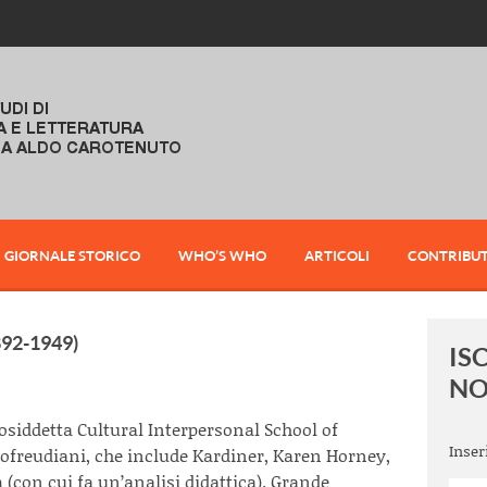
GIORNALE STORICO
WHO’S WHO
ARTICOLI
CONTRIBUT
92-1949)
IS
NO
osiddetta Cultural Interpersonal School of
Inser
eofreudiani, che include Kardiner, Karen Horney,
on cui fa un’analisi didattica). Grande