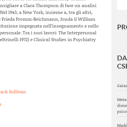
consigliare a Clara Thompson di fare un analisi
el 1943, a New York, insieme a, tra gli altri,
 Frieda Fromm-Reichmann, fonda il William
tituzione impegnata nell’insegnamento e nello
PR
personale. Tra i suoi lavori: The Interpersonal
Feltrinelli 1972) e Clinical Studies in Psychiatry
DA
CS
Gaiar
tack Sullivan
Metaf
s
dimen
psico
Madd