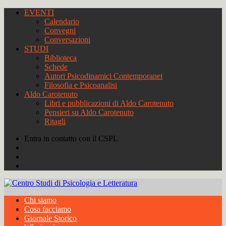
EVENTI
Calendario
Convegni
Conversazioni
STUDI
Biblioteca
Schede
Autori Psicodinamici Contemporanei
Filosofia e Psicoanalisi
Aldo Carotenuto
Libri e pubblicazioni di Aldo Carotenuto
Pensieri su Aldo Carotenuto
Ritagli
Entra in contatto con il CSPL
Chi siamo
Cosa facciamo
Giornale Storico