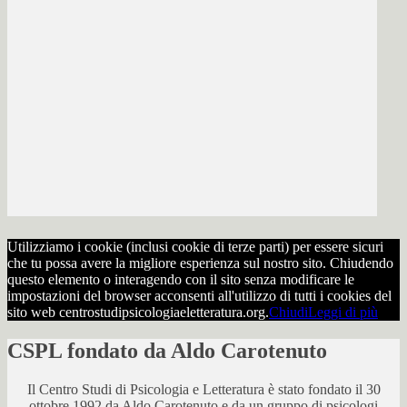
Utilizziamo i cookie (inclusi cookie di terze parti) per essere sicuri
che tu possa avere la migliore esperienza sul nostro sito. Chiudendo
questo elemento o interagendo con il sito senza modificare le
impostazioni del browser acconsenti all'utilizzo di tutti i cookies del
sito web centrostudipsicologiaeletteratura.org.
Chiudi
Leggi di più
CSPL fondato da Aldo Carotenuto
Il Centro Studi di Psicologia e Letteratura è stato fondato il 30
ottobre 1992 da Aldo Carotenuto e da un gruppo di psicologi