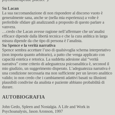
Su Lacan
La sua raccomandazione di non rispondere al discorso vuoto è
generalmente sana, anche se (nella mia esperienza) a volte è
preferibile sfidare gli analizzandi a proposito di questo parlare a
vanvera.
…credo che Lacan avesse ragione nell’affermare che un’analisi
efficace dipende dalla libertà tecnica e che la cura anlitica in larga
misura dipende da che tipo di persona è l’analista.
Su Spence e la verità narrativa
Spence sembra accettare l’uso di qualsivoglia schema interpretativo
(non importa quanto arbitrario), a patto che venga applicato con
capacità estetica e retorica. La suddetta adesione alal “verità
narrativa” come criterio di adeguatezza psicoanalitica è, seconod il
mio giudizio, un suggerimento disperato. L’adeguatezza narrativa è
una condizione necessaria ma non sufficiente per un lavoro analitico
valido; io non credo che i cambiamenti adattivi basati su illusioni
plausibili condivise da analista e paziente abbiano probabilità di
durare.
AUTOBIOGRAFIA
John Gedo, Spleen and Nostalgia. A Life and Work in
Psychoanalysis, Jason Aronson, 1997