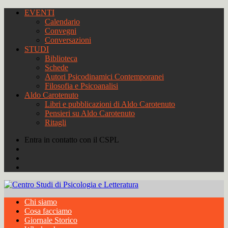
EVENTI
Calendario
Convegni
Conversazioni
STUDI
Biblioteca
Schede
Autori Psicodinamici Contemporanei
Filosofia e Psicoanalisi
Aldo Carotenuto
Libri e pubblicazioni di Aldo Carotenuto
Pensieri su Aldo Carotenuto
Ritagli
Entra in contatto con il CSPL
Chi siamo
Cosa facciamo
Giornale Storico