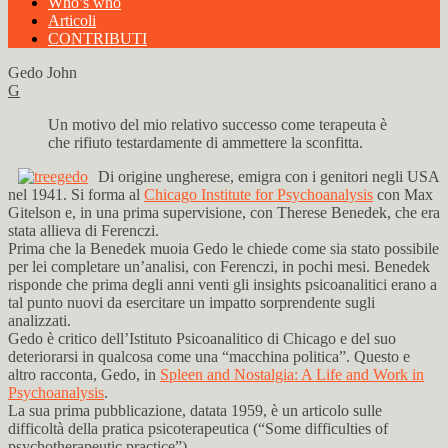
Who’s who
Articoli
CONTRIBUTI
Gedo John
G
Un motivo del mio relativo successo come terapeuta è
che rifiuto testardamente di ammettere la sconfitta.
Di origine ungherese, emigra con i genitori negli USA
nel 1941. Si forma al
Chicago Institute for Psychoanalysis
con Max
Gitelson e, in una prima supervisione, con Therese Benedek, che era
stata allieva di Ferenczi.
Prima che la Benedek muoia Gedo le chiede come sia stato possibile
per lei completare un’analisi, con Ferenczi, in pochi mesi. Benedek
risponde che prima degli anni venti gli insights psicoanalitici erano a
tal punto nuovi da esercitare un impatto sorprendente sugli
analizzati.
Gedo è critico dell’Istituto Psicoanalitico di Chicago e del suo
deteriorarsi in qualcosa come una “macchina politica”. Questo e
altro racconta, Gedo, in
Spleen and Nostalgia: A Life and Work in
Psychoanalysis
.
La sua prima pubblicazione, datata 1959, è un articolo sulle
difficoltà della pratica psicoterapeutica (“Some difficulties of
psychotherapeutic practice”).