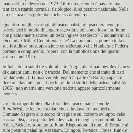
manoscritto tedesco) nel 1973. Oltre un decennio è passato, ma
tant’è: un ritardo normale, fisiologico, direi persino nazionale. Nella
circostanza ci si potrebbe anche accontentare.
Quanti sono gli psicologi, gli psicoanalisti, gli psicoterapeuti, gli
psicolettori in grado di leggere agevolmente, come fosse un fiume
che placidamente scorre, un testo inglese o tedesco? Cinquantamila?
Diecimila? Mille? Centotrentasette? La domanda si pone in tutta la
sua fastidiosa presupposizione considerando che Nunberg e Federn
portano a compimento l’opera, con la pubblicazione del quarto
volume, nel 1975.
In Italia dei restanti tre volumi, a tutt’oggi, alla rimarchevole distanza
di quarant’anni, non c’è traccia. Dal momento che si tratta di testi
fondamentali (i famosi verbali redatti in parte da Rank), capaci di
ricreare, davanti a nostri occhi, gli inizi storici della psicoanalisi (dal
1906), non averne una versione tradotta appare particolarmente
penoso.
Un altro imperdibile della storia della psicoanalisi sono le
Rundbriefe,
le lettere circolari che si inviavano i membri del
Comitato Segreto allo scopo di vegliare sul corretto sviluppo della
psicoanalisi, al cospetto delle deviazioni e degli scismi inflitti da
Adler, Stekel e, soprattutto, Jung. Rispondono ai nomi di Freud e ai
suoi presunti paladini: Abraham, Eitingon, Ferenczi, Jones, Rank e