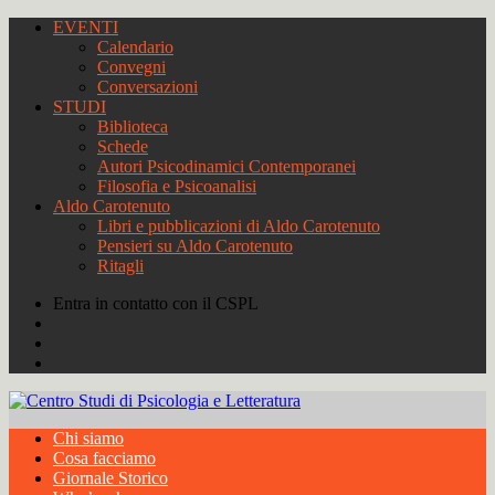
EVENTI
Calendario
Convegni
Conversazioni
STUDI
Biblioteca
Schede
Autori Psicodinamici Contemporanei
Filosofia e Psicoanalisi
Aldo Carotenuto
Libri e pubblicazioni di Aldo Carotenuto
Pensieri su Aldo Carotenuto
Ritagli
Entra in contatto con il CSPL
Chi siamo
Cosa facciamo
Giornale Storico