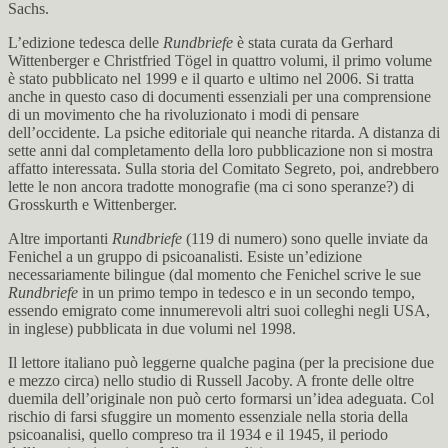
Sachs.
L’edizione tedesca delle
Rundbriefe
è stata curata da Gerhard
Wittenberger e Christfried Tögel in quattro volumi, il primo volume
è stato pubblicato nel 1999 e il quarto e ultimo nel 2006. Si tratta
anche in questo caso di documenti essenziali per una comprensione
di un movimento che ha rivoluzionato i modi di pensare
dell’occidente. La psiche editoriale qui neanche ritarda. A distanza di
sette anni dal completamento della loro pubblicazione non si mostra
affatto interessata. Sulla storia del Comitato Segreto, poi, andrebbero
lette le non ancora tradotte monografie (ma ci sono speranze?) di
Grosskurth e Wittenberger.
Altre importanti
Rundbriefe
(119 di numero) sono quelle inviate da
Fenichel a un gruppo di psicoanalisti. Esiste un’edizione
necessariamente bilingue (dal momento che Fenichel scrive le sue
Rundbriefe
in un primo tempo in tedesco e in un secondo tempo,
essendo emigrato come innumerevoli altri suoi colleghi negli USA,
in inglese) pubblicata in due volumi nel 1998.
Il lettore italiano può leggerne qualche pagina (per la precisione due
e mezzo circa) nello studio di Russell Jacoby. A fronte delle oltre
duemila dell’originale non può certo formarsi un’idea adeguata. Col
rischio di farsi sfuggire un momento essenziale nella storia della
psicoanalisi, quello compreso tra il 1934 e il 1945, il periodo