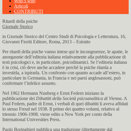
Who’s who
Articoli
CONTRIBUTI
Ritardi della psiche
Giornale Storico
in Giornale Storico del Centro Studi di Psicologia e Letteratura, 16,
Giovanni Fioriti Editore, Roma, 2013 – Estratto
Per ritardi della psiche vanno intese qui le incongruenze, le apatie, le
anorgasmie dell’editoria italiana relativamente alla pubblicazione di
testi psicologici e, in particolare, psicodinamici. Se l’editoria italiana
è in crisi, ciò deve anche accadere perché la psiche ritarda a
investirla, a ispirarla. Un confronto con quanto accade all’estero, in
particolare in Germania, in Francia e nei paesi anglosassoni, può
confermare l’infelice assunto.
Nel 1962 Hermann Nunberg e Ernst Federn iniziano la
pubblicazione dei
Dibattiti della Società psicoanalitica di Vienna
. A
Paul Federn, padre di Ernst, i verbali di quei dibattiti li aveva affidati
lo stesso Freud nel 1938. Il primo dei quattro volumi, relativo al
triennio 1906-1908, viene edito a New York per conto della
International Universities Press.
Paolo Boringhieri pubblica una traduzione (direttamente dal