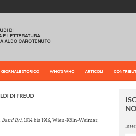
GIORNALE STORICO
WHO’S WHO
ARTICOLI
CONTRIBUT
OLDI DI FREUD
IS
NO
 Band II/1
, 1914 bis 1916, Wien-Köln-Weimar,
Inser