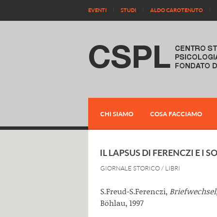
EVENTI
STUDI
ALDO CAROTENUTO
CHI SIAMO
COSA FACCIAMO
IL LAPSUS DI FERENCZI E I S
GIORNALE STORICO
/
LIBRI
S.Freud-S.Ferenczi,
Briefwechsel,
Böhlau, 1997