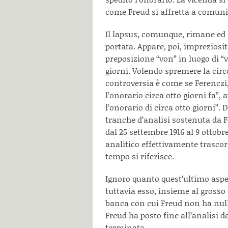
come Freud si affretta a comuni
Il lapsus, comunque, rimane ed 
portata. Appare, poi, impreziosit
preposizione “von” in luogo di “vo
giorni. Volendo spremere la cir
controversia è come se Ferenczi,
l’onorario circa otto giorni fa”, 
l’onorario di circa otto giorni”
tranche d’analisi sostenuta da F
dal 25 settembre 1916 al 9 ottob
analitico effettivamente trasco
tempo si riferisce.
Ignoro quanto quest’ultimo aspet
tuttavia esso, insieme al grosso 
banca con cui Freud non ha null
Freud ha posto fine all’analisi 
terminata.