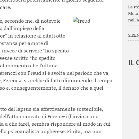
care.
Le ro
Meta
nell’
è, secondo me, di notevole
o dall’impiego della
SIREN
r” in relazione ai citati otto
costanza per amore di
 invece di scrivere “ho spedito
avesse scritto “ho spedito
IL
. Dal momento che l’ultima
erenczi con Freud si è svolta nel periodo che va
re, Ferenczi starebbe di fatto diminuendo il tempo
rso e, conseguentemente, il denaro che a quel
to del lapsus sia effettivamente sostenibile,
dell’atto mancato di Ferenczi (l’invio a una
a a che fare), sembra rispondere al modo in cui
dello psicoanalista ungherese. Finita, ma non