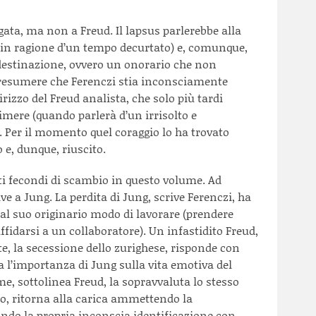
ata, ma non a Freud. Il lapsus parlerebbe alla
 (in ragione d’un tempo decurtato) e, comunque,
destinazione, ovvero un onorario che non
resumere che Ferenczi stia inconsciamente
irizzo del Freud analista, che solo più tardi
rimere (quando parlerà d’un irrisolto e
. Per il momento quel coraggio lo ha trovato
 e, dunque, riuscito.
i fecondi di scambio in questo volume. Ad
e a Jung. La perdita di Jung, scrive Ferenczi, ha
 al suo originario modo di lavorare (prendere
ffidarsi a un collaboratore). Un infastidito Freud,
e, la secessione dello zurighese, risponde con
 l’importanza di Jung sulla vita emotiva del
e, sottolinea Freud, la sopravvaluta lo stesso
to, ritorna alla carica ammettendo la
ndo la propria inconscia identificazione con