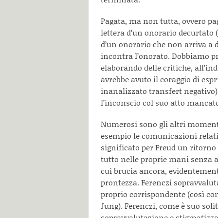
Pagata, ma non tutta, ovvero pag
lettera d’un onorario decurtato
d’un onorario che non arriva a 
incontra l’onorato. Dobbiamo p
elaborando delle critiche, all’ind
avrebbe avuto il coraggio di esp
inanalizzato transfert negativo)
l’inconscio col suo atto mancato
Numerosi sono gli altri moment
esempio le comunicazioni relativ
significato per Freud un ritorno
tutto nelle proprie mani senza a
cui brucia ancora, evidentement
prontezza. Ferenczi sopravvaluta
proprio corrispondente (così com
Jung). Ferenczi, come è suo soli
sopravvalutazione e stigmatizza