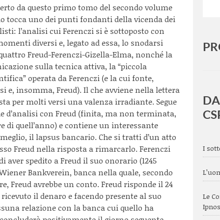
operto da questo primo tomo del secondo volume
rio tocca uno dei punti fondanti della vicenda dei
sti: l’analisi cui Ferenczi si è sottoposto con
momenti diversi e, legato ad essa, lo snodarsi
PR
a quattro Freud-Ferenczi-Gizella-Elma, nonché la
azione sulla tecnica attiva, la “piccola
tifica” operata da Ferenczi (e la cui fonte,
si e, insomma, Freud). Il che avviene nella lettera
DA
ista per molti versi una valenza irradiante. Segue
CS
che d’analisi con Freud (finita, ma non terminata,
bre di quell’anno) e contiene un interessante
 meglio, il lapsus bancario. Che si tratti d’un atto
esso Freud nella risposta a rimarcarlo. Ferenczi
I sot
di aver spedito a Freud il suo onorario (1245
a Wiener Bankverein, banca nella quale, secondo
L’uom
re, Freud avrebbe un conto. Freud risponde il 24
ricevuto il denaro e facendo presente al suo
Le Co
Ipnos
suna relazione con la banca cui quello ha
i concluderà positivamente il giorno seguente,