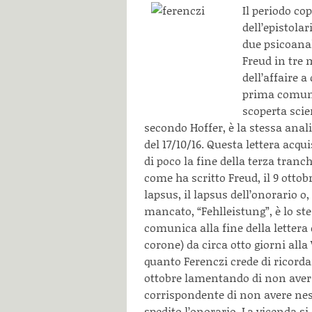
Il periodo c
dell’epistola
due psicoanali
Freud in tre 
dell’affaire 
prima comunic
scoperta scien
secondo Hoffer, è la stessa anali
del 17/10/16. Questa lettera acqu
di poco la fine della terza tran
come ha scritto Freud, il 9 otto
lapsus, il lapsus dell’onorario o,
mancato, “Fehlleistung”, è lo st
comunica alla fine della lettera 
corone) da circa otto giorni all
quanto Ferenczi crede di ricorda
ottobre lamentando di non aver 
corrispondente di non avere nes
spedito l’onorario. La vicenda s