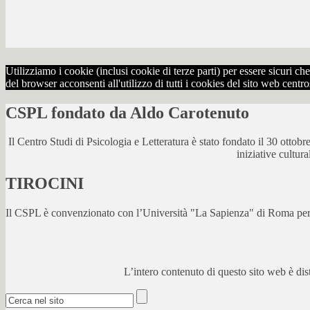
Utilizziamo i cookie (inclusi cookie di terze parti) per essere sicuri 
del browser acconsenti all'utilizzo di tutti i cookies del sito web centr
CSPL fondato da Aldo Carotenuto
Il Centro Studi di Psicologia e Letteratura è stato fondato il 30 otto
iniziative cultur
TIROCINI
Il CSPL è convenzionato con l’Università "La Sapienza" di Roma per lo
L’intero contenuto di questo sito web è di