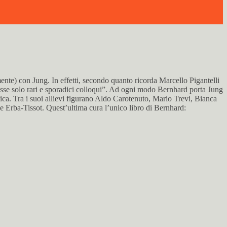
nte) con Jung. In effetti, secondo quanto ricorda Marcello Pigantelli
ncesse solo rari e sporadici colloqui”. Ad ogni modo Bernhard porta Jung
tica. Tra i suoi allievi figurano Aldo Carotenuto, Mario Trevi, Bianca
e Erba-Tissot. Quest’ultima cura l’unico libro di Bernhard: