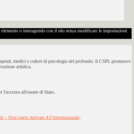
to elemento o interagendo con il sito senza modificare le impostazioni
erapeuti, medici e cultori di psicologia del profondo. Il CSPL promuove
eazione artistica.
 l'accesso all'esame di Stato.
 – Non opere derivate 4.0 Internazionale
.