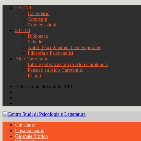
EVENTI
Calendario
Convegni
Conversazioni
STUDI
Biblioteca
Schede
Autori Psicodinamici Contemporanei
Filosofia e Psicoanalisi
Aldo Carotenuto
Libri e pubblicazioni di Aldo Carotenuto
Pensieri su Aldo Carotenuto
Ritagli
Entra in contatto con il CSPL
Chi siamo
Cosa facciamo
Giornale Storico