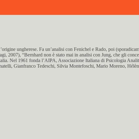
n’origine ungherese. Fa un’analisi con Fenichel e Rado, poi (sporadicame
 (Magi, 2007), “Bernhard non è stato mai in analisi con Jung, che gli co
n Italia. Nel 1961 fonda l’AIPA, Associazione Italiana di Psicologia Anali
ignatelli, Gianfranco Tedeschi, Silvia Montefoschi, Mario Moreno, Hélèn