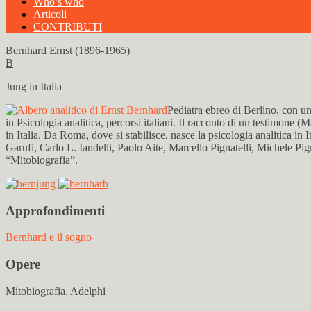
Who’s who
Articoli
CONTRIBUTI
Bernhard Ernst (1896-1965)
B
Jung in Italia
Pediatra ebreo di Berlino, con u
in Psicologia analitica, percorsi italiani. Il racconto di un testimone
in Italia. Da Roma, dove si stabilisce, nasce la psicologia analitica i
Garufi, Carlo L. Iandelli, Paolo Aite, Marcello Pignatelli, Michele P
“Mitobiografia”.
Approfondimenti
Bernhard e il sogno
Opere
Mitobiografia, Adelphi