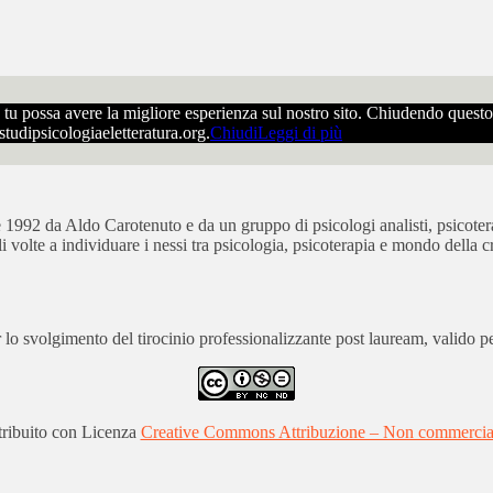
che tu possa avere la migliore esperienza sul nostro sito. Chiudendo ques
ostudipsicologiaeletteratura.org.
Chiudi
Leggi di più
bre 1992 da Aldo Carotenuto e da un gruppo di psicologi analisti, psicot
ali volte a individuare i nessi tra psicologia, psicoterapia e mondo della cr
 svolgimento del tirocinio professionalizzante post lauream, valido per
stribuito con Licenza
Creative Commons Attribuzione – Non commerciale