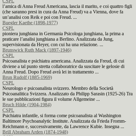
CSPL
l’amica di Anna Freud Americana, lascia il marito, e coi quattro figli
(che saranno presi in cura da Anna Freud) va a Vienna, dove fa
un’analisi con Reik e poi con Freud. ...
Buegler Kaethe (1898-1977)
CSPL
pioniera junghiana in Germania Psicologa junghiana, la prima a
praticare l’analisi junghiana a Berlino. Analizzata da Jung,
supervisionata da Heyer, con cui ha una relazione. ...
Brunswick Ruth Mack (1897-1946)
CSPL
Psicoanalista e psichiatra americana. Analizzata da Freud, di cui
diviene a tal punto stretta collaboratrice da suscitare le gelosie di
Anna Freud. Dopo Freud avrà lei in trattamento ...
Brun Rudolf (1885-1969)
CSPL
Neurologo e psicoanalista svizzero. Membro della Società
Psicoanalitica Svizzera. Analizzato da Philipp Sarasin (1925-26) Tra
le sue pubblicazioni figura il volume Allgemeine ...
Bruch Hilde (1904-1984)
CSPL
Psichiatra infantile, si forma come psicoanalista al Washington
Baltimore Psychoanalytic Institute. Analizzata da Frieda Fromm-
Reichmann e, successivamente, da Lawrence Kubie. Insegna ...
Brill Abraham Arden (1874-1948)