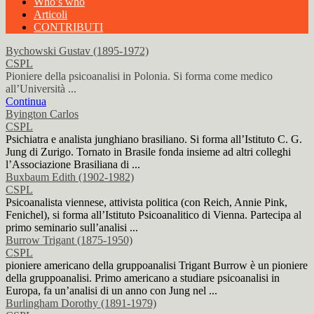
Who’s who
Articoli
CONTRIBUTI
Bychowski Gustav (1895-1972)
CSPL
Pioniere della psicoanalisi in Polonia. Si forma come medico
all’Università ...
Continua
Byington Carlos
CSPL
Psichiatra e analista junghiano brasiliano. Si forma all’Istituto C. G.
Jung di Zurigo. Tornato in Brasile fonda insieme ad altri colleghi
l’Associazione Brasiliana di ...
Buxbaum Edith (1902-1982)
CSPL
Psicoanalista viennese, attivista politica (con Reich, Annie Pink,
Fenichel), si forma all’Istituto Psicoanalitico di Vienna. Partecipa al
primo seminario sull’analisi ...
Burrow Trigant (1875-1950)
CSPL
pioniere americano della gruppoanalisi Trigant Burrow è un pioniere
della gruppoanalisi. Primo americano a studiare psicoanalisi in
Europa, fa un’analisi di un anno con Jung nel ...
Burlingham Dorothy (1891-1979)