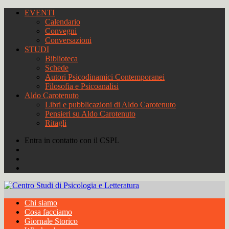
EVENTI
Calendario
Convegni
Conversazioni
STUDI
Biblioteca
Schede
Autori Psicodinamici Contemporanei
Filosofia e Psicoanalisi
Aldo Carotenuto
Libri e pubblicazioni di Aldo Carotenuto
Pensieri su Aldo Carotenuto
Ritagli
Entra in contatto con il CSPL
Chi siamo
Cosa facciamo
Giornale Storico