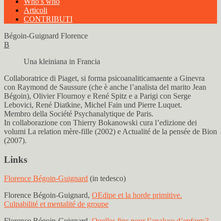
Who’s who
Articoli
CONTRIBUTI
Bégoin-Guignard Florence
B
Una kleiniana in Francia
Collaboratrice di Piaget, si forma psicoanaliticamaente a Ginevra
con Raymond de Saussure (che è anche l’analista del marito Jean
Bégoin), Olivier Flournoy e René Spitz e a Parigi con Serge
Lebovici, René Diatkine, Michel Fain und Pierre Luquet.
Membro della Société Psychanalytique de Paris.
In collaborazione con Thierry Bokanowski cura l’edizione dei
volumi La relation mère-fille (2002) e Actualité de la pensée de Bion
(2007).
Links
Florence Bégoin-Guignard
(in tedesco)
Florence Bégoin-Guignard,
OEdipe et la horde primitive.
Culpabilité et mentalité de groupe
Florence Bégoin-Guignard,
Quelles fins pour l’analyse d’enfants?