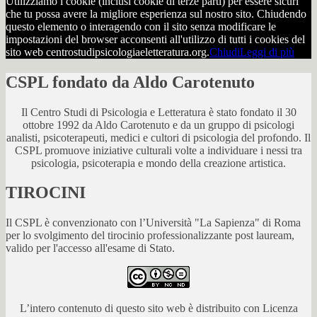
Utilizziamo i cookie (inclusi cookie di terze parti) per essere sicuri
che tu possa avere la migliore esperienza sul nostro sito. Chiudendo
questo elemento o interagendo con il sito senza modificare le
impostazioni del browser acconsenti all'utilizzo di tutti i cookies del
sito web centrostudipsicologiaeletteratura.org.
Chiudi
Leggi di più
CSPL fondato da Aldo Carotenuto
Il Centro Studi di Psicologia e Letteratura è stato fondato il 30
ottobre 1992 da Aldo Carotenuto e da un gruppo di psicologi
analisti, psicoterapeuti, medici e cultori di psicologia del profondo. Il
CSPL promuove iniziative culturali volte a individuare i nessi tra
psicologia, psicoterapia e mondo della creazione artistica.
TIROCINI
Il CSPL è convenzionato con l’Università "La Sapienza" di Roma
per lo svolgimento del tirocinio professionalizzante post lauream,
valido per l'accesso all'esame di Stato.
L’intero contenuto di questo sito web è distribuito con Licenza