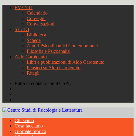
EVENTI
Calendario
Convegni
Conversazioni
STUDI
Biblioteca
Schede
Autori Psicodinamici Contemporanei
Filosofia e Psicoanalisi
Aldo Carotenuto
Libri e pubblicazioni di Aldo Carotenuto
Pensieri su Aldo Carotenuto
Ritagli
Entra in contatto con il CSPL
Chi siamo
Cosa facciamo
Giornale Storico