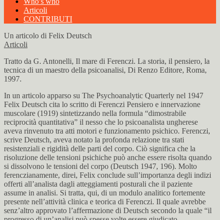
Who’s who
Articoli
CONTRIBUTI
Un articolo di Felix Deutsch
Articoli
Tratto da G. Antonelli, Il mare di Ferenczi. La storia, il pensiero, la
tecnica di un maestro della psicoanalisi, Di Renzo Editore, Roma,
1997.
In un articolo apparso su The Psychoanalytic Quarterly nel 1947
Felix Deutsch cita lo scritto di Ferenczi Pensiero e innervazione
muscolare (1919) sintetizzando nella formula “dimostrabile
reciprocità quantitativa” il nesso che lo psicoanalista ungherese
aveva rinvenuto tra atti motori e funzionamento psichico. Ferenczi,
scrive Deutsch, aveva notato la profonda relazione tra stati
resistenziali e rigidità delle parti del corpo. Ciò significa che la
risoluzione delle tensioni psichiche può anche essere risolta quando
si dissolvono le tensioni del corpo (Deutsch 1947, 196). Molto
ferenczianamente, direi, Felix conclude sull’importanza degli indizi
offerti all’analista dagli atteggiamenti posturali che il paziente
assume in analisi. Si tratta, qui, di un modulo analitico fortemente
presente nell’attività clinica e teorica di Ferenczi. Il quale avrebbe
senz’altro approvato l’affermazione di Deutsch secondo la quale “il
progresso di un’analisi può spesse volte essere giudicato