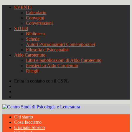
EVENTI
Calendario
Convegni
Conversazioni
STUDI
Biblioteca
Schede
Autori Psicodinamici Contemporanei
Filosofia e Psicoanalisi
Aldo Carotenuto
Libri e pubblicazioni di Aldo Carotenuto
Pensieri su Aldo Carotenuto
Ritagli
Entra in contatto con il CSPL
Chi siamo
Cosa facciamo
Giornale Storico