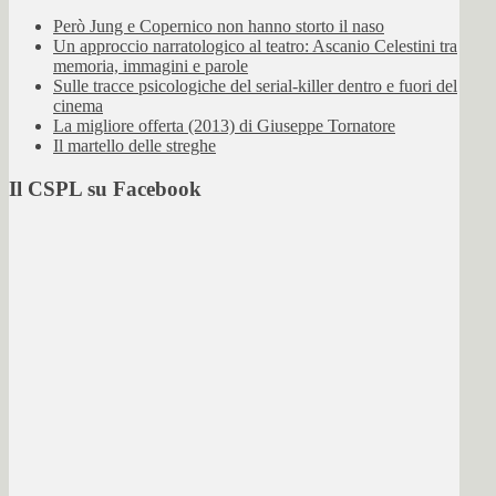
Però Jung e Copernico non hanno storto il naso
Un approccio narratologico al teatro: Ascanio Celestini tra
memoria, immagini e parole
Sulle tracce psicologiche del serial-killer dentro e fuori del
cinema
La migliore offerta (2013) di Giuseppe Tornatore
Il martello delle streghe
Il CSPL su Facebook