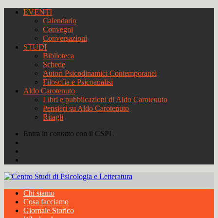
EVENTI
Calendario
Convegni
Conversazioni
STUDI
Biblioteca
Schede
Autori Psicodinamici Contemporanei
Filosofia e Psicoanalisi
Aldo Carotenuto
Libri e pubblicazioni di Aldo Carotenuto
Pensieri su Aldo Carotenuto
Ritagli
Entra in contatto con il CSPL
Chi siamo
Cosa facciamo
Giornale Storico