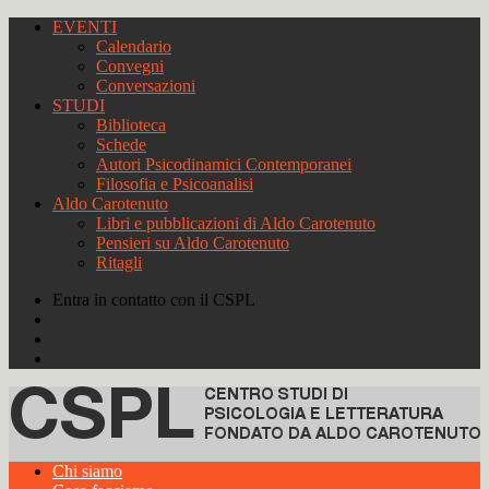
EVENTI
Calendario
Convegni
Conversazioni
STUDI
Biblioteca
Schede
Autori Psicodinamici Contemporanei
Filosofia e Psicoanalisi
Aldo Carotenuto
Libri e pubblicazioni di Aldo Carotenuto
Pensieri su Aldo Carotenuto
Ritagli
Entra in contatto con il CSPL
Chi siamo