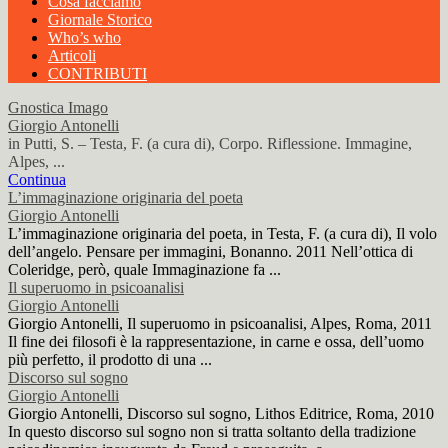
Cosa facciamo
Giornale Storico
Who’s who
Articoli
CONTRIBUTI
Gnostica Imago
Giorgio Antonelli
in Putti, S. – Testa, F. (a cura di), Corpo. Riflessione. Immagine,
Alpes, ...
Continua
L’immaginazione originaria del poeta
Giorgio Antonelli
L’immaginazione originaria del poeta, in Testa, F. (a cura di), Il volo
dell’angelo. Pensare per immagini, Bonanno. 2011 Nell’ottica di
Coleridge, però, quale Immaginazione fa ...
Il superuomo in psicoanalisi
Giorgio Antonelli
Giorgio Antonelli, Il superuomo in psicoanalisi, Alpes, Roma, 2011
Il fine dei filosofi è la rappresentazione, in carne e ossa, dell’uomo
più perfetto, il prodotto di una ...
Discorso sul sogno
Giorgio Antonelli
Giorgio Antonelli, Discorso sul sogno, Lithos Editrice, Roma, 2010
In questo discorso sul sogno non si tratta soltanto della tradizione