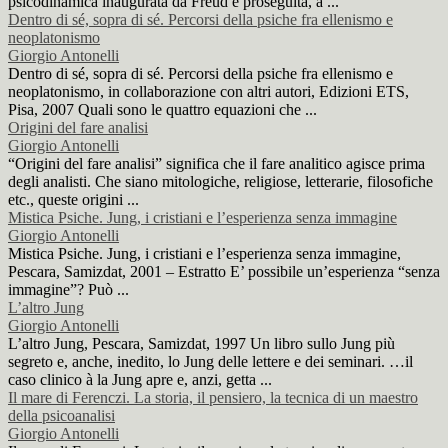
psicodinamica inaugurata da Freud e proseguita, a ...
Dentro di sé, sopra di sé. Percorsi della psiche fra ellenismo e
neoplatonismo
Giorgio Antonelli
Dentro di sé, sopra di sé. Percorsi della psiche fra ellenismo e
neoplatonismo, in collaborazione con altri autori, Edizioni ETS,
Pisa, 2007 Quali sono le quattro equazioni che ...
Origini del fare analisi
Giorgio Antonelli
“Origini del fare analisi” significa che il fare analitico agisce prima
degli analisti. Che siano mitologiche, religiose, letterarie, filosofiche
etc., queste origini ...
Mistica Psiche. Jung, i cristiani e l’esperienza senza immagine
Giorgio Antonelli
Mistica Psiche. Jung, i cristiani e l’esperienza senza immagine,
Pescara, Samizdat, 2001 – Estratto E’ possibile un’esperienza “senza
immagine”? Può ...
L’altro Jung
Giorgio Antonelli
L’altro Jung, Pescara, Samizdat, 1997 Un libro sullo Jung più
segreto e, anche, inedito, lo Jung delle lettere e dei seminari. …il
caso clinico à la Jung apre e, anzi, getta ...
Il mare di Ferenczi. La storia, il pensiero, la tecnica di un maestro
della psicoanalisi
Giorgio Antonelli