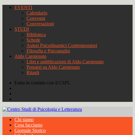
EVENTI
Calendario
Convegni
Conversazioni
STUDI
Biblioteca
Schede
Autori Psicodinamici Contemporanei
Filosofia e Psicoanalisi
Aldo Carotenuto
Libri e pubblicazioni di Aldo Carotenuto
Pensieri su Aldo Carotenuto
Ritagli
Entra in contatto con il CSPL
Chi siamo
Cosa facciamo
Giornale Storico