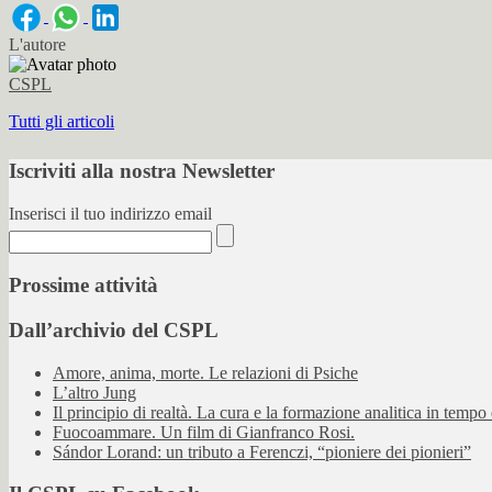
L'autore
CSPL
Tutti gli articoli
Iscriviti alla nostra Newsletter
Inserisci il tuo indirizzo email
Prossime attività
Dall’archivio del CSPL
Amore, anima, morte. Le relazioni di Psiche
L’altro Jung
Il principio di realtà. La cura e la formazione analitica in tempo d
Fuocoammare. Un film di Gianfranco Rosi.
Sándor Lorand: un tributo a Ferenczi, “pioniere dei pionieri”