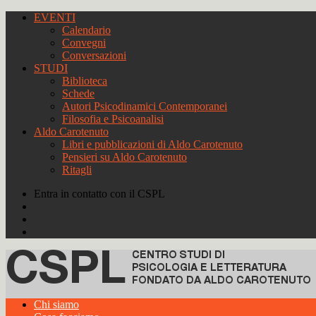
EVENTI
Calendario
Convegni
Conversazioni
STUDI
Biblioteca
Schede
Autori Psicodinamici Contemporanei
Filosofia e Psicoanalisi
Aldo Carotenuto
Libri e pubblicazioni di Aldo Carotenuto
Pensieri su Aldo Carotenuto
Ritagli
Entra in contatto con il CSPL
Chi siamo