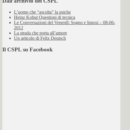
Dall’archivio del CSPL
L’uomo che “ascolta” la psiche
Heinz Kohut Questioni di tecnica
Le Conversazioni del Venerdì: Sogno e Ipnosi – 08-06-
2012
La strada che porta all’amore
Un articolo di Felix Deutsch
Il CSPL su Facebook