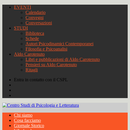
EVENTI
Calendario
Convegni
Conversazioni
STUDI
Biblioteca
Schede
Autori Psicodinamici Contemporanei
Filosofia e Psicoanalisi
Aldo Carotenuto
Libri e pubblicazioni di Aldo Carotenuto
Pensieri su Aldo Carotenuto
Ritagli
Entra in contatto con il CSPL
Chi siamo
Cosa facciamo
Giornale Storico