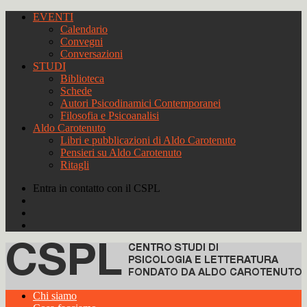
EVENTI
Calendario
Convegni
Conversazioni
STUDI
Biblioteca
Schede
Autori Psicodinamici Contemporanei
Filosofia e Psicoanalisi
Aldo Carotenuto
Libri e pubblicazioni di Aldo Carotenuto
Pensieri su Aldo Carotenuto
Ritagli
Entra in contatto con il CSPL
Chi siamo