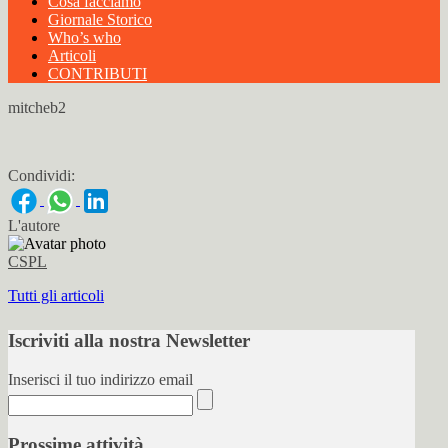
Cosa facciamo
Giornale Storico
Who’s who
Articoli
CONTRIBUTI
mitcheb2
Condividi:
L'autore
CSPL
Tutti gli articoli
Iscriviti alla nostra Newsletter
Inserisci il tuo indirizzo email
Prossime attività