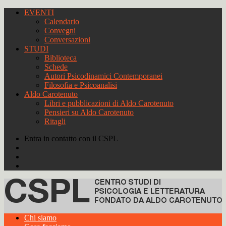
EVENTI
Calendario
Convegni
Conversazioni
STUDI
Biblioteca
Schede
Autori Psicodinamici Contemporanei
Filosofia e Psicoanalisi
Aldo Carotenuto
Libri e pubblicazioni di Aldo Carotenuto
Pensieri su Aldo Carotenuto
Ritagli
Entra in contatto con il CSPL
Chi siamo