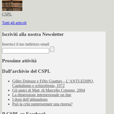
CSPL
Tutti gli articoli
Iscriviti alla nostra Newsletter
Inserisci il tuo indirizzo email
Prossime attività
Dall’archivio del CSPL
Gilles Deleuze e Félix Guattari – L’ANTI-EDIPO,
Capitalismo e schizofrenia, 1972
Gli amici di Matt, di Marcello Cotugno, 2004
La dimensione interpersonale on line
I doni dell’abbandono
Può la crisi rappresentare una risorsa?
Il CSPL su Facebook