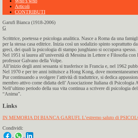
Who’s who
Articoli
CONTRIBUTI
Garufi Bianca (1918-2006)
G
Scrittrice, poetessa e psicologa analitica. Nasce a Roma da una famigl
per la stessa casa editrice. Inizia così un sodalizio spinto soprattutto d
greci, dei quali la psicologia di stampo junghiano si occupava spesso.
Nel 1951 si laurea all’università di Messina in Lettere e Filosofia con 
professor Galvano della Volpe.
All’inizio degli anni sessanta si trasferisce in Francia e, nel 1962 pub
Nel 1970 e per tre anni istituisce a Hong Kong, dove momentaneamente si
Pur continuando a svolgere l’attività di traduttrice, si dedica appassi
membro attivo come didatta dell’ Associazione Italiana di Psicologia
Nell’ultimo periodo della sua vita continua a scrivere di psicologia del
“Anima”.
Links
IN MEMORIA DI BIANCA GARUFI. L’estremo saluto di PSI
Condividi: