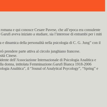
ede romana e qui conosce Cesare Pavese, che all’epoca era consulente
Garufi aveva iniziato a studiare, sia l’interesse di entrambi per i miti
ra e dinamica della personalità nella psicologia di C. G. Jung” con il
erò prendere parte attiva al circolo junghiano francese.
sità Cinese.
sidente dell’Associazione Internazionale di Psicologia Analitica e
della donna, intitolata Femminazione.Garufi Bianca 1918-2006
sicologia Analitica”, il “Jounal of Analytical Psycology”, “Spring” e