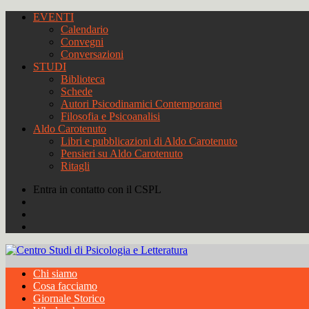
EVENTI
Calendario
Convegni
Conversazioni
STUDI
Biblioteca
Schede
Autori Psicodinamici Contemporanei
Filosofia e Psicoanalisi
Aldo Carotenuto
Libri e pubblicazioni di Aldo Carotenuto
Pensieri su Aldo Carotenuto
Ritagli
Entra in contatto con il CSPL
Chi siamo
Cosa facciamo
Giornale Storico