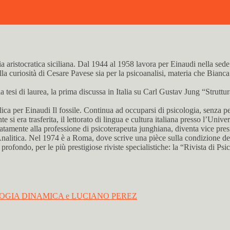
ia aristocratica siciliana. Dal 1944 al 1958 lavora per Einaudi nella s
alla curiosità di Cesare Pavese sia per la psicoanalisi, materia che Bianca 
la tesi di laurea, la prima discussa in Italia su Carl Gustav Jung “Struttu
blica per Einaudi Il fossile. Continua ad occuparsi di psicologia, senza p
 era trasferita, il lettorato di lingua e cultura italiana presso l’Univer
onatamente alla professione di psicoterapeuta junghiana, diventa vice pre
 Analitica. Nel 1974 è a Roma, dove scrive una pièce sulla condizione 
 profondo, per le più prestigiose riviste specialistiche: la “Rivista di P
COLOGIA DINAMICA e LUCIANO PEREZ